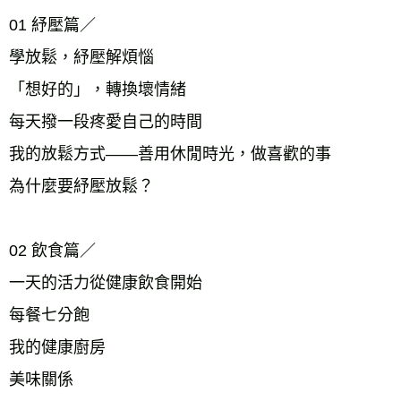
01 紓壓篇／
學放鬆，紓壓解煩惱
「想好的」，轉換壞情緒
每天撥一段疼愛自己的時間
我的放鬆方式——善用休閒時光，做喜歡的事
為什麼要紓壓放鬆？
02 飲食篇／
一天的活力從健康飲食開始
每餐七分飽
我的健康廚房
美味關係