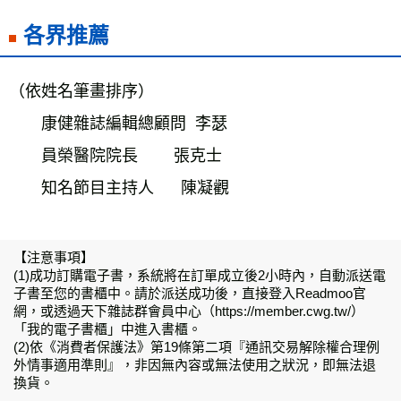
各界推薦
（依姓名筆畫排序）
　　康健雜誌編輯總顧問  李瑟 
　　員榮醫院院長        張克士
　　知名節目主持人      陳凝觀
【注意事項】
(1)成功訂購電子書，系統將在訂單成立後2小時內，自動派送電
子書至您的書櫃中。請於派送成功後，直接登入Readmoo官
網，或透過天下雜誌群會員中心（https://member.cwg.tw/）
「我的電子書櫃」中進入書櫃。
(2)依《消費者保護法》第19條第二項『通訊交易解除權合理例
外情事適用準則』，非因無內容或無法使用之狀況，即無法退
換貨。