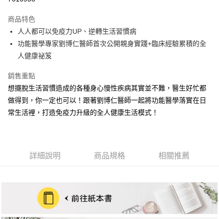
Apple Pay
商品特色
街口支付
人人都可以免疫力UP、逆轉生活習慣病
功能醫學專家劉博仁醫師首次公開親身實踐+臨床經驗累積的全
悠遊付
人健康祕笈
ATM付款
銷售重點
想擺脫生活習慣造成的各種身心慢性疾病其實並不難，醫生好忙都
運送方式
做得到，你一定也可以！跟著劉博仁醫師一起將功能醫學落實在日
宅配
常生活裡，打造免疫力升級的全人健康生活模式！
每筆NT$70，滿NT$799(含以上)免運費
數位商品免運
免運費
詳細說明
商品規格
相關推薦
數位商品離島免運
免運費
離島宅配
每筆NT$200，滿NT$99,999(含以上)免運費