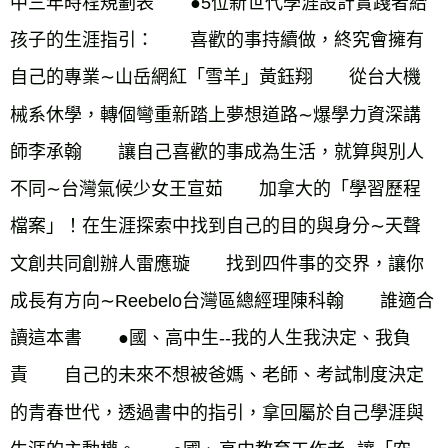
中三年時程規劃表　　●5位新世代學涯設計實踐者給
孩子的生涯指引：　　喜歡的事持續做，終究會擁有
自己的專業∼山岳網紅「雪羊」黃鈺翔　　從台大機
械系休學，轉個彎重新踏上夢想道路∼爆學力資深講
師李承翰　　讓自己喜歡的事成為生活，就算與別人
不同∼台灣氣候少女王宣茹　　加拿大的「學習歷程
檔案」！在生涯探索中找到自己的目的與身分∼天聲
文創共同創辦人雷應璇　　找到四件事的交界，讓你
成長有方向∼Reebelo台灣區總經理陳科翰　　誰適合
讀這本書　　●國、高中生--我的人生我決定、我負
責　　自己的未來不想被爸媽、老師、考試制度決定
的青春世代，透過書中的指引，拿回屬於自己學涯與