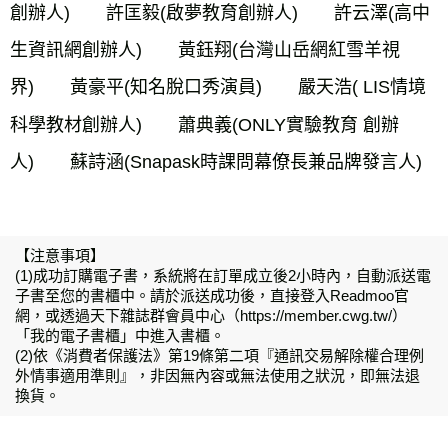
創辦人)　　許匡毅(啟夢教育創辦人)　　許云澤(高中
生資訊網創辦人)　　黃鈺翔(台灣山岳網紅雪羊視
界)　　黃豪平(知名脫口秀演員)　　嚴天浩( LIS情境
科學教材創辦人)　　蕭典義(ONLY實驗教育 創辦
人)　　蘇詩涵(Snapask時課問幕僚長兼品牌發言人)
【注意事項】
(1)成功訂購電子書，系統將在訂單成立後2小時內，自動派送電
子書至您的書櫃中。請於派送成功後，直接登入Readmoo官
網，或透過天下雜誌群會員中心（https://member.cwg.tw/）
「我的電子書櫃」中進入書櫃。
(2)依《消費者保護法》第19條第二項『通訊交易解除權合理例
外情事適用準則』，非因無內容或無法使用之狀況，即無法退
換貨。