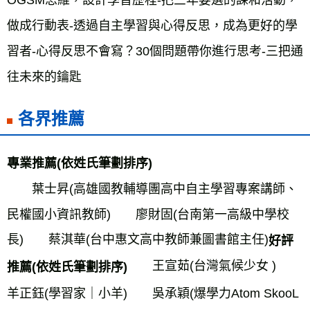
做成行動表-透過自主學習與心得反思，成為更好的學
習者-心得反思不會寫？30個問題帶你進行思考-三把通
往未來的鑰匙
各界推薦
專業推薦(依姓氏筆劃排序)
　　葉士昇(高雄國教輔導團高中自主學習專案講師、
民權國小資訊教師)　　廖財固(台南第一高級中學校
長)　　蔡淇華(台中惠文高中教師兼圖書館主任)
好評
　　王宣茹(台灣氣候少女 )　　
推薦(依姓氏筆劃排序)
羊正鈺(學習家｜小羊)　　吳承穎(爆學力Atom SkooL