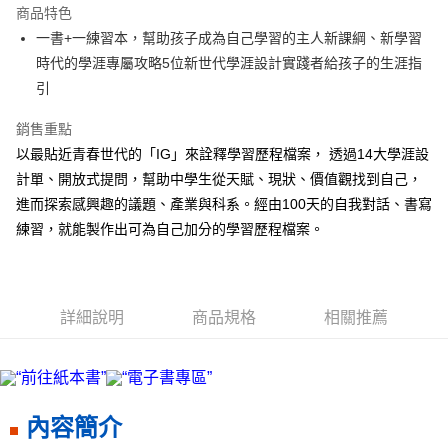
商品特色
街口支付
一書+一練習本，幫助孩子成為自己學習的主人新課綱、新學習
時代的學涯專屬攻略5位新世代學涯設計實踐者給孩子的生涯指
悠遊付
引
ATM付款
銷售重點
以最貼近青春世代的「IG」來詮釋學習歷程檔案， 透過14大學涯設
運送方式
計單、開放式提問，幫助中學生從天賦、現狀、價值觀找到自己，
宅配
進而探索感興趣的議題、產業與科系。經由100天的自我對話、書寫
每筆NT$70，滿NT$799(含以上)免運費
練習，就能製作出可為自己加分的學習歷程檔案。
數位商品免運
免運費
數位商品離島免運
詳細說明
商品規格
相關推薦
免運費
離島宅配
每筆NT$200，滿NT$99,999(含以上)免運費
內容簡介
海外叢書運費
查看運費