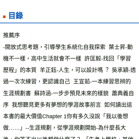
目錄
推薦序    
-開放式思考題，引導學生系統化自我探索  葉士昇-動
機不一樣，高中生活就會不一樣  許匡毅-找回「學習
歷程」的本質  羊正鈺-⼈⽣，可以設計嗎︖  吳承穎-透
過一次次練習，更認識自己  王宣茹-一本練習思辨的
生涯規劃書  蘇詩涵-一步步預見未來的樣貌  蕭典義自
序  我想聽見更多有夢想的學涯故事前言  如何讀出這
本書的最大價值Chapter 1你有多久沒說「我以後想
做……」--生涯規劃，從學涯規劃開始-為什麼長大