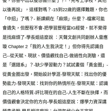
後，你答不出以後想做什麼了？-「先考上學校，其他
以後再說」，這樣對嗎？-15到22歲的選擇難題，你也
「中招」了嗎？- 新課綱在「麻煩」什麼？-檔案可能
會遺失，但歷程不會-把學習歷程當IG經營，就不覺得
是找麻煩了-學長姐這麼說 ：天聲文創共同創辦人雷應
璇 Chapter 2「我的人生我決定！」但你得先認識自
己--從天賦、現狀、價值觀找自己-做過性向測驗，還
是「選錯系」？-缺少學習動力？試試畫個「黃金圈」-
從黃金圈出發，開始設計學涯-發現天賦：找出你的優
勢能力-發現天賦：找到你的熱情所在-發現天賦：認識
自己的人格特質-評比現在的自己-人生不斷在抉擇，而
價值觀會決定你的方向-學長姐這麼說：爆學力資深講