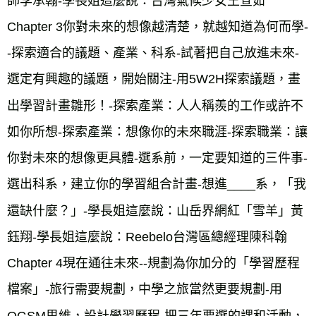
師李承翰-學長姐這麼說：台灣氣候少女王宣茹
Chapter 3你對未來的想像越清楚，就越知道為何而學-
-探索適合的議題、產業、科系-試著把自己放進未來-
選定有興趣的議題，開始關注-用5W2H探索議題，畫
出學習計畫雛形！-探索產業：人人稱羨的工作或許不
如你所想-探索產業：想像你的未來職涯-探索職業：讓
你對未來的想像更具體-選系前，一定要知道的三件事-
選出科系，建立你的學習組合計畫-想進____系，「我
還缺什麼？」-學長姐這麼說：山岳界網紅「雪羊」黃
鈺翔-學長姐這麼說：Reebelo台灣區總經理陳科翰
Chapter 4現在通往未來--規劃為你加分的「學習歷程
檔案」-旅行需要規劃，中學之旅當然更要規劃-用
OGSM思維，設計學習歷程-把三年要選的課和活動，