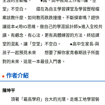
生涯的主動權。　　●國、高中教育工作者--讓「空
堂」不空白。　　還在為自主學習課堂及學習歷程檔
案該教什麼、如何教而跌跌撞撞，不斷摸索嗎？趕快
讓這本⋞用IG思維，做自己的學涯設計師⋟進入全校共
讀，有觀念、有心法，更有具體練習的方法，終結課
堂的混亂，讓「空堂」不空白。　　●高中生家長-與
孩子一起預見未來　　想要了解你家青春期孩子所面
對的未來，這是一本最佳入門書。
作者介紹
陳坤平
　　頂著「最高學府」台大的光環，走進工地學習裝