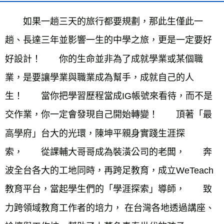
雜誌海外運費
查看運費
　　如果一趟三天的旅行都要規劃，那此生僅此一
數位商品海外免運
查看運費
趟、長達三年並影響一生的中學之旅，更是一定要好
好設計！　　你的生命並非為了成就學業或某個職
業，是要讓學業與職業成為幫手，成就自己的人
生！　　當你把學習歷程當成IG帳號來看待，而不是
交作業，你一定會發現自己開始轉變！　　頂著「最
高學府」台大的光環，陳坤平親身實踐生涯探
索，　　從課輔大哥哥成為裝潢公司的老闆，　　奔
波全台各大的工地同時，再跨足教育，成立WeTeach
教育平台，當起學生們的「學涯探索」導師，　　致
力跨領域教育工作者的培力， 在台灣各地透過講座、