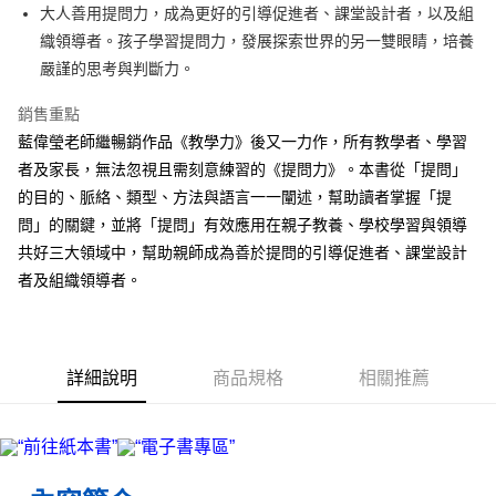
街口支付
大人善用提問力，成為更好的引導促進者、課堂設計者，以及組
織領導者。孩子學習提問力，發展探索世界的另一雙眼睛，培養
悠遊付
嚴謹的思考與判斷力。
ATM付款
銷售重點
藍偉瑩老師繼暢銷作品《教學力》後又一力作，所有教學者、學習
運送方式
者及家長，無法忽視且需刻意練習的《提問力》。本書從「提問」
宅配
的目的、脈絡、類型、方法與語言一一闡述，幫助讀者掌握「提
每筆NT$70，滿NT$799(含以上)免運費
問」的關鍵，並將「提問」有效應用在親子教養、學校學習與領導
數位商品免運
共好三大領域中，幫助親師成為善於提問的引導促進者、課堂設計
者及組織領導者。
免運費
數位商品離島免運
免運費
詳細說明
商品規格
相關推薦
離島宅配
每筆NT$200，滿NT$99,999(含以上)免運費
海外叢書運費
查看運費