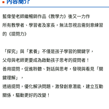
內容簡介
雜誌海外運費
查看運費
數位商品海外免運
查看運費
藍偉瑩老師繼暢銷作品《教學力》後又一力作
所有教學者、學習者及家長，無法忽視且需刻意練習
的《提問力》
「探究」與「素養」不僅是孩子學習的關鍵字，
父母與老師更要成為啟動孩子思考的提問者！
善用提問，促進聆聽、對話與思考，發現與看見「關
鍵理解」，
透過提問，優化解決問題，激發創意潛能，建立互動
關係，驅動更好的改變！