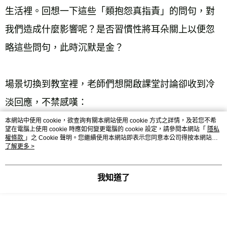
生活裡。回想一下這些「類抱怨真指責」的問句，對
我們造成什麼影響呢？是否習慣性將耳朵關上以便忽
略這些問句，此時沉默是金？
場景切換到教室裡，老師們想開啟課堂討論卻收到冷
淡回應，不禁感嘆：
「為什麼你們沒有意見也沒有問題？」
本網站中使用 cookie，欲查詢有關本網站使用 cookie 方式之詳情，及若您不希
望在電腦上使用 cookie 時應如何變更電腦的 cookie 設定，請參閱本網站「
隱私
而學生心中可能想的是：「學這些以後用不到的東西
權條款
」之 Cookie 聲明。您繼續使用本網站即表示您同意本公司得按本網站使
用條款之 Cookie 聲明使用 cookie。
了解更多 >
要幹嘛？」
這兩組問句像不像古裝劇深宮怨婦裡的自怨自艾、自
我知道了
問自答呢？