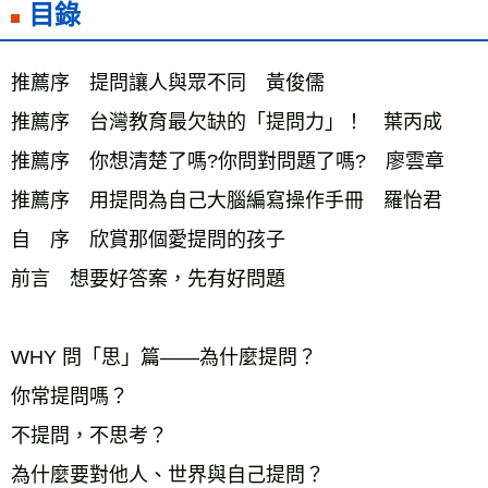
目錄
推薦序　提問讓人與眾不同　黃俊儒
推薦序　台灣教育最欠缺的「提問力」！　葉丙成
推薦序　你想清楚了嗎?你問對問題了嗎?　廖雲章
推薦序　用提問為自己大腦編寫操作手冊　羅怡君
自　序　欣賞那個愛提問的孩子
前言　想要好答案，先有好問題
WHY 問「思」篇——為什麼提問？
你常提問嗎？
不提問，不思考？
為什麼要對他人、世界與自己提問？