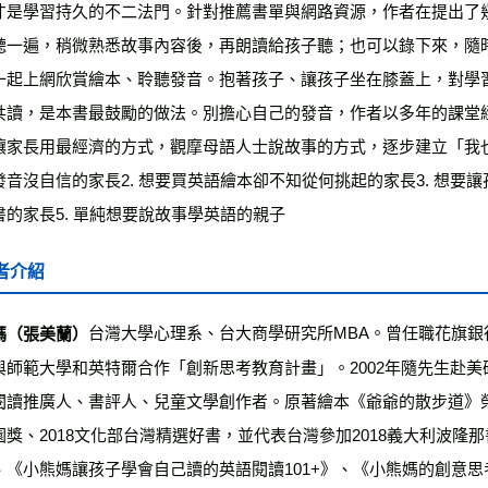
才是學習持久的不二法門。針對推薦書單與網路資源，作者在提出了
聽一遍，稍微熟悉故事內容後，再朗讀給孩子聽；也可以錄下來，隨
一起上網欣賞繪本、聆聽發音。抱著孩子、讓孩子坐在膝蓋上，對學
共讀，是本書最鼓勵的做法。別擔心自己的發音，作者以多年的課堂
讓家長用最經濟的方式，觀摩母語人士說故事的方式，逐步建立「我
發音沒自信的家長2. 想要買英語繪本卻不知從何挑起的家長3. 想要
書的家長5. 單純想要說故事學英語的親子
者介紹
台灣大學心理系、台大商學研究所MBA。曾任職花旗
媽（張美蘭）
與師範大學和英特爾合作「創新思考教育計畫」。2002年隨先生赴
閱讀推廣人、書評人、兒童文學創作者。原著繪本《爺爺的散步道》榮獲
園獎、2018文化部台灣精選好書，並代表台灣參加2018義大利波
、《小熊媽讓孩子學會自己讀的英語閱讀101+》、《小熊媽的創意思