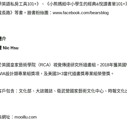
學英語私房工具101+》、《小熊媽給中小學生的經典&悅讀書單101
長路》等書。臉書粉絲團：www.facebook.com/bearsblog
簡介
Nic Hsu
於英國皇家藝術學院（RCA）視覺傳達研究所插畫組，2018年獲英國
WIA設計類專業組獎項，及美國3×3當代插畫獎專業組榮譽獎。
客戶包含：文化部、大誌雜誌、衛武營國家藝術文化中心、時報文化
網址：mooillu.com