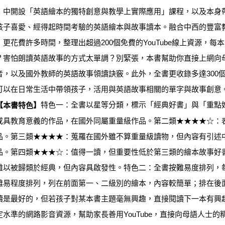
」中開設「英語繪本的獨特創意與教學上實際應用」課程，以及本身帶
雜誌海外
孩子喜愛、經得起時間考驗的英語繪本與故事讀本。融合中西的豐富
數位商品
，更花費許多時間，整理出超過200個免費的YouTube線上資源，
？害怕朗讀英語故事的方式太單調？別緊張，本書幫助你直接上網向
音，以及國外教師的英語故事領讀訣竅。此外，全書更收錄多達300
可以在日常生活中帶領孩子，活用與英語故事相關的單字與故事創意
特色一：全書以星等分類，標示「經典好書」與「重點
【本書特色】
或具教育意義的作品，在國外同屬重量級作品。第二類★★★★☆：
品。第三類★★★★：蒐羅在國外雖不算重量級讀物，但內容有引述
品。第四類★★★☆：值得一讀，但重要性低於第三類的繪本故事好
難以被歸類於經典，但內容具啟發性。特色二：全書按難易度排列，
難易程度排列，列在前面第一、二級別的繪本，內容較簡單；排在後
讀是最好的，但若孩子對某本書主題毫無興趣，直接閱讀下一本有興
定水準的網路影音資源，幫助家長善用YouTube，直接向母語人士的