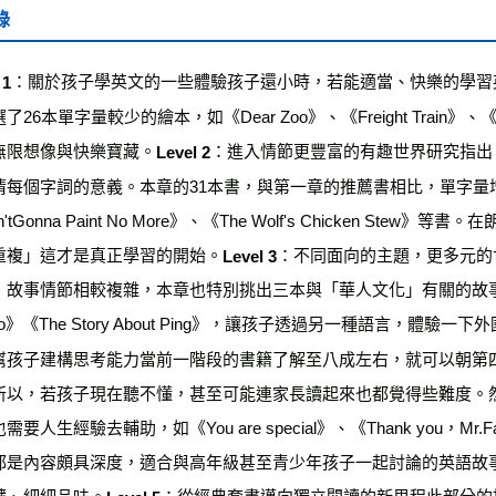
錄
：關於孩子學英文的一些體驗孩子還小時，若能適當、快樂的學習
 1
了26本單字量較少的繪本，如《Dear Zoo》、《Freight Train》、《T
無限想像與快樂寶藏。
：進入情節更豐富的有趣世界研究指出
Level 2
清每個字詞的意義。本章的31本書，與第一章的推薦書相比，單字量增加，情
Ain'tGonna Paint No More》、《The Wolf's Chicken
重複」這才是真正學習的開始。
：不同面向的主題，更多元的
Level 3
故事情節相較複雜，本章也特別挑出三本與「華人文化」有關的故事內容，如《Fortun
bo》《The Story About Ping》，讓孩子透過另一種語言，體
幫孩子建構思考能力當前一階段的書籍了解至八成左右，就可以朝第
所以，若孩子現在聽不懂，甚至可能連家長讀起來也都覺得些難度。然
要人生經驗去輔助，如《You are special》、《Thank you，Mr.Falker》
都是內容頗具深度，適合與高年級甚至青少年孩子一起討論的英語故
藏、細細品味。
：從經典套書邁向獨立閱讀的新里程此部分的