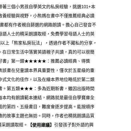
著三個小男孩自學英文的私房經驗，挑選101+本
運費
查看運費
教養經驗與視野，小熊媽在書中不僅推薦經典必讀
海外免運
查看運費
每本書都有作者親自篩選的網路朗讀。擔心自己發音不
母語人士的精采朗讀取經，免費學習母語人士的英
個以上「熊家私房玩法」，透過作者不藏私的分享，
。在日常生活中落實英語親子共讀，真的可以很簡
好書」第一類★★★★★：推薦必讀經典、得獎
表該書在兒童讀本界具重要性，僅次於五星級的重
中式文化的佳作，以及在繪本界地位略低於第二類
書。第五類★★★：多為近期新書，雖因出版時間
每本均有朗讀範本連結，網路就是最佳自學寶庫全
面的第四、五級書目，難度會逐步提高。能按順序
趣的故事主題也無妨。同時，作者也精挑朗讀品質
精采朗讀取經。
引發孩子對外語的興
【使用建議】