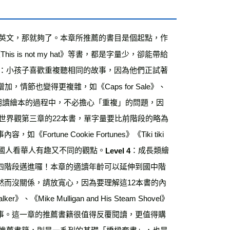
英文，那就夠了。本章所推薦的書目是個起點，作
his is not my hat》等書，都是字量少，卻能帶給
：小孩子喜歡重複聽相同的故事，因為他們正試著
節也變得更複雜，如《Caps for Sale》、
 Stew》等書。在朗讀繪本的過程中，不必擔心「重複」的問題，因
世界觀第三章的22本書，單字量要比前階段的略為
e Cookie Fortunes》《Tiki tiki 
驗一下外國人看華人有趣又不同的觀點。
：成長類繪
Level 4
四階段邁進囉！本章的適讀年齡可以延伸到國中階
而沒關係，請放寬心，因為要理解這12本書的內
、《Mike Mulligan and His Steam Shovel》
事。這一章的推薦書籍很值得反覆閱讀，更值得購
推薦書籍，則是一系列的基礎「橋樑套書」，也是