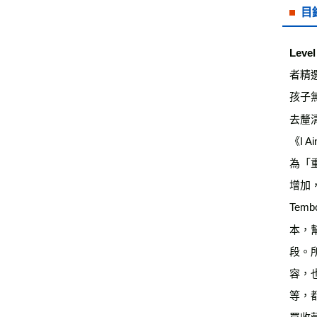
目
Level
者精選
孩子
去釐
《I 
為「
增加，
Tem
本，
段。
容，也需
等，
買收