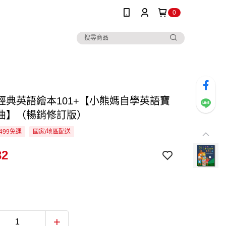
0
經典英語繪本101+【小熊媽自學英語寶
曲】（暢銷修訂版）
499免運
國家/地區配送
32