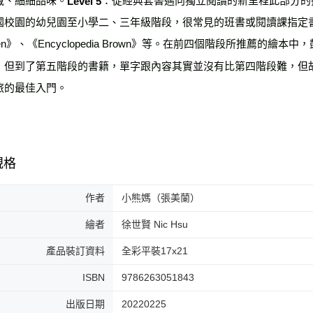
Level 5
校園的幼兒園至小學二、三年級階段，很常見的班書或閱讀課指定書，如《Amel
sen》、《Encyclopedia Brown》等。在前四個階段所推薦
；但到了第五階段的書籍，單字跟內容其實並沒有比第四階段難，但
旅的最佳入門。
規格
作者
小熊媽（張美蘭）
繪者
徐世賢 Nic Hsu
產品裝訂資料
全彩平裝17x21
ISBN
9786263051843
出版日期
20220225