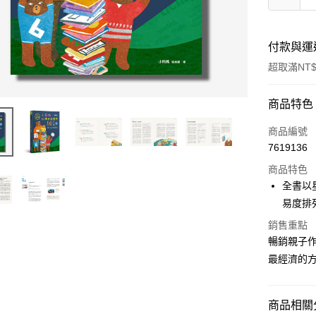
付款與運
超取滿NT$
付款方式
商品特色
信用卡一
商品編號
7619136
超商取貨
商品特色
LINE Pay
全書以
易度排
Apple Pay
銷售重點
街口支付
暢銷親子
最經濟的
悠遊付
ATM付款
商品相關分