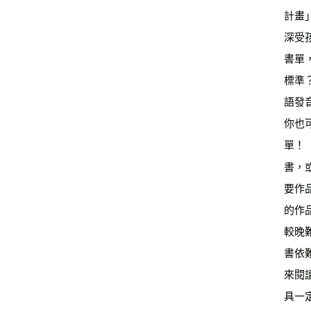
計畫
深受
書單
標準
語發
你也
單！
書，
要作
的作
較晚
書依
來閱
具一