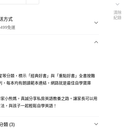
清除
紀錄
送方式
499免運
次付款
付款
星等分類，標示「經典好書」與「重點好書」全書按難
列，每本均有朗讀範本連結，網路就是最佳自學寶庫
作家小熊媽，真誠分享私房英語教養之路。讓家長可以用
方法，與孩子一起輕鬆自學英語！
類 (3)