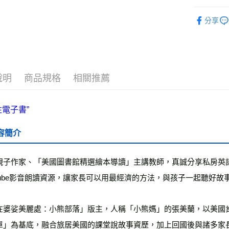
運送方式
└童書教育
分享
❚ 紙本書
全家取貨
每筆NT$5
最新出版
付款後全
每筆NT$5
說明
商品規格
相關推薦
7-11取貨
每筆NT$6
付款後7-1
容簡介
每筆NT$6
宅配
親子作家、「美國圖書館精選繪本導讀」主講教師，真誠分享私房英語教
每筆NT$7
uTube影音朗讀資源，讓家長可以用最經濟的方法，與孩子一起聽好故
離島宅配
每筆NT$2
在婆娑美麗處：小熊部落」版主，人稱「小熊媽」的張美蘭，以美國肯
單」為基底，融合旅居美國的課堂說故事資歷，加上回國後與諸多家
海外叢書