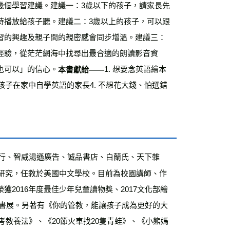
幾個學習建議。建議一：3歲以下的孩子，請家長先
時播放給孩子聽。建議二：3歲以上的孩子，可以跟
習的興趣及親子間的親密感會同步增溫。建議三：
經驗，從茫茫網海中找尋出最合適的朗讀影音資
也可以」的信心。
1. 想要念英語繪本
本書獻給——
讓孩子在家中自學英語的家長4. 不想花大錢、怕選錯
銀行、智威湯遜廣告、誠品書店、白蘭氏、天下雜
美研究，任教於美國中文學校。目前為校園講師、作
2016年度最佳少年兒童讀物獎、2017文化部繪
隆那書展。另著有《你的管教，能讓孩子成為更好的大
考教養法》、《20節火車找20隻青蛙》、《小熊媽