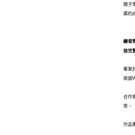
親子
廣的成
繪者
徐世賢 
畢業
英國
合作
等。
作品集