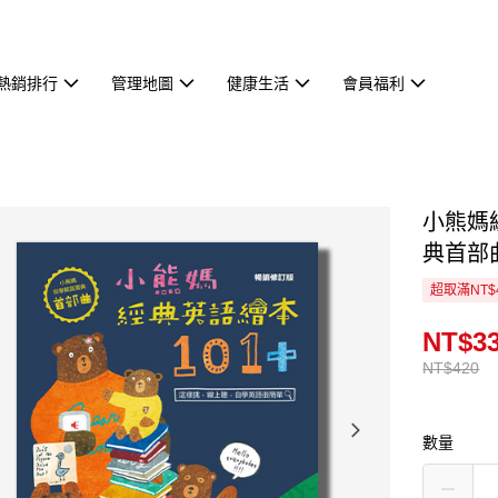
熱銷排行
管理地圖
健康生活
會員福利
小熊媽
典首部
超取滿NT$
NT$3
NT$420
數量