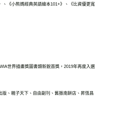
+》、《小熊媽經典英語繪本101+》、《比資優更寬
WIA世界插畫獎圖書類新銳首獎，2019年再度入選
出版、親子天下、自由副刊、舊振南餅店、昇恆昌