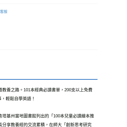
英語學習
客服
籍
付款
0，滿NT$499(含以上)免運費
家取貨
0，滿NT$499(含以上)免運費
付款
0，滿NT$799(含以上)免運費
1取貨
0，滿NT$799(含以上)免運費
養之路。101本經典必讀書單，200支以上免費
0，滿NT$799(含以上)免運費
事，輕鬆自學英語！
00，滿NT$99,999(含以上)免運費
塔基州當地圖書館列出的「100本兒童必讀繪本推
長分享教養經的交流累積，在師大「創新思考研究
運費
查看運費