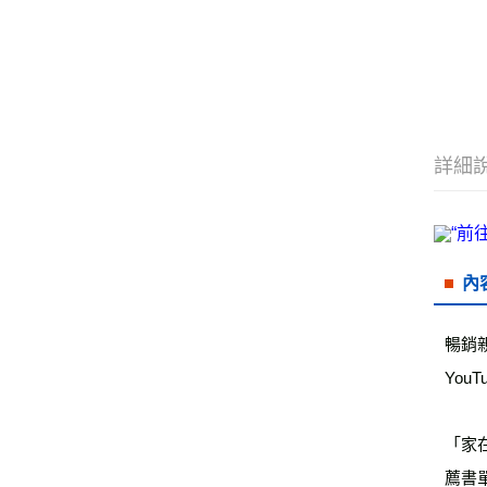
詳細
內
暢銷
Yo
「家
薦書