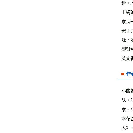
趣，
上網
家長
親子
源，
卻對
英文
作
小熊
誌，
家、
本花
人》