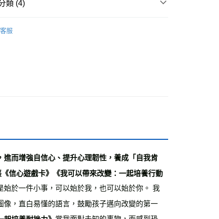
類 (4)
付款
7-10歲適讀
0，滿NT$499(含以上)免運費
客服
籍
家取貨
0，滿NT$499(含以上)免運費
週三親子共學日
付款
0，滿NT$799(含以上)免運費
1取貨
0，滿NT$799(含以上)免運費
0，滿NT$799(含以上)免運費
，進而增強自信心、提升心理韌性，養成「自我肯
張《信心遊戲卡》
《我可以帶來改變：一起培養行動
00，滿NT$99,999(含以上)免運費
是始於一件小事，可以始於我，也可以始於你。 我
運費
查看運費
圖像，直白易懂的語言，鼓勵孩子邁向改變的第一
當我面對未知的事物，而感到恐
一起培養耐挫力》