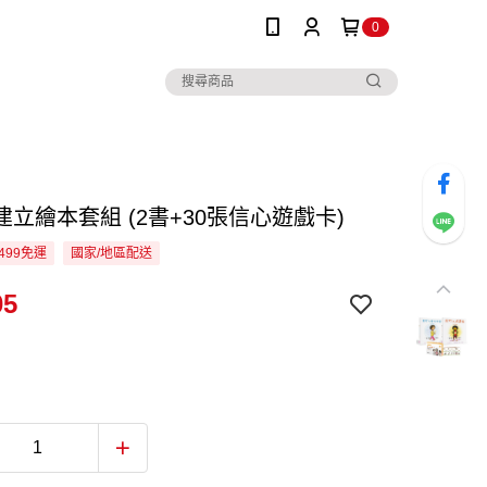
0
立繪本套組 (2書+30張信心遊戲卡)
499免運
國家/地區配送
05