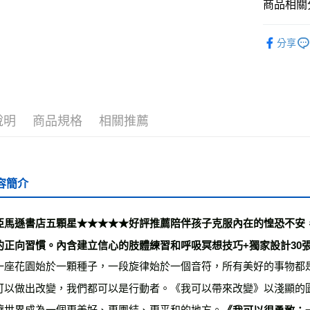
商品相關分
全家取貨
└童書教育
每筆NT$5
分享
❚ 紙本書
付款後全
最新出版
每筆NT$5
└童書教育
7-11取貨
說明
商品規格
相關推薦
每筆NT$6
付款後7-1
每筆NT$6
容簡介
宅配
每筆NT$7
亞馬遜書店五顆星★★★★★好評推薦陪伴孩子克服內在的惶恐不安
離島宅配
的正向習慣。內含建立信心的肢體練習和呼吸冥想技巧+獨家設計30
每筆NT$2
一座花園始於一顆種子，一段旋律始於一個音符，所有美好的事物都
海外叢書
可以做出改變，我們都可以是行動者。《我可以帶來改變》以淺顯的
讓世界成為一個更美好、更團結、更平和的地方。
《我可以很勇敢：