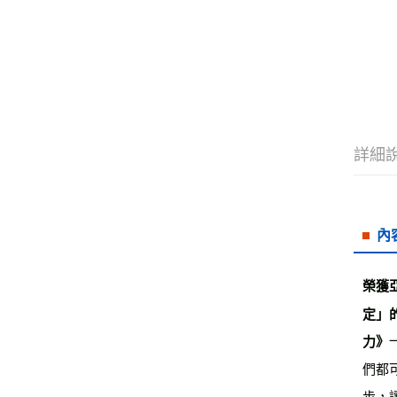
詳細
內
榮獲
定」
力》
們都
步，