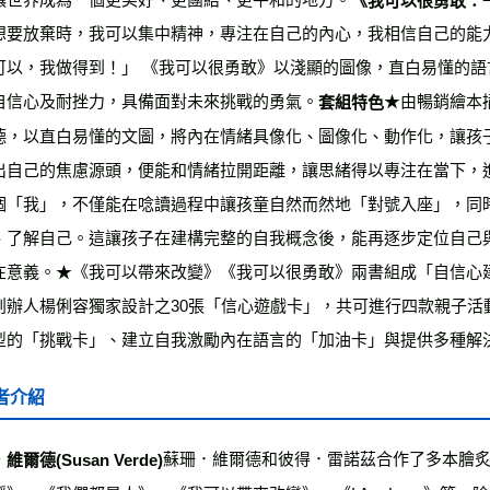
雜誌海外
想要放棄時，我可以集中精神，專注在自己的內心，我相信自己的能
數位商品
可以，我做得到！」 《我可以很勇敢》以淺顯的圖像，直白易懂的
自信心及耐挫力，具備面對未來挑戰的勇氣。
★由暢銷繪本
套組特色
德，以直白易懂的文圖，將內在情緒具像化、圖像化、動作化，讓孩
出自己的焦慮源頭，便能和情緒拉開距離，讓思緒得以專注在當下，
個「我」，不僅能在唸讀過程中讓孩童自然而然地「對號入座」，同
、了解自己。這讓孩子在建構完整的自我概念後，能再逐步定位自己
在意義。★《我可以帶來改變》《我可以很勇敢》兩書組成「自信心
創辦人楊俐容獨家設計之30張「信心遊戲卡」，共可進行四款親子活
型的「挑戰卡」、建立自我激勵內在語言的「加油卡」與提供多種解
者介紹
蘇珊．維爾德和彼得．雷諾茲合作了多本膾炙人口
維爾德(Susan Verde)