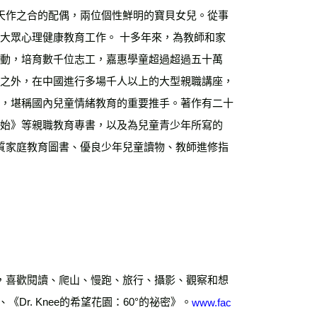
天作之合的配偶，兩位個性鮮明的寶貝女兒。從事
大眾心理健康教育工作。 十多年來，為教師和家
活動，培育數千位志工，嘉惠學童超過超過五十萬
園之外，在中國進行多場千人以上的大型親職講座，
務，堪稱國內兒童情緒教育的重要推手。著作有二十
開始》等親職教育專書，以及為兒童青少年所寫的
質家庭教育圖書、優良少年兒童讀物、教師進修指
，喜歡閱讀、爬山、慢跑、旅行、攝影、觀察和想
r. Knee的希望花園：60°的祕密》。
www.fac