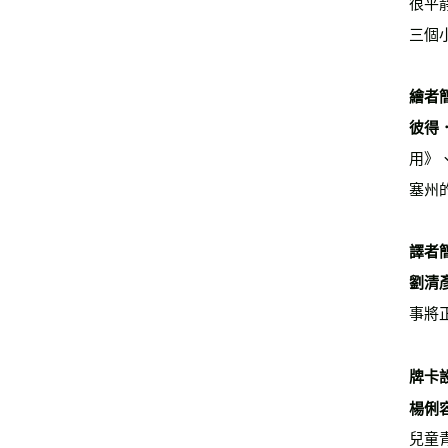
很平
三個
繪者
彼得．雷
用》、
塞州
譯者
劉清
事將
牌卡
楊俐
兒童