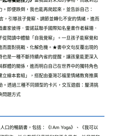
運費
查看運費
力。即便跌倒，我也能再爬起來，並告訴自己：
海外免運
查看運費
語言，引導孩子覺察、調節並轉化不安的情緒，進而
插畫家彼得．雷諾茲聯手國際知名童書作者蘇珊．
子從閱讀中體驗「自我覺察」。一旦孩子能察覺和
進而面對挑戰、化解危機。★書中文句反覆出現的
時也是一種不斷持續內省的提醒，讓孩童能更深入
與群體的關係，進而明白自己在世界中的獨特角色
建立繪本套組」，搭配由臺灣芯福里情緒教育推廣
動。透過三種不同類型的卡片，交互遊戲：釐清挑
決問題方式
的暢銷書，包括：《I Am Yoga》、《我可以