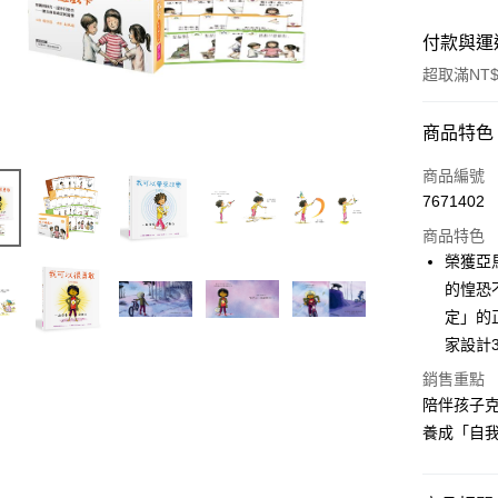
付款與運
超取滿NT$
付款方式
商品特色
信用卡一
商品編號
7671402
超商取貨
商品特色
LINE Pay
榮獲亞
的惶恐
Apple Pay
定」的
街口支付
家設計
悠遊付
銷售重點
陪伴孩子
ATM付款
養成「自
運送方式