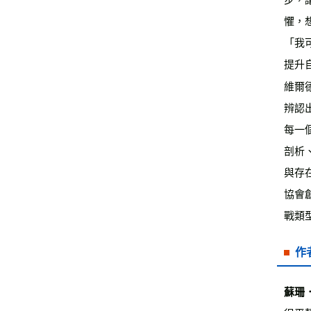
懼，
「我
提升
維爾
辨認
每一
剖析
與存
協會
戰類
作
蘇珊．