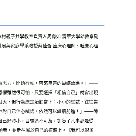
牧村親子共學教室負責人周育如 清華大學幼教系副
發展與家庭學系教授蔡佳璇 臨床心理師、哇賽心理
意志力，開始行動，帶來良善的蝴蝶效應。」——
恐懼雖然很可怕，只要選擇「相信自己」就會出現
很大，但行動總是始於當下；小小的嘗試，往往帶
地對自己信心喊話，依然可以繼續前進！」——陳
自己好渺小，目標遙不可及，卻忘了凡事都是從
動者，並走在屬於自己的道路上。《我可以很勇