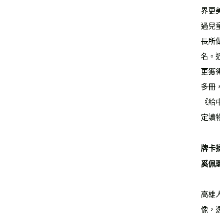
界更
過兒
長所
名。
更獲
多冊
《給
定讀
牌卡
奚佩
高雄
像，