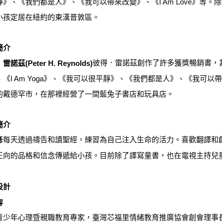
靜》、《我們都是人》、《我可以帶來改變》、《I Am Love》等
小孩定居在紐約的東漢普敦區。
簡介
彼得．雷諾茲創作了許多獲獎暢銷書，
諾茲(Peter H. Reynolds)
《I Am Yoga》、《我可以很平靜》、《我們都是人》、《我可以帶
的戴德罕市，在那裡經營了一間藍兔子書店和玩具店。
簡介
每天透過禱告和讀聖經，練習為自己注入生命的活力。喜歡翻譯和
彥
正向的品格和信念傳遞給小孩。目前除了譯寫童書，也在電視主持兒
設計
容
青少年心理暨親職教育專家，臺灣芯福里情緒教育推廣協會創會理事