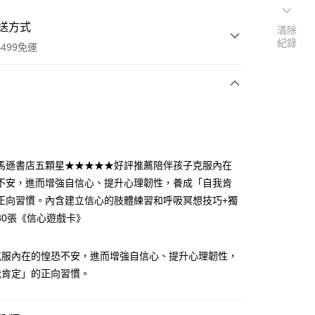
送方式
清除
紀錄
499免運
次付款
付款
馬遜書店五顆星★★★★★好評推薦陪伴孩子克服內在
不安，進而增強自信心、提升心理韌性，養成「自我肯
正向習慣。內含建立信心的肢體練習和呼吸冥想技巧+獨
30張《信心遊戲卡》
克服內在的惶恐不安，進而增強自信心、提升心理韌性，
我肯定」的正向習慣。