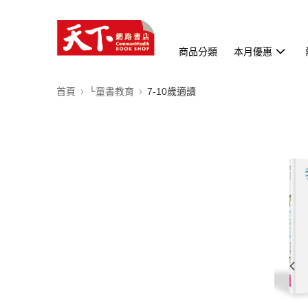
商品分類
本月優惠
首頁
└童書教育
7-10歲適讀