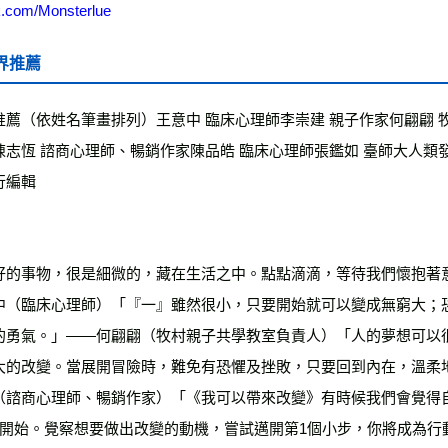
.com/Monsterlue
界推薦
推薦（依姓名筆畫排列）王意中 臨床心理師李崇建 親子作家何翩翩 
陳志恆 諮商心理師、暢銷作家陳品皓 臨床心理師張鑑如 臺師大人類
行編輯
好的事物，很是細微的，藏在生活之中。點點滴滴，等待我們懷抱著
中（臨床心理師）「『一』雖然很小，只要開始就可以變成無窮大；
的勇氣。」——何翩翩（牧村親子共學教室負責人）「人的夢想可以
大的改變。當展開冒險時，難免有恐懼及挫敗，只要回到內在，溫柔
（諮商心理師、暢銷作家）「《我可以帶來改變》有時候我們會覺得
』開始。覺察想要做出改變的動機，嘗試邁開第1個小步，你將成為行