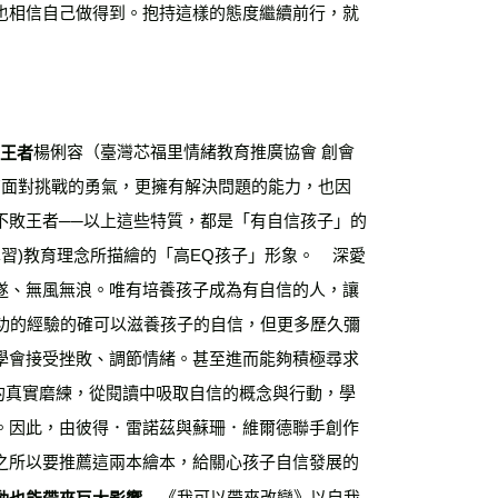
也相信自己做得到。抱持這樣的態度繼續前行，就
楊俐容（臺灣芯福里情緒教育推廣協會 創會
的王者
具有面對挑戰的勇氣，更擁有解決問題的能力，也因
不敗王者──以上這些特質，都是「有自信孩子」的
，社會情緒學習)教育理念所描繪的「高EQ孩子」形象。    深愛
遂、無風無浪。唯有培養孩子成為有自信的人，讓
成功的經驗的確可以滋養孩子的自信，但更多歷久彌
學會接受挫敗、調節情緒。甚至進而能夠積極尋求
活的真實磨練，從閱讀中吸取自信的概念與行動，學
。因此，由彼得．雷諾茲與蘇珊．維爾德聯手創作
之所以要推薦這兩本繪本，給關心孩子自信發展的
    《我可以帶來改變》以自我
動也能帶來巨大影響