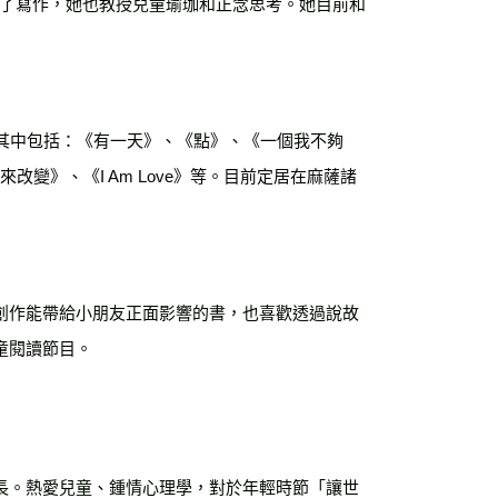
。除了寫作，她也教授兒童瑜珈和正念思考。她目前和
其中包括：《有一天》、《點》、《一個我不夠
來改變》、《I Am Love》等。目前定居在麻薩諸
創作能帶給小朋友正面影響的書，也喜歡透過說故
童閱讀節目。
長。熱愛兒童、鍾情心理學，對於年輕時節「讓世