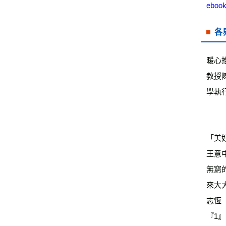
ebook
各
暖心
教授
學執
「美
王意
無窮
來大
志恆
『1