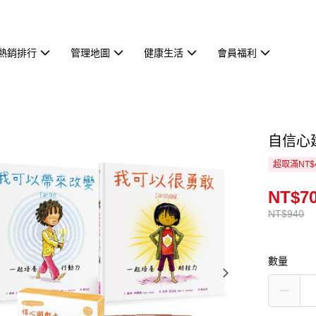
熱銷排行
管理地圖
健康生活
會員福利
自信心建
超取滿NT$
NT$7
NT$940
數量