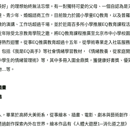
美好」的理想始終無法忘懷。有一對獨特可愛的父母、一個自認為是
童、青少年、婚姻諮商工作，目前致力於國小學童EQ教育，以及普羅
做的演講、工作坊超過千場，並於近兩百多所小學推展EQ教育課程
近年除受北京教育學院之邀，將EQ教育課程推廣至北京市中小學校
得熱烈迴響。從事EQ推廣教育超過十五年，從學術專業走入社區服
，包括《我是EQ高手》等社會情緒學習教材，《情緒教養，從家庭
中學生的情緒管理術》等，其中多冊入圍金鼎獎，獲健康好書獎、優
物…等。
插畫
璐
人，畢業於高師大美術系，從事繪本、插畫、電影、劇本與藝術創作
透過創作探索內外在世界。繪本作品有《人體大遊歷1─消化道之旅》、《D