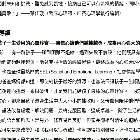
面對未知和挑戰，難免感到畏懼，接納自己可以有這樣的情緒，同時
種勇敢。」——蔡佳璇（臨床心理師、哇賽心理學執行編輯）
導讀
孩子一生受用的心靈珍寶──自信心讓他們越挫越勇，成為內心強大
長）    有一群孩子──碰到困難不退縮、遇到失敗不氣餒。他們既
他們能夠越挫越勇，隨著克服挫敗的經驗累積，最終成為內心強大的
也是全球最熱門的SEL (Social and Emotional Learning
的爸爸媽媽都知道，即使給孩子最好的資源，也無法保證孩子一生順
能夠迎向挑戰、乘風破浪，才是我們能給孩子最棒的心靈珍寶。    
信心，卻來自孩子遭逢生活中大大小小的挫敗時，父母如何陪伴他們
，設法改善處境、解決問題，最終克服困難，達成卓越。   除了生
向的語言和哲思，是另外一條容易且美好，但家長卻相對陌生的道路
我可以帶來改變》和《我可以很勇敢》也就顯得特別難得。這也是我
和媽媽們，最主要的原因。
增強「自我效能感」，相信自己的微小行