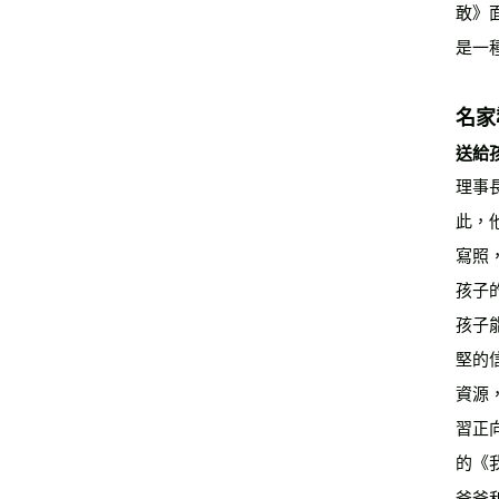
敢》
是一
名家
送給
理事
此，
寫照，
孩子
孩子
堅的
資源
習正
的《
爸爸