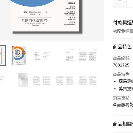
付款與運
宅配免運
付款方式
商品特色
信用卡一
商品編號
7681725
LINE Pay
商品特色
Apple Pay
亞馬遜
募資提
街口支付
銷售重點
悠遊付
產品服務
ATM付款
商品相關分
運送方式