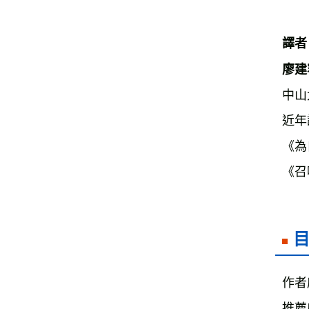
譯者
中山
近年
《為
《召
作者
推薦