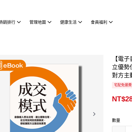
熱銷排行
管理地圖
健康生活
會員福利
【電子
立優勢
對方主
宅配免運費
NT$2
數量