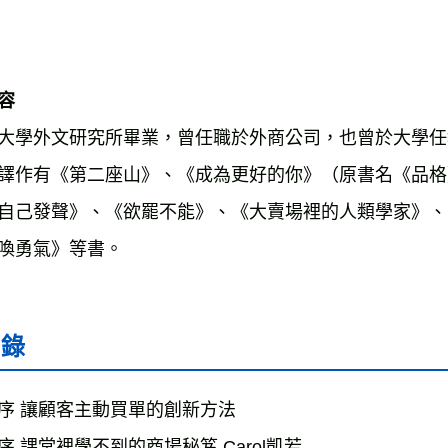
大學外文研究所畢業，曾任職於外商公司，也曾於大學任
譯作有《第二座山》、《成為更好的你》（原書名《品格
自己發聲》、《欲罷不能》、《大賣場裡的人類學家》、
喚勇氣》等書。

目錄
序 讓顧客主動買單的創新方法

序 課堂裡學不到的商場秘笈 Carol凱若
