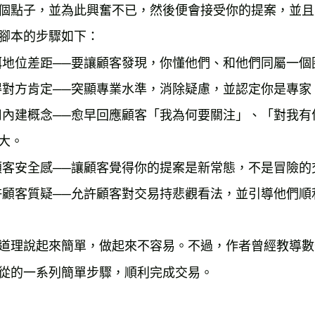
個點子，並為此興奮不已，然後便會接受你的提案，並且
腳本的步驟如下：

弭地位差距──要讓顧客發現，你懂他們、和他們同屬一個圈
得對方肯定──突顯專業水準，消除疑慮，並認定你是專家。
用內建概念──愈早回應顧客「我為何要關注」、「對我
大。

顧客安全感──讓顧客覺得你的提案是新常態，不是冒險的交
許顧客質疑──允許顧客對交易持悲觀看法，並引導他們順利
道理說起來簡單，做起來不容易。不過，作者曾經教導數
從的一系列簡單步驟，順利完成交易。
