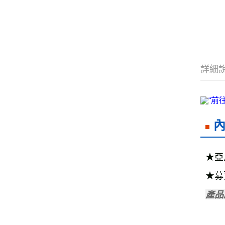
詳細
★亞
★募
產品