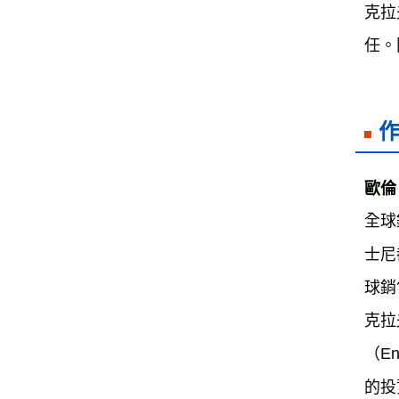
克拉
歐倫．
全球
士尼
球銷
克拉
（E
的投