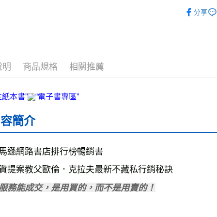
❚ 電子書
分享
宅配
每筆NT$7
數位商品
免運費
說明
商品規格
相關推薦
數位商品
免運費
離島宅配
內容簡介
每筆NT$2
海外叢書
馬遜網路書店排行榜暢銷書

雜誌海外
資提案教父歐倫．克拉夫最新不藏私行銷秘訣
數位商品
服務能成交，是用買的，而不是用賣的！
