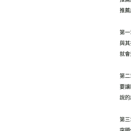
推薦
第一
與其
就會
第二
要讓
說的
第三
突顯