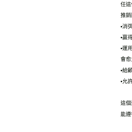
任這
推銷
•消
•贏
•運
會愈
•給
•允
這個
能遵