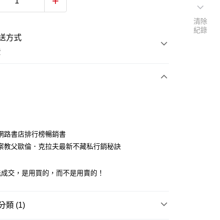
清除
紀錄
送方式
費
次付款
網路書店排行榜暢銷書
案教父歐倫．克拉夫最新不藏私行銷秘訣
能成交，是用買的，而不是用賣的！
類 (1)