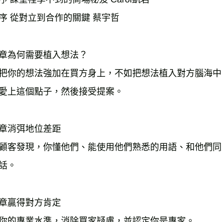
序 從對立到合作的關鍵 蔡宇哲 

章為何需要植入想法？

把你的想法強加在買方身上，不如把想法植入對方腦海中
愛上這個點子，然後接受提案。

章消弭地位差距

顧客發現，你懂他們、能使用他們熟悉的用語、和他們同
話。

章贏得對方肯定

你的專業水準，消除買家疑慮，並認定你是專家。 
