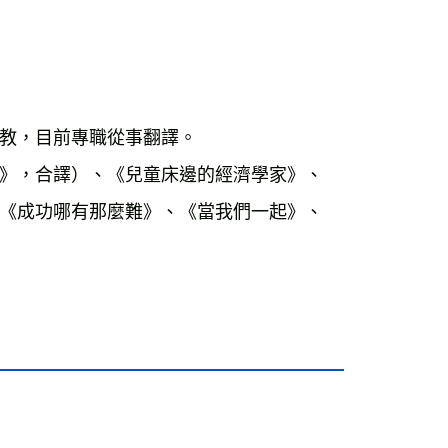
教，目前專職從事翻譯。

》，合譯）、《兒童床邊的經濟學家》、
《成功哪有那麼難》、《當我們一起》、