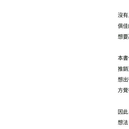
沒有
俱佳
想要
本書
推銷
想出
方覺
因此
想法