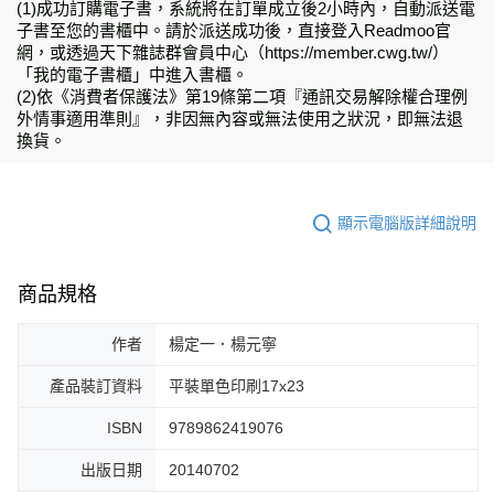
(1)成功訂購電子書，系統將在訂單成立後2小時內，自動派送電
子書至您的書櫃中。請於派送成功後，直接登入Readmoo官
網，或透過天下雜誌群會員中心（https://member.cwg.tw/）
「我的電子書櫃」中進入書櫃。
(2)依《消費者保護法》第19條第二項『通訊交易解除權合理例
外情事適用準則』，非因無內容或無法使用之狀況，即無法退
換貨。
顯示電腦版詳細說明
商品規格
作者
楊定一．楊元寧
產品裝訂資料
平裝單色印刷17x23
ISBN
9789862419076
出版日期
20140702