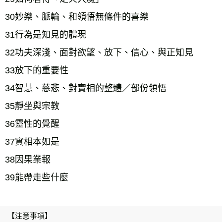
30妙樂、脈輪、和領悟無條件的喜樂
31行為是知見的體現
32功夫深淺、面對欲望、放下、信心、與正知見
33放下的重要性       
34智慧、慈悲、對實相的整體／部份領悟
35靜坐與宗教
36靈性的覺醒
37實相本如是
38因果業報
39能帶走些什麼
【注意事項】