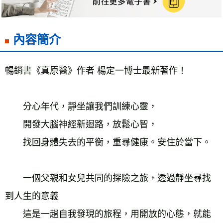
雜誌海外運費
查看運費
數位商品海外免運
查看運費
內容簡介
暢銷書《真原醫》作者 楊定一博士最新著作！
　　分心年代，靜坐讓我們訓練心靈，
　　開發大腦神經新迴路，放鬆心智，
　　找回身體失去的平衡，重尋健康。安住於當下。
　　一個父親和女兒共同的探險之旅，透過靜坐尋找
到人生的意義
　　這是一趟自我發現的旅程，用開放的心態，就能