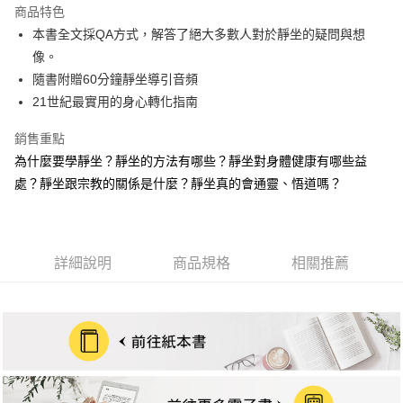
商品特色
街口支付
本書全文採QA方式，解答了絕大多數人對於靜坐的疑問與想
像。
悠遊付
隨書附贈60分鐘靜坐導引音頻
ATM付款
21世紀最實用的身心轉化指南
銷售重點
運送方式
為什麼要學靜坐？靜坐的方法有哪些？靜坐對身體健康有哪些益
宅配
處？靜坐跟宗教的關係是什麼？靜坐真的會通靈、悟道嗎？
每筆NT$70，滿NT$799(含以上)免運費
數位商品免運
免運費
詳細說明
商品規格
相關推薦
數位商品離島免運
免運費
離島宅配
每筆NT$200，滿NT$99,999(含以上)免運費
海外叢書運費
查看運費