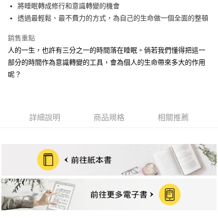
街口支付
將睡眠轉成修行和意識轉變的機會
透過最輕鬆、最不費力的方式，為自己的生命做一個全面的整頓
悠遊付
銷售重點
ATM付款
人的一生，也許有三分之一的時間落在睡眠。倘若我們懂得把這一
部分的時間作為意識轉變的工具，會為個人的生命帶來多大的作用
運送方式
呢？
宅配
每筆NT$70，滿NT$799(含以上)免運費
數位商品免運
詳細說明
商品規格
相關推薦
免運費
數位商品離島免運
免運費
離島宅配
每筆NT$200，滿NT$99,999(含以上)免運費
海外叢書運費
查看運費