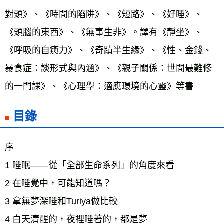
對頭》、《時間的陷阱》、《短路》、《好睡》、
《頭腦的東西》、《無事生非》。譯有《靜坐》、
《呼吸的自癒力》、《奇蹟半生緣》、《性、金錢、
暴食症：談形式與內涵》、《親子關係：世間最難修
的一門課》、《心理學：適應環境的心靈》等書
目錄
序
1 睡眠——從「全部生命系列」的角度來看
2 在睡覺中，可能知道嗎？
3 拿無夢深睡和Turiya做比較
4 白天清醒的，夜裡睡著的，都是夢