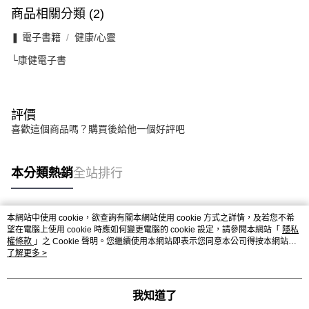
商品相關分類 (2)
❚ 電子書籍
健康/心靈
└康健電子書
評價
喜歡這個商品嗎？購買後給他一個好評吧
本分類熱銷
全站排行
本網站中使用 cookie，欲查詢有關本網站使用 cookie 方式之詳情，及若您不希
熱門標籤
望在電腦上使用 cookie 時應如何變更電腦的 cookie 設定，請參閱本網站「
隱私
權條款
」之 Cookie 聲明。您繼續使用本網站即表示您同意本公司得按本網站使
用條款之 Cookie 聲明使用 cookie。
了解更多 >
我知道了