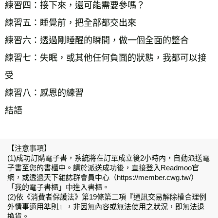
練習四：接下來，還可能需要參嗎？
練習五：睡覺前，把全部都交出來
練習六：透過剛睡醒的瞬間，做一個全面的整合
練習七：失眠，或其他任何負面的狀態，我都可以接
受
練習八：感恩的練習
結語
【注意事項】
(1)成功訂購電子書，系統將在訂單成立後2小時內，自動派送電
子書至您的書櫃中。請於派送成功後，直接登入Readmoo官
網，或透過天下雜誌群會員中心（https://member.cwg.tw/）
「我的電子書櫃」中進入書櫃。
(2)依《消費者保護法》第19條第二項『通訊交易解除權合理例
外情事適用準則』，非因無內容或無法使用之狀況，即無法退
換貨。