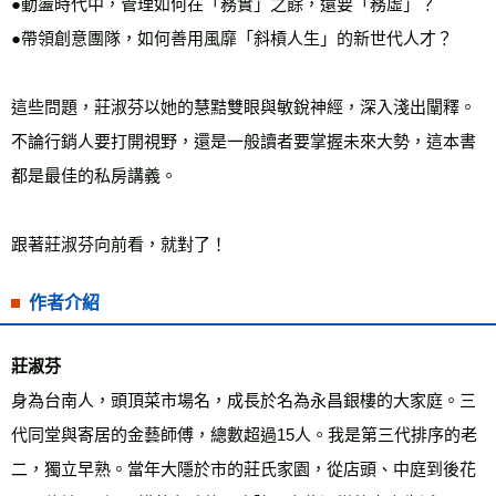
●動盪時代中，管理如何在「務實」之餘，還要「務虛」？

●帶領創意團隊，如何善用風靡「斜槓人生」的新世代人才？

這些問題，莊淑芬以她的慧黠雙眼與敏銳神經，深入淺出闡釋。
不論行銷人要打開視野，還是一般讀者要掌握未來大勢，這本書
都是最佳的私房講義。

跟著莊淑芬向前看，就對了！
作者介紹
莊淑芬
身為台南人，頭頂菜市場名，成長於名為永昌銀樓的大家庭。三
代同堂與寄居的金藝師傅，總數超過15人。我是第三代排序的老
二，獨立早熟。當年大隱於市的莊氏家園，從店頭、中庭到後花