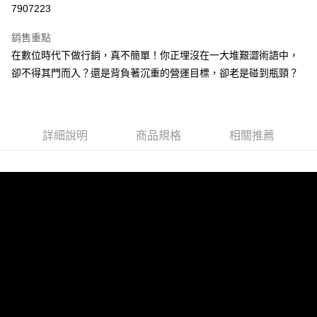
7907223
LINE Pay
銷售重點
Apple Pay
在數位時代下做行銷，真不簡單！你正埋沒在一大堆艱澀術語中，
卻不得其門而入？還是背負著沉重的營運目標，卻老是碰到瓶頸？
街口支付
悠遊付
ATM付款
詳細說明
商品規格
相關推薦
運送方式
全家取貨付款
每筆NT$50，滿NT$499(含以上)免運費
付款後全家取貨
每筆NT$50，滿NT$499(含以上)免運費
7-11取貨付款
每筆NT$60，滿NT$799(含以上)免運費