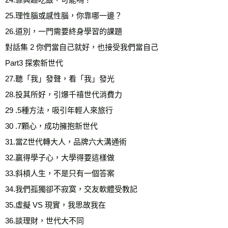
25.理性腦或感性腦，你靠哪一邊？ 

26.道別，一門需要終身學習的課題 

對話集 2 你們當自己就好，也接受我們當自己 

Part3 探索新世代

27.聽「我」發聲，看「我」發光 

28.投其所好，引爆千禧世代消費力 

29 .5種方法，吸引年輕人來旅行 

30 .7顆心，成功擁抱新世代 

31.當Z世代轉大人，品牌六大溝通術 

32.贏得學子心，大學得要這樣做 

33.斜槓人生，不是只有一個答案 

34.我們孤獨卻不寂寞，交友軟體受教記 

35.虛擬 VS 現實，我思故我在 

36.談理財，世代大不同