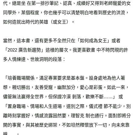
代，總是坐 在第一排抄筆記、認真、成績好又得到老師寵愛的女
同學外，某個程度，你也幾乎可以清楚明白地看到歷史的洪流，
如何造就出時代的英雄（或女王）。 
當然，這本書，還有更多不全然只在「如何成為女王」或者
「2022 廣告新趨勢」這樣的層次。我更喜歡書 中不時閃現的許
多人情練達、世故洞明的段落： 
「培養職場關係，滿足專業要求是基本盤。設身處地為他人著
想，親切勝出，友善受寵，幽默加分，愛心是彩蛋。如此一來，
儘管無法贏得全世界，但保證冷漠 剝落，歡樂不斷……」 或 
「置身職場、情場和人生道場，道別之際，儀式禮 節不能少，別
離時刻掌握好，情感流露固然要，理智克 制也通行。面對即將分
開的事實，與其被歷史綁架，不如坦然釋懷放下一切，向未來靠
攏……」 