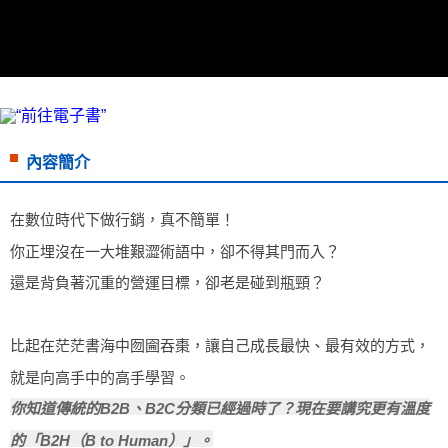
付款後7-11取貨
每筆NT$60，滿NT$799(含以上)免運費
宅配
每筆NT$70，滿NT$799(含以上)免運費
離島宅配
內容簡介
每筆NT$200，滿NT$99,999(含以上)免運費
海外叢書運費
查看運費
在數位時代下做行銷，真不簡單！

雜誌海外運費
查看運費
你正埋沒在一大堆艱澀術語中，卻不得其門而入？

數位商品海外免運
查看運費
還是背負著沉重的營運目標，卻老是碰到瓶頸？   

比起在茫茫書海中囫圇吞棗，讓自己成長最快、最有效的方式，
就是向高手中的高手學習。
你知道傳統的B2B、B2C分類已經過時了？現在要講究更有溫度
的「B2H（B to Human）」。
