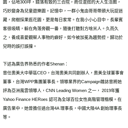
園，佔地300坪，錯落有致的三合院，商住混搭的大人生活圈，
巧妙變身為兒童遊樂園。記憶中，一群小鬼由哥哥帶頭大玩捉迷
藏，爬樹採果逛花園，更是每日家常。在我小小心目中，長輩賓
客很吸睛，躲在角落旁觀一番，隨後打聽對方啥米人。久而久
之，養成喜愛觀察人事物的癖好，如今被加冕為趨勢控，歸功於
兒時的誤打誤撞。

下述為廣告界熟悉的作者Shenan：

曾任奧美大中華區CEO，台灣奧美共同創辦人，奧美全球董事會
董事，台灣WPP集團董事長。領導業界的Campaign雜誌曾將她
評為亞洲風雲領導人，CNN Leading Women 之一， 2019年獲
Yahoo Finance HERoes 認可為全球百位女性高階管理楷模。在
廣告業中，她曾擔任過台灣4A 理事長，中國大陸4A 創始理事長
等。
