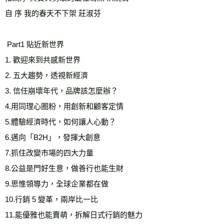
自 序 我的春天不下架 莊淑芬 

 Part1 貼近新世界 

1. 歡迎來到共感新世界

2. 五大趨勢，透視新經濟 

3. 信任崩壞年代，品牌該怎麼辦？ 

4.用同理心圈粉，用創新和顧客定情 

5.體驗經濟時代，如何讓人心動？ 

6.邁向「B2H」，發揮大創意 

7.抓住改變市場的四大力量 

8.公益是門好生意，做善行也能生財 

9.思惟領導力，全球企業都在做

10.行銷 5 變革，兩岸比一比 

11.能優雅也能賣萌，拆解日式行銷的魅力 
