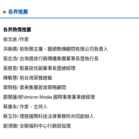
各界推薦
各界熱情推薦
侯文詠 /作家

洪婉蒨/ 前新聞主播、鏡頭教練顧問有限公司負責人

張志浩/ 台灣邁肯行銷傳播集團董事長暨執行長

張慈恩/ 凱基投信副董事長暨總經理  

陳敏慧/ 前台灣萊雅總裁

葉明桂/ 奧美集團首席策略顧問  

鄒開蓮/前Verizon Media 國際事業董事總經理 

蔡康永/ 作家、主持人

蔡玉玲/ 理慈國際科技法律事務所共同創辦人

劉鴻徵/ 全聯福利中心行銷部協理 
