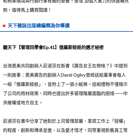
和商業環境與行銷行業有關的營養，是增 加個人實力的快速補充
劑，值得馬上購買閱讀！
天下雜誌出版總編輯為你導讀
聽天下
【管理同學會Ep.41】俄羅斯娃娃的選才秘密
台灣奧美共同創辦人莊淑芬在新書《廣告女王在想啥？》中提到
一則故事：奧美廣告的創辦人David Ogilvy曾經送給董事會每人
一組「俄羅斯娃娃」，並附上了一張小紙條。這組禮物不僅暗示
了公司的用材政策，同時也提出許多管理階層面臨的困境——中
央維權或地方自主。

莊淑芬在書中分享了她對於上司管理部屬、拿捏工作上「授權」
的程度、創新和傳承並進、以及愛才惜才，同等重視新舊員工等