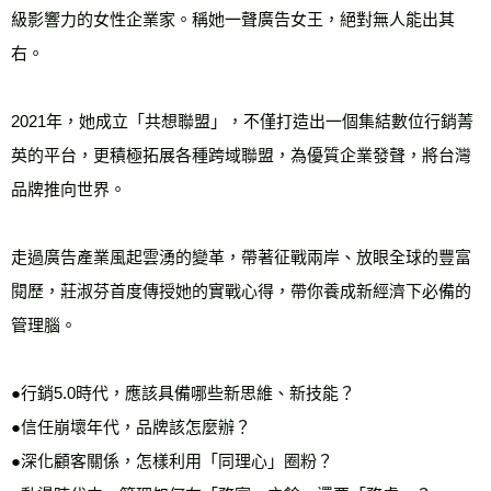
級影響力的女性企業家。稱她一聲廣告女王，絕對無人能出其
右。

2021年，她成立「共想聯盟」，不僅打造出一個集結數位行銷菁
英的平台，更積極拓展各種跨域聯盟，為優質企業發聲，將台灣
品牌推向世界。

走過廣告產業風起雲湧的變革，帶著征戰兩岸、放眼全球的豐富
閱歷，莊淑芬首度傳授她的實戰心得，帶你養成新經濟下必備的
管理腦。

●行銷5.0時代，應該具備哪些新思維、新技能？

●信任崩壞年代，品牌該怎麼辦？ 

●深化顧客關係，怎樣利用「同理心」圈粉？
