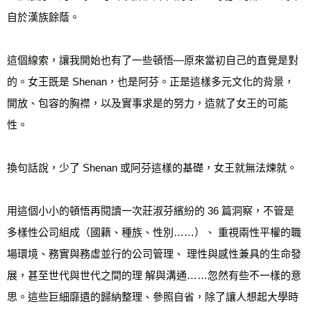
自於漢族餘蔭。 
這個線索，讓我開始也有了一些頓悟—原來當初自己的直覺是對
的。女王既是 Shenan，也是阿芬。正是這樣多元文化的背景，
開放、包容的胸襟，以及實事求是的努力，造就了女王的可能
性。 
換句話說，少了 Shenan 或阿芬這樣的基礎，女王就無法煉就。 
用這個小小的頓悟再閱讀一次莊淑芬繽紛的 36 篇洞察，不管是
多樣性公司組成（國籍、種族、性別……）、 重視兩性平權的職
場環境、務實與務虛並行的公司管理、 理性與感性兼具的生命發
展，甚至世代與世代之間的理 解與溝通……忽然有些不一樣的意
思。這些巨細靡遺的歸納整理、參照自省，除了讓人想起大學時