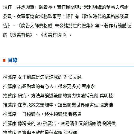
現任「共想聯盟」願景長，兼任民間與非營利組織的董事與諮詢
委員、女董事協會常務監事等。譯作有《數位時代的奧格威談廣
告》、《廣告大師奧格威  未公諸於世的選集》等。著作有簡體版
的《奧美有情》、《奧美有情II》。
目錄
推薦序 女王到底是怎麼煉成的？ 侯文詠 

推薦序 為想點燈的有心人，帶來更多光 蔡康永 

推薦序 研究、方法與論述兼顧的實力快速補充劑 葉明桂

推薦序 在雋永散文筆觸中，讀出商業世界硬道理 張志浩 

推薦序 一日領導心，終生領導魂 張慈恩 

推薦序 像精美的 30 秒廣告，容易消化又餘韻繚繞 劉鴻徵 

推薦序 真實與勇敢的最佳寫照 洪婉蒨 
