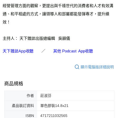
經營管理方面的觀察，更提出與千禧世代的消費者和人才有效溝
通、和平相處的方式，讓領導人和部屬都能發揮專才，提升績
效！
主持人
：
天下雜誌出版總編輯   吳韻儀
／
天下雜誌App收聽
其他 Podcast App收聽
顯示電腦版詳細說明
商品規格
作者
莊淑芬
產品裝訂資料
單色膠裝14.8x21
ISBN
4717211032565