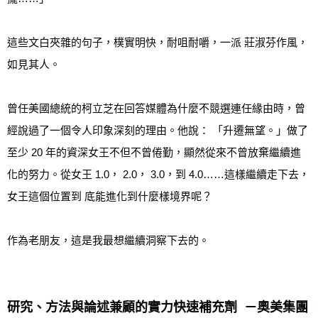
這些文白夾雜的句子，樸實明快，耐咀耐嚼，一派 莊淑芬作風，
如見其人。 
曾任美國總統的柯立芝在回答媒體為什麼不競選連任緣由時，曾
經說過了一個令人印象深刻的理由。他說： 「升遷無望。」做了
至少 20 年的資深女王不但不曾倦勤，顯然從來不曾放棄繼續進
化的努力。從女王 1.0， 2.0， 3.0，到 4.0……這樣繼續走下去，
女王這個位置到 底能進化到什麼樣境界呢？ 
作為老朋友，這是我最想繼續洞察下去的。
研究、方法與論述兼顧的實力快速補充劑  －奧美集團