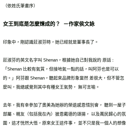
（依姓氏筆畫序）
女王到底是怎麼煉成的？  －作家侯文詠 
印象中，剛認識莊淑芬時，她已經就是董事長了。 
莊淑芬的英文名字叫 Shenan，根據她自己對我說的 原話 :
「Shenan 比較有氣質，但接地氣一點的話，叫阿芬也是可以
的。」阿芬跟 Shenan，聽起來品牌形象當然 差很大，但不管怎
麼叫，我總感覺到其中有種女王氣勢， 無可言喻。 
去年，我有幸參加了奧美為她辦的榮退感恩惜別會， 聽到一屋子
部屬、親友（包括我在內）披恩戴德的頌揚， 以及萬民歸心的氛
圍，這才恍然大悟，原來女王這件事， 並不只是我一個人的想像