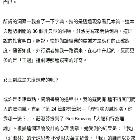
而已。 
所謂的洞察—我查了一下字典，指的是透過現象看見本質。這本
與趨勢相關的 36 個非典型的洞察，莊淑芬寫來明快俐落，道理
說的扎實明白。照說，懷抱閱讀經典的虔誠才是應有的正確態
度。儘管如此，外行讀者如我一路讀來，在心中升起的，反而更
多的是「王冠」追劇時那種窺密的好奇。 
女王到底是怎麼煉成的呢？ 
或許是畫錯重點，閱讀書稿的過程中，我的疑問有 種不得其門而
入的漂泊感，直到了第 24 篇趨勢筆記—「理性腦與感性腦，你
靠哪一邊？」，莊淑芬提到了 Geil Browing「大腦和行為理
論」。根據這個理論設計的心理 測驗，她受測的結果是：「我」
（莊淑芬）的全球思考 不受限與華文背景，「我」的謙虛以對來