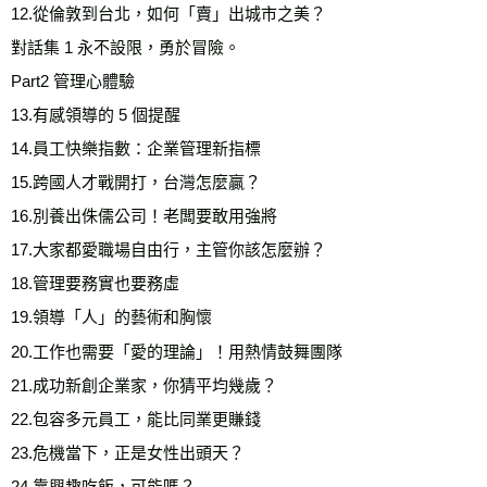
12.從倫敦到台北，如何「賣」出城市之美？ 

對話集 1 永不設限，勇於冒險。

Part2 管理心體驗

13.有感領導的 5 個提醒 

14.員工快樂指數：企業管理新指標 

15.跨國人才戰開打，台灣怎麼贏？ 

16.別養出侏儒公司！老闆要敢用強將 

17.大家都愛職場自由行，主管你該怎麼辦？ 

18.管理要務實也要務虛 

19.領導「人」的藝術和胸懷 

20.工作也需要「愛的理論」！用熱情鼓舞團隊 

21.成功新創企業家，你猜平均幾歲？ 

22.包容多元員工，能比同業更賺錢 

23.危機當下，正是女性出頭天？ 

24.靠興趣吃飯，可能嗎？ 
