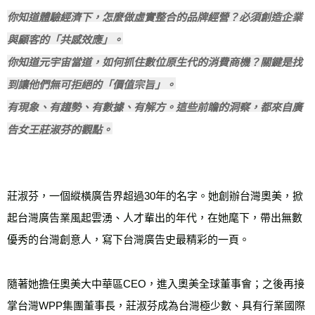
你知道體驗經濟下，怎麼做虛實整合的品牌經營？必須創造企業
與顧客的「共感效應」。

你知道元宇宙當道，如何抓住數位原生代的消費商機？關鍵是找
到讓他們無可拒絕的「價值宗旨」。

有現象、有趨勢、有數據、有解方。這些前瞻的洞察，都來自廣
告女王莊淑芬的觀點。
莊淑芬，一個縱橫廣告界超過30年的名字。她創辦台灣奧美，掀
起台灣廣告業風起雲湧、人才輩出的年代，在她麾下，帶出無數
優秀的台灣創意人，寫下台灣廣告史最精彩的一頁。

隨著她擔任奧美大中華區CEO，進入奧美全球董事會；之後再接
掌台灣WPP集團董事長，莊淑芬成為台灣極少數、具有行業國際