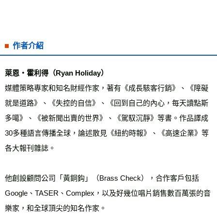
作者介紹
萊恩・霍利得（Ryan Holiday）
媒體策略專家和知名財經作家，著有《成長駭客行銷》、《障礙
就是道路》、《失控的自信》、《回到自己的內心，每天讀點斯
多噶》、《被新聞出賣的世界》、《駕馭沉靜》等書。作品譯成
30多種語言傳播全球，論述散見《紐約時報》、《高速企業》等
各大報刊雜誌。

他創設顧問公司「黃銅鈎」（Brass Check），合作客戶包括
Google、TASER、Complex，以及好幾位唱片銷售數百萬張的音
樂家，和全球頂尖的知名作家。
