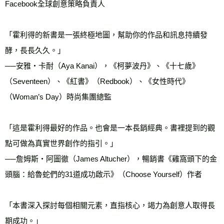
Facebook全球創意策略負責人

「霍利得的新書是一張終極地圖，幫助你的作品和訊息持續發
酵，長長久久。」

──安雅・卡耐（Aya Kanai），《柯夢波丹》、《十七歲》
（Seventeen）、《紅書》（Redbook）、《女性時代》
（Woman’s Day）時尚集團總監

「這是霍利得最好的作品。也會是一本長銷經典。書裡提到的觀
點可做為真實世界創作的指引。」

──詹姆斯・阿圖徹（James Altucher），暢銷書《雞窩頭下的金
頭腦：給魯蛇們的31道成功啟示》（Choose Yourself）作者

「本書深入探討每個相關元素，直指核心，竭力為創意人取得長
期成功。」
