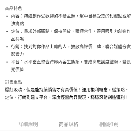
LINE Pay
商品特色
Apple Pay
內容：持續創作受歡迎的不變主題，擊中目標受眾的甜蜜點或解
決痛點
街口支付
定位：尋求外部觀點，保持開放，積極合作，善用吸引力創造作
悠遊付
品共鳴
行銷：找到對你作品上癮的人，擴散高評價口碑，聯合媒體夯實
ATM付款
影響力
平台：水平垂直整合跨界內容生態系，養成高忠誠度鐵粉，變長
運送方式
期價值
全家取貨付款
每筆NT$50，滿NT$499(含以上)免運費
銷售重點
爆紅吸睛，但是能持續銷售才有真價值！運用複利概念，從策略、
付款後全家取貨
定位、行銷到建立平台，深度經營內容變現，穩穩滾動創造獲利！
每筆NT$50，滿NT$499(含以上)免運費
7-11取貨付款
每筆NT$60，滿NT$799(含以上)免運費
詳細說明
商品規格
相關推薦
付款後7-11取貨