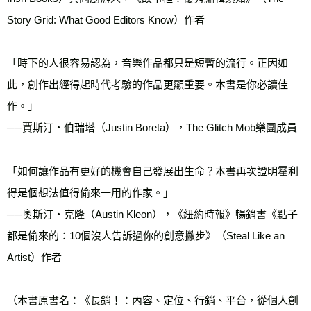
Story Grid: What Good Editors Know）作者

「時下的人很容易認為，音樂作品都只是短暫的流行。正因如
此，創作出經得起時代考驗的作品更顯重要。本書是你必讀佳
作。」

──賈斯汀・伯瑞塔（Justin Boreta），The Glitch Mob樂團成員

「如何讓作品有更好的機會自己發展出生命？本書再次證明霍利
得是個想法值得偷來一用的作家。」

──奧斯汀・克隆（Austin Kleon），《紐約時報》暢銷書《點子
都是偷來的：10個沒人告訴過你的創意撇步》（Steal Like an 
Artist）作者

（本書原書名：《長銷！：內容、定位、行銷、平台，從個人創