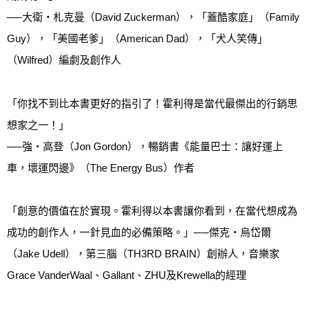
──大衛・札克曼（David Zuckerman），「蓋酷家庭」（Family 
Guy），「美國老爹」（American Dad），「犬人笑傳」
（Wilfred）編劇及創作人

「你找不到比本書更好的指引了！霍利得是當代最傑出的行銷思
想家之一！」

──強・高登（Jon Gordon），暢銷書《能量巴士：讓好運上
車，壞運閃邊》（The Energy Bus）作者

「創意的價值在於實現。霍利得以本書讓你看到，在當代想成為
成功的創作人，一針見血的必備策略。」──傑克・烏岱爾
（Jake Udell），第三腦（TH3RD BRAIN）創辦人，音樂家
Grace VanderWaal、Gallant、ZHU及Krewella的經理
