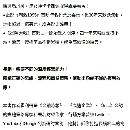
勝過瑪丹娜，連女神卡卡都佩服得說要看齊！

●電影《刺激1995》首映時名列票房毒藥，但30年來默默滾動，
進帳超過一億美元，成為影史經典！

●《星際大戰》首部曲一開始乏人問津，四十年來粉絲支持不
減，續集、授權商品不斷累積，成為高價值的經典。

長銷，需要不同的深度經營能力！

匯聚正確的思維、流程和商業策略，滾動出粉絲不滅的複利效
應！
本書作者霍利得是《金融時報》、《高速企業》、《Inc.》公認
的媒體策略專家和著名財經作家，行銷方案曾被Twitter、
YouTube和Google列為研討案例，他將告訴你打造長銷經典的祕