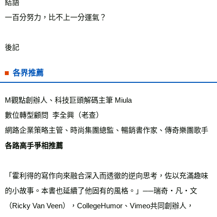
結語　

一百分努力，比不上一分運氣？ 

後記
各界推薦
M觀點創辦人、科技巨頭解碼主筆 Miula

數位轉型顧問  李全興（老查）

各路高手爭相推薦
「霍利得的寫作向來融合深入而透徹的逆向思考，佐以充滿趣味
的小故事。本書也延續了他固有的風格。」──瑞奇・凡・文
（Ricky Van Veen），CollegeHumor、Vimeo共同創辦人，