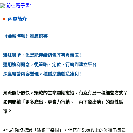
每筆NT$60，滿NT$799(含以上)免運費
宅配
內容簡介
每筆NT$70，滿NT$799(含以上)免運費
離島宅配
《金融時報》推薦選書

每筆NT$200，滿NT$99,999(含以上)免運費
海外叢書運費
查看運費
爆紅吸睛，但是能持續銷售才有真價值！

雜誌海外運費
查看運費
運用複利概念，從策略、定位、行銷到建立平台

深度經營內容變現，穩穩滾動創造獲利！
數位商品海外免運
查看運費
潮流翻新愈快，爆款的生命週期愈短。有沒有另一種經營方式？

如何脫離「更多產出、更賣力行銷、一再下殺出清」的惡性循
環？
●也許你沒聽過「鐵娘子樂團」，但它在Spotify上的累積串流量