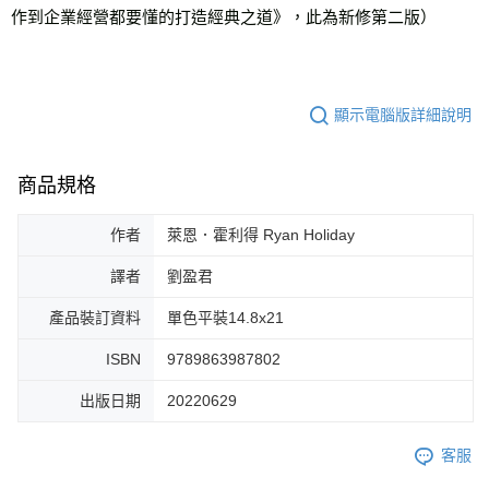
作到企業經營都要懂的打造經典之道》，此為新修第二版）
顯示電腦版詳細說明
商品規格
作者
萊恩．霍利得 Ryan Holiday
譯者
劉盈君
產品裝訂資料
單色平裝14.8x21
ISBN
9789863987802
出版日期
20220629
客服