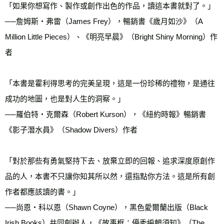
「如果你想寫作、製作或創作出色的作品，讀這本書就對了。」

──詹姆斯・弗雷（James Frey），暢銷書《歲月如沙》（A 
Million Little Pieces）、《明亮早晨》（Bright Shiny Morning）作
者

「本書是霍利得思考的完美呈現，這是一份珍稀的禮物，是通往
成功的地圖，也是對人生的洞察。」

──羅伯特・克爾森（Robert Kurson），《紐約時報》暢銷書
《影子潛水員》（Shadow Divers）作者

「對於那些有勇氣堅持下去、放棄立即的回報、追求深度原創作
品的人，本書不只讓你知其所以然，還指點你方法。這是所有創
作者都應該讀的書。」

──尚恩・科以恩（Shawn Coyne），黑色愛爾蘭出版（Black 
Irish Books）共同創辦人，《故事框：優秀編輯須知》（The 