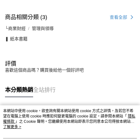
商品相關分類 (3)
查看全部
└商業財經
管理與領導
❚ 紙本書籍
評價
喜歡這個商品嗎？購買後給他一個好評吧
本分類熱銷
全站排行
本網站中使用 cookie，欲查詢有關本網站使用 cookie 方式之詳情，及若您不希
熱門標籤
望在電腦上使用 cookie 時應如何變更電腦的 cookie 設定，請參閱本網站「
隱私
權條款
」之 Cookie 聲明。您繼續使用本網站即表示您同意本公司得按本網站使
用條款之 Cookie 聲明使用 cookie。
了解更多 >