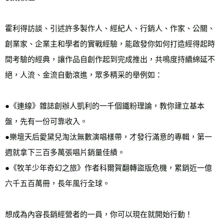
霍利得訪談、引述許多製作人、經紀人、行銷人、作家、公關、
創業家、企業主和學者的實戰經驗，能啟發你如何打造經得起時
間考驗的經典，讓作品自創作起到完成推出，共鳴度持續綿延不
絕，人流、金流自動滾進，眾多精采的舉例如：

●《連線》雜誌創辦人凱利的一千個鐵粉理論，教你建立基本
盤，先有一份可靠收入。

●樂壇天后愛黛兒淘汰無數演唱樣帶，才發行滿意的專輯，第一
週就拿下三百多萬張唱片銷量佳績。

●《牧羊少年奇幻之旅》作者科爾賀翻轉盜版危機，累銷近一億
六千五百萬冊，長年風行全球。

想成為內容長銷經營者的一員，你可以現在就開始行動！