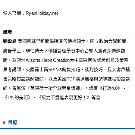
個人官網：RyanHoliday.net
譯者
劉盈君
美國密蘇里新聞學院廣告傳播碩士，國立政治大學新聞／
廣告學士。現任傳天下傳播管理學習中心合夥人兼資深傳媒顧
問，為澳洲Allsorts Habit Creation大中華區首位認證創意及策略
思考講師，英國荷士衛SPIN®銷售技巧、談判技巧，及大客戶銷
售策略授證講師顧問，以及美國PDP溝通風格與領導課程授證講
師。曾獲頒「英國荷士衛全球明星講師」。譯有《行銷4.0》、
《1％的差距》、《壓力下竟能表現更好！》等書。
目錄