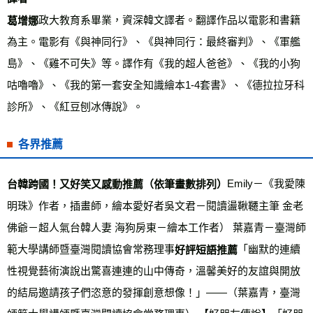
政大教育系畢業，資深韓文譯者。翻譯作品以電影和書籍
葛增娜
為主。電影有《與神同行》、《與神同行：最終審判》、《軍艦
島》、《雞不可失》等。譯作有《我的超人爸爸》、《我的小狗
咕嚕嚕》、《我的第一套安全知識繪本1-4套書》、《德拉拉牙科
診所》、《紅豆刨冰傳說》。  
各界推薦
Emily－《我愛陳
台韓跨國！又好笑又感動推薦（依筆畫數排列）
明珠》作者，插畫師，繪本愛好者吳文君－閱讀盪鞦韆主筆 金老
佛爺－超人氣台韓人妻 海狗房東－繪本工作者） 葉嘉青－臺灣師
範大學講師暨臺灣閱讀協會常務理事
「幽默的連續
好評短語推薦
性視覺藝術演說出驚喜連連的山中傳奇，溫馨美好的友誼與開放
的結局邀請孩子們恣意的發揮創意想像！」——（葉嘉青，臺灣