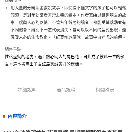
商品特色
Apple Pay
用大量的分鏡圖畫敘說故事，即使看不懂文字的孩子也可以輕鬆
閱讀，是對年幼讀者非常友善的繪本。作者寫給逝世狗朋友的故
街口支付
事，感動人心的友情，不管各年齡層的讀者，都能受其感動並有
悠遊付
不同體會。離別不一定代表消失，愛可以以不同的型式出現，最
溫暖人心的生命教育。「紅豆刨冰傳說」故事中白老虎的前傳。
ATM付款
銷售重點
運送方式
性格差勁的老虎，遇上熱心助人的尾巴花，自此成了彼此一生的摯
全家取貨付款
友。這本書畫出了友誼最真誠美好的模樣。
每筆NT$50，滿NT$499(含以上)免運費
付款後全家取貨
每筆NT$50，滿NT$499(含以上)免運費
詳細說明
商品規格
相關推薦
7-11取貨付款
每筆NT$60，滿NT$799(含以上)免運費
內容簡介
付款後7-11取貨
每筆NT$60，滿NT$799(含以上)免運費