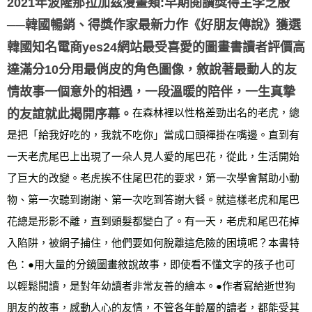
2021年波隆那拉加茲漫畫類:早期閱讀獎得主李芝殷
宅配
──韓國暢銷、得獎作家最新力作《好朋友傳說》獲選
每筆NT$70，滿NT$799(含以上)免運費
韓國知名電商yes24網站最受喜愛的圖畫書讀者評價高
離島宅配
達滿分10分用最俏皮的角色圖像，敘說著最動人的友
每筆NT$200，滿NT$99,999(含以上)免運費
情故事一個意外的相遇，一段溫暖的陪伴，一生真摯
海外叢書運費
查看運費
的友誼就此揭開序幕。
在森林裡以性格差勁出名的老虎，總
雜誌海外運費
查看運費
是把「給我好吃的，我就不吃你」當成口頭禪掛在嘴邊。直到有
數位商品海外免運
查看運費
一天老虎尾巴上出現了一朵人見人愛的尾巴花，從此，生活開始
了巨大的改變。老虎挨不住尾巴花的要求，第一次學會幫助小動
物、第一次聽到謝謝、第一次吃到答謝大餐。就這樣老虎和尾巴
花總是形影不離，直到頭髮都變白了。有一天，老虎和尾巴花掉
入陷阱，被網子捕住，他們要如何脫離這危險的困境呢？本書特
色：●用大量的分鏡圖畫敘說故事，即使看不懂文字的孩子也可
以輕鬆閱讀，是對年幼讀者非常友善的繪本。●作者寫給逝世狗
朋友的故事，感動人心的友情，不管各年齡層的讀者，都能受其