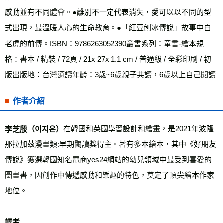
感動並有不同體會。●離別不一定代表消失，愛可以以不同的型
式出現，最溫暖人心的生命教育。●「紅豆刨冰傳說」故事中白
老虎的前傳。ISBN：9786263052390叢書系列：童書-繪本規
格：書本 / 精裝 / 72頁 / 21x 27x 1.1 cm / 普通級 / 全彩印刷 / 初
版出版地：台灣適讀年齡：3歲~6歲親子共讀，6歲以上自己閱讀
作者介紹
在韓國和英國學習設計和繪畫，是2021年波隆
李芝殷（이지은）
那拉加茲漫畫類:早期閱讀獎得主。著有多本繪本，其中《好朋友
傳說》獲選韓國知名電商yes24網站的幼兒領域中最受到喜愛的
圖畫書，因創作中傳遞感動和樂趣的特色，奠定了頂尖繪本作家
地位。
譯者