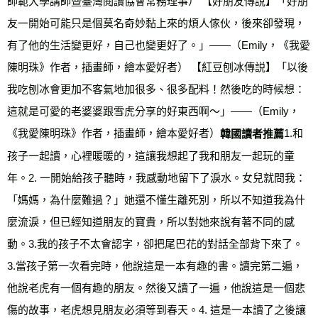
師範大學講師暨臺灣閱讀協會常務理事） 【好朋友傳說】「好朋
友一開始可能只是個莫名奇妙黏上來的煩人傢伙，後來卻發現，
有了他的生活變更好，自己也變更好了。」——（Emily，《我愛
陳明珠》作者，插畫師，繪本愛好者） 【紅豆刨冰傳説】「以後
我吃刨冰會更加不客氣地加很多、很多配料！然後吃的時候想：
這就是可愛的老婆婆跟雪虎分享的好東西啊～」——（Emily，
《我愛陳明珠》作者，插畫師，繪本愛好者）
1.和
韓國讀者推薦
孩子一起讀，心裡暖暖的，這讓我想起了我和朋友一起玩的童
年。2. 一開始給孩子聽時，我感動地留下了淚水。女兒就問我：
「媽媽，為什麼難過？」她還不懂生離死別，所以不知道我為什
麼流淚，但已經知道朋友的寶貴，所以對她來說有著不同的感
動。3.我的孩子不太會認字，卻把尾巴花的對話全部背下來了。 
3.當孩子第一次看完時，他說這是一本有趣的書。讀完第二遍，
他說老虎有一個有趣的朋友。然後又讀了一遍，他說這是一個悲
傷的故事，老虎想見朋友必須等到春天。4. 這是一本讀了之後讓