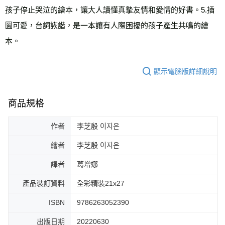
孩子停止哭泣的繪本，讓大人讀懂真摯友情和愛情的好書。5.插
圖可愛，台詞詼諧，是一本讓有人際困擾的孩子產生共鳴的繪
本。
顯示電腦版詳細說明
商品規格
作者
李芝殷 이지은
繪者
李芝殷 이지은
譯者
葛增娜
產品裝訂資料
全彩精裝21x27
ISBN
9786263052390
出版日期
20220630