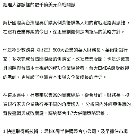
經理人都該懂的數千億美元商戰關鍵
雜誌海外運費
查看運費
數位商品海外免運
查看運費
解析國際與台灣經典併購案例背後鮮為人知的實戰脈絡與思維 ，
在沒有產業界線的今日，深思擘劃如何走向新局的策略方針。
他是極少數躋身《財星》500大企業的華人財務長、華爾街銀行
家；多次完成台灣國際級的併購案，改寫產業版圖；也是少數兼
具國際與台灣本土視野的成功企業經營者、台大EMBA最受歡迎
的老師，更見證了亞洲資本市場與企業成長的歷史。
在這本書中，杜英宗以豐富的實戰經驗，從會計師、財務長、投
資銀行家與企業執行長不同的角度切入， 分析國內外經典併購的
背後邏輯與成敗關鍵，歸納整合出7大併購策略思維：
1 快速取得新技術 ：思科6周半併購整合小公司，及早抓住市場