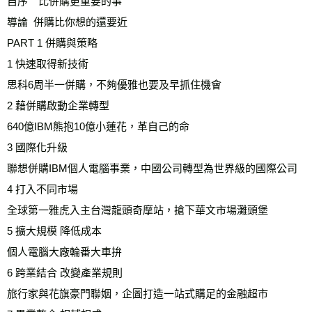
自序　比併購更重要的事
導論  併購比你想的還要近
PART 1 併購與策略 
1 快速取得新技術 
思科6周半一併購，不夠優雅也要及早抓住機會 
2 藉併購啟動企業轉型
640億IBM熊抱10億小蓮花，革自己的命 
3 國際化升級 
聯想併購IBM個人電腦事業，中國公司轉型為世界級的國際公司 
4 打入不同市場 
全球第一雅虎入主台灣龍頭奇摩站，搶下華文市場灘頭堡 
5 擴大規模 降低成本 
個人電腦大廠輪番大車拚
6 跨業結合 改變產業規則 
旅行家與花旗豪門聯姻，企圖打造一站式購足的金融超市