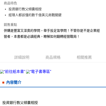
商品特色
街口支付
投資銀行教父傾囊相授
經理人都該懂的數千億美元商戰關鍵
悠遊付
銷售重點
ATM付款
併購是豐富又深奧的學問，舉手投足皆學問！不管你是不是企業經
營者，本書都是必讀經典，瞭解如何翻轉經營戰局！
運送方式
宅配
每筆NT$70，滿NT$799(含以上)免運費
詳細說明
商品規格
相關推薦
數位商品免運
免運費
數位商品離島免運
免運費
內容簡介
離島宅配
每筆NT$200，滿NT$99,999(含以上)免運費
投資銀行教父傾囊相授
海外叢書運費
查看運費