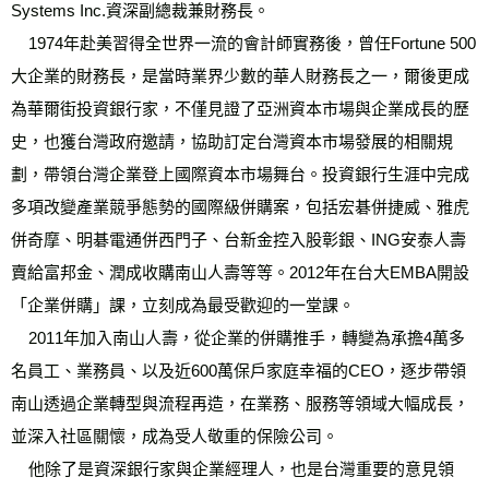
Systems Inc.資深副總裁兼財務長。 
    1974年赴美習得全世界一流的會計師實務後，曾任Fortune 500
大企業的財務長，是當時業界少數的華人財務長之一，爾後更成
為華爾街投資銀行家，不僅見證了亞洲資本市場與企業成長的歷
史，也獲台灣政府邀請，協助訂定台灣資本市場發展的相關規
劃，帶領台灣企業登上國際資本市場舞台。投資銀行生涯中完成
多項改變產業競爭態勢的國際級併購案，包括宏碁併捷威、雅虎
併奇摩、明碁電通併西門子、台新金控入股彰銀、ING安泰人壽
賣給富邦金、潤成收購南山人壽等等。2012年在台大EMBA開設
「企業併購」課，立刻成為最受歡迎的一堂課。
    2011年加入南山人壽，從企業的併購推手，轉變為承擔4萬多
名員工、業務員、以及近600萬保戶家庭幸福的CEO，逐步帶領
南山透過企業轉型與流程再造，在業務、服務等領域大幅成長，
並深入社區關懷，成為受人敬重的保險公司。
    他除了是資深銀行家與企業經理人，也是台灣重要的意見領