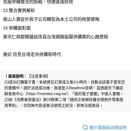
克服併購整合的挑戰，快速達成綜效
13 整合實例解析
南山人壽從外商子公司轉型為本土公司的經營策略
14 併購面對面
黃宗仁與鄒開蓮談改寫台灣網路版圖併購案的心路歷程
後記 欣見台灣走向併購新時代
【注意事項】
(1)成功訂購電子書，系統將在訂單成立後2小時內，自動派送電子書至您
的書櫃中。請於派送成功後，直接登入Readmoo官網，或透過天下雜誌
群會員中心（https://member.cwg.tw/）「我的電子書櫃」中進入書櫃。
(2)依《消費者保護法》第19條第二項『通訊交易解除權合理例外情事適
用準則』，非因無內容或無法使用之狀況，即無法退換貨。
顯示電腦版詳細說明