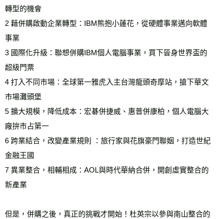
轉型的機會 
2 藉併購啟動企業轉型：IBM熊抱小蓮花，從硬體事業邁向軟體
事業 
3 國際化升級：聯想併購IBM個人電腦事業，買下晉身世界盃的
超級門票 
4 打入不同市場：全球第一雅虎入主台灣龍頭奇摩站，搶下華文
市場灘頭堡 
5 擴大規模，降低成本：宏碁併捷威、惠普併康柏，個人電腦大
廠拚市占第一 
6 跨業結合，改變產業規則 ：旅行家與花旗豪門聯姻，打造世紀
金融王國
7 異業整合，相輔相成：AOL與時代華納合併，開創虛實整合的
新產業 
但是，併購之後，真正的挑戰才開始！杜英宗以參與南山整合的