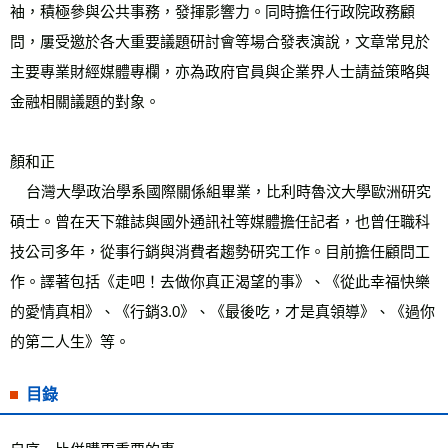
袖，積極參與公共事務，發揮影響力。同時擔任行政院政務顧
問，屢受邀於各大重要議題研討會等場合發表演說，文章常見於
主要專業財經媒體專欄，亦為政府官員與企業界人士請益策略與
金融相關議題的對象。
顏和正
    台灣大學政治學系國際關係組畢業，比利時魯汶大學歐洲研究
碩士。曾在天下雜誌與國外通訊社等媒體擔任記者，也曾任職科
技公司多年，從事行銷與消費者趨勢研究工作。目前擔任顧問工
作。譯著包括《走吧！去做你真正渴望的事》、《從此幸福快樂
的愛情真相》、《行銷3.0》、《最後吃，才是真領導》、《過你
的第二人生》等。
目錄