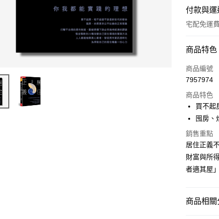
付款與運
宅配免運
付款方式
商品特色
信用卡一
商品編號
7957974
LINE Pay
商品特色
Apple Pay
買不起
囤房、
街口支付
銷售重點
悠遊付
居住正義
財富與所
ATM付款
者適其屋
運送方式
商品相關分
宅配