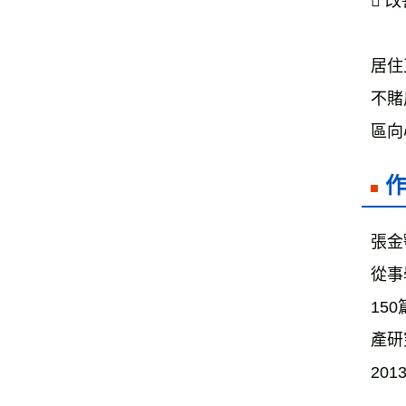
 
居住
不賭
區向
張金
從事
15
產研
20