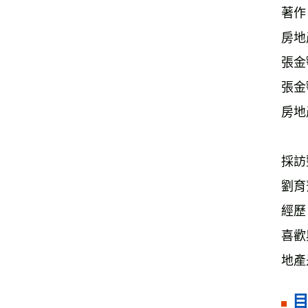
著作
房地
張金
張金
房地
採訪
劉育
經歷
喜歡
地產