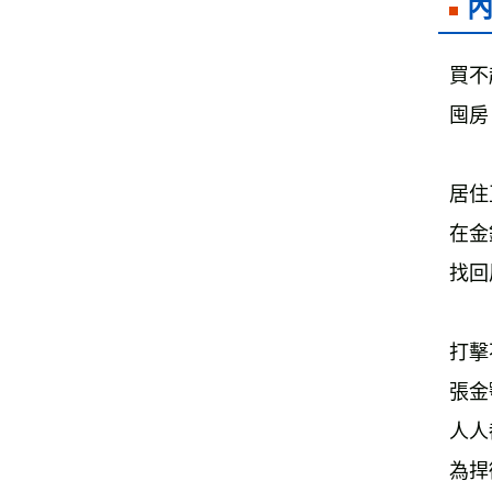
買不
囤房
居住
在金
找回
打擊
張金
人人
為捍