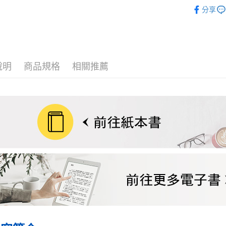
❚ 電子書
每筆NT$7
分享
數位商品
免運費
數位商品
說明
商品規格
相關推薦
免運費
離島宅配
每筆NT$2
海外叢書
雜誌海外
數位商品