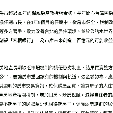
房市超過30年的權威房產教授張金鶚，長年關心台灣囤房
擔任副市長，在1年9個月的任期中，從房市健全、稅制
等多方著手，致力改善台北的居住環境。並於公館水世界
創設「容積銀行」，為市庫未來創造上百億元的可能收益
房地產長期缺乏市場機制的獎優懲劣制度，結果買賣雙方
公平。要讓房市重回該有的機制與軌道，張金鶚認為，應
提供透明的房市交易資訊，確保購屋品質，讓買房子的人住
改革房地產相關稅制，增加囤房、炒房稅賦，減輕自住者
讓買不起房子的民眾至少也租得起房子，保障弱勢族群的居