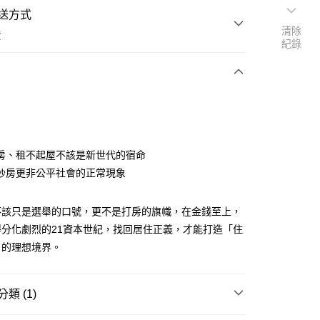
送方式
清除
費
紀錄
次付款
房、租不起屋不該是新世代的宿命
炒房更非公平社會的正常現象
不該只是選舉的口號，更不是打房的旗幟，在金錢至上，
得分化劇烈的21資本世紀，找回居住正義，才能打造「住
」的理想境界。
類 (1)