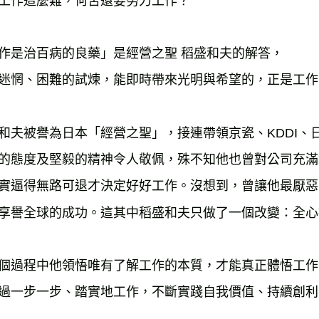
作是治百病的良藥」是經營之聖 稻盛和夫的解答，

和夫被譽為日本「經營之聖」，接連帶領京瓷、KDDI、
的態度及堅毅的精神令人敬佩，殊不知他也曾對公司充滿
實逼得無路可退才決定好好工作。沒想到，曾讓他最厭惡
個過程中他領悟唯有了解工作的本質，才能真正體悟工作