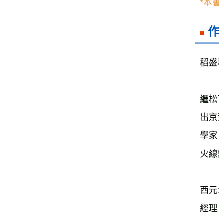
*本
稻盛和
繼松
出京
學家
火線
西元
經理