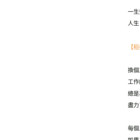
一生
人生
【稻
換個
工作
總是
每個