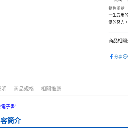
ATM付款
銷售重點
一生受用
健的努力
運送方式
全家取貨
商品相關分
每筆NT$5
付款後全
└商業財經
分享
每筆NT$5
❚ 紙本書
7-11取貨
最新出版
每筆NT$6
說明
商品規格
相關推薦
付款後7-1
每筆NT$6
宅配
每筆NT$7
內容簡介
離島宅配