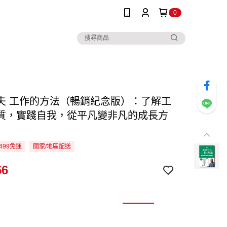
0
夫 工作的方法（暢銷紀念版）：了解工
質，實踐自我，從平凡變非凡的成長方
499免運
國家/地區配送
56