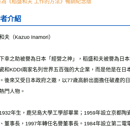
書為《稻盛和夫 工作的方法》暢銷紀念版
作者介紹
夫（Kazuo Inamori）

下幸之助被譽為日本「經營之神」，稻盛和夫被譽為日本
瓷和KDDI兩家名列世界五百強的大企業，而是他是在日
。後來又受日本政府之邀，以77歲高齡出面擔任破產的
熱門人物。

1932年生，鹿兒島大學工學部畢業；1959年設立京都
、董事長，1997年轉任名譽董事長。1984年設立第二電電