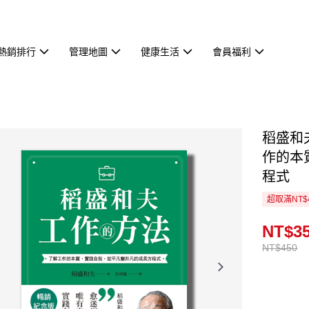
熱銷排行
管理地圖
健康生活
會員福利
稻盛和
作的本
程式
超取滿NT$
NT$3
NT$450