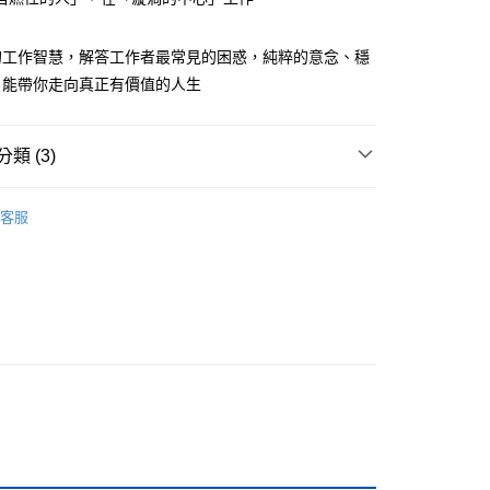
的工作智慧，解答工作者最常見的困惑，純粹的意念、穩
，能帶你走向真正有價值的人生
付款
類 (3)
0，滿NT$499(含以上)免運費
家取貨
職場工作術
客服
0，滿NT$499(含以上)免運費
籍
付款
0，滿NT$799(含以上)免運費
1取貨
0，滿NT$799(含以上)免運費
0，滿NT$799(含以上)免運費