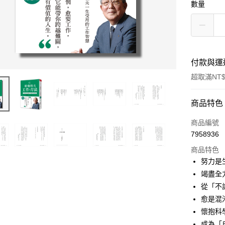
數量
付款與運
超取滿NT$
付款方式
商品特色
信用卡一
商品編號
7958936
超商取貨
商品特色
LINE Pay
努力是
竭盡全
Apple Pay
從「不
街口支付
愈是混
懷抱科
悠遊付
成為「