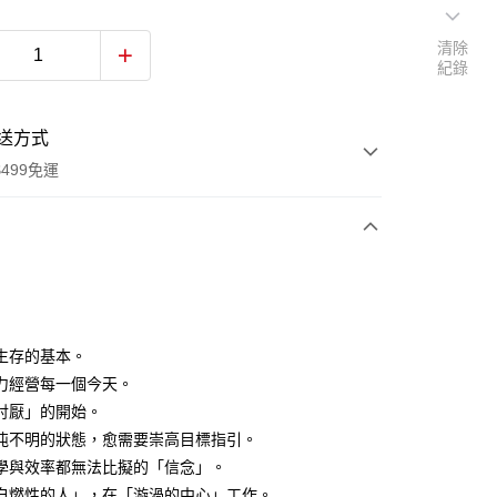
清除
紀錄
送方式
499免運
次付款
付款
生存的基本。
力經營每一個今天。
討厭」的開始。
沌不明的狀態，愈需要崇高目標指引。
學與效率都無法比擬的「信念」。
自燃性的人」，在「漩渦的中心」工作。