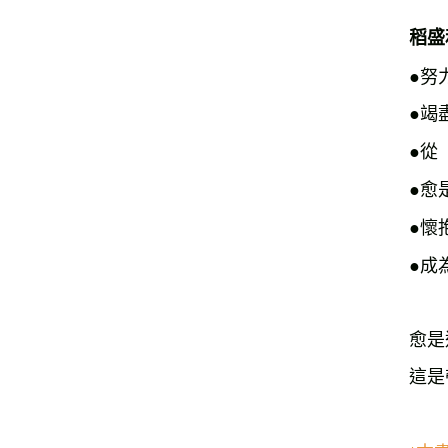
稻盛
●努
●竭
●從
●愈
●懷
愈是