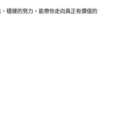
00，滿NT$99,999(含以上)免運費
念、穩健的努力，能帶你走向真正有價值的
運費
查看運費
運費
查看運費
海外免運
查看運費