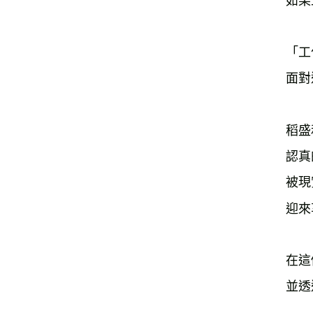
「工
稻盛
認真
被現
在這