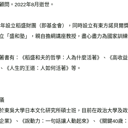
顧問。2022年8月逝世。

84年設立稻盛財團（即基金會），同時設立有東方諾貝爾
立「盛和塾」，親自擔綱講座教授，盡心盡力為國家訓練
著書有：《稻盛和夫的哲學：人為什麼活著》、《高收益
、《人生的王道：人如何活著》等。
儀

於東吳大學日本文化研究所碩士班，目前在政治大學及政
企業》、《說動力：一句話讓人動起來》、《關鍵40歲：