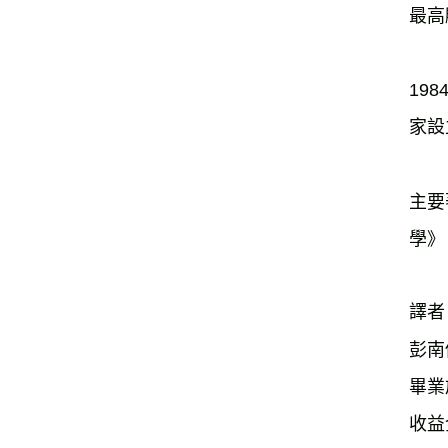
最高
19
家設
主要
學》
譯者

​​彭南
畢業
收益