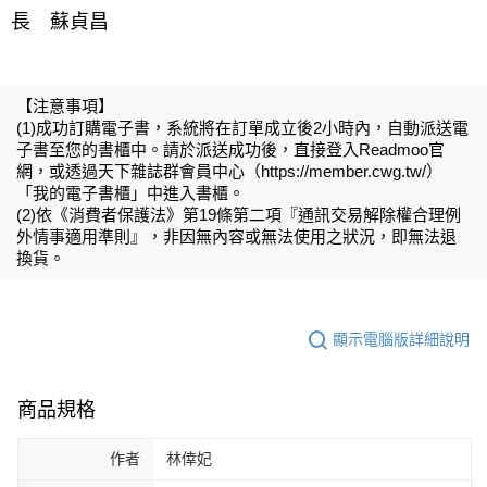
長　蘇貞昌
【注意事項】
(1)成功訂購電子書，系統將在訂單成立後2小時內，自動派送電
子書至您的書櫃中。請於派送成功後，直接登入Readmoo官
網，或透過天下雜誌群會員中心（https://member.cwg.tw/）
「我的電子書櫃」中進入書櫃。
(2)依《消費者保護法》第19條第二項『通訊交易解除權合理例
外情事適用準則』，非因無內容或無法使用之狀況，即無法退
換貨。
顯示電腦版詳細說明
商品規格
作者
林倖妃