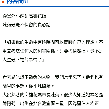
內容簡介
雜誌海外運費
查看運費
數位商品海外免運
查看運費
從黨外小妹到高雄花媽
陳菊最毫不保留的真心話
「如果你的生命中有段時間可以實踐自己的理想，不
用去考慮任何人的利害關係，只要盡情發揮，豈不是
人生最幸福的事情？」
看著聚光燈下熟悉的人物，我們常常忘了，他們也有
簡單的夢想，從平凡開始。
大家熟悉的高雄花媽市長陳菊，很少人知道她本名是
陳阿菊，出生在北台灣宜蘭三星，因為堅信人權正