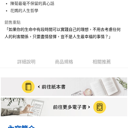
街口支付
陳菊最毫不保留的真心話
花媽的人生哲學
悠遊付
銷售重點
ATM付款
「如果你的生命中有段時間可以實踐自己的理想，不用去考慮任何
人的利害關係，只要盡情發揮，豈不是人生最幸福的事情？」
運送方式
宅配
每筆NT$70，滿NT$799(含以上)免運費
詳細說明
商品規格
相關推薦
數位商品免運
免運費
數位商品離島免運
免運費
離島宅配
每筆NT$200，滿NT$99,999(含以上)免運費
海外叢書運費
查看運費