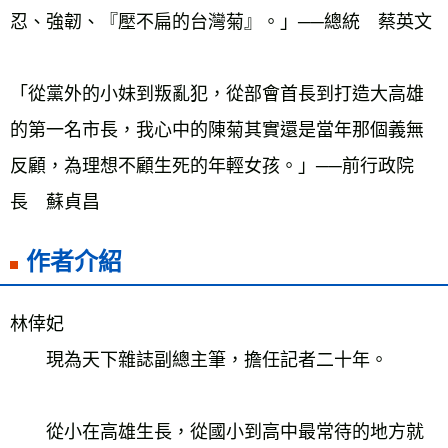
忍、強韌、『壓不扁的台灣菊』。」──總統　蔡英文
「從黨外的小妹到叛亂犯，從部會首長到打造大高雄
的第一名市長，我心中的陳菊其實還是當年那個義無
反顧，為理想不顧生死的年輕女孩。」──前行政院
長　蘇貞昌
作者介紹
林倖妃
　　現為天下雜誌副總主筆，擔任記者二十年。
　　從小在高雄生長，從國小到高中最常待的地方就