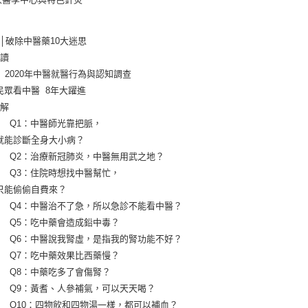
破除中醫藥10大迷思        
解讀
      2020年中醫就醫行為與認知調查
       民眾看中醫  8年大躍進
破解
       Q1：中醫師光靠把脈，
       就能診斷全身大小病？        
       Q2：治療新冠肺炎，中醫無用武之地？        
       Q3：住院時想找中醫幫忙，
       只能偷偷自費來？                
        Q4：中醫治不了急，所以急診不能看中醫？
      Q5：吃中藥會造成鉛中毒？                
        Q6：中醫說我腎虛，是指我的腎功能不好？
      Q7：吃中藥效果比西藥慢？                
      Q8：中藥吃多了會傷腎？                
       Q9：黃耆、人參補氣，可以天天喝？
       Q10：四物飲和四物湯一樣，都可以補血？