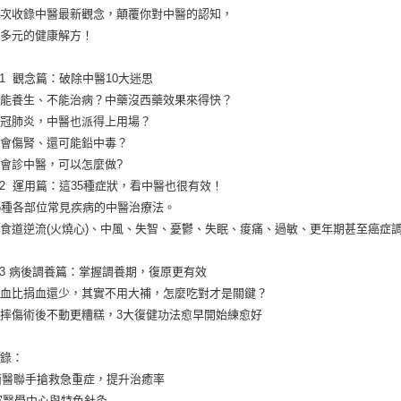
一次收錄中醫最新觀念，顛覆你對中醫的認知，
更多元的健康解方！
T 1  觀念篇：破除中醫10大迷思 
只能養生、不能治病？中藥沒西藥效果來得快？
新冠肺炎，中醫也派得上用場？
藥會傷腎、還可能鉛中毒？
會診中醫，可以怎麼做?
T 2  運用篇：這35種症狀，看中醫也很有效！
5種各部位常見疾病的中醫治療法。
食道逆流(火燒心)、中風、失智、憂鬱、失眠、痠痛、過敏、更年期甚至癌症
T 3 病後調養篇：掌握調養期，復原更有效
失血比捐血還少，其實不用大補，怎麼吃對才是關鍵？
摔傷術後不動更糟糕，3大復健功法愈早開始練愈好
附錄：
中西醫聯手搶救急重症，提升治癒率
14家醫學中心與特色針灸