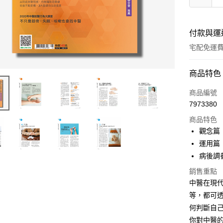
付款與運
宅配免運
付款方式
商品特色
信用卡一
商品編號
7973380
LINE Pay
商品特色
Apple Pay
觀念篇
運用篇
街口支付
病後調
悠遊付
銷售重點
中醫在現代
ATM付款
等，都可
何判斷自
運送方式
你對中醫