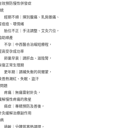
        有效預防慢性併發症
系統
       經期不順｜揮別腹痛、乳房脹痛、
       冒痘痘、壞情緒
       胎位不正｜手法調整、艾灸穴位，
       協助順產
       不孕｜中西醫合治縮短療程，
       提高受孕成功率
       卵巢早衰｜調肝血、滋陰腎，
       恢復正常生理期
       更年期｜調補失衡的荷爾蒙，
        改善熱潮紅、失眠、盜汗
性問題
       疼痛｜無痛雷射針灸，
        緩解慢性疼痛的救星
       癌症｜專精預防及善後，
        針灸緩解治療副作用
疾病
       過敏｜分體質寒熱調理，