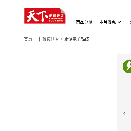
商品分類
本月優惠
首頁
❚ 雜誌刊物
康健電子雜誌