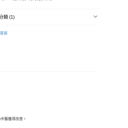
免運
類 (1)
離島免運
物
康健電子雜誌
客服
海外免運
查看運費
過中醫獲得改善。