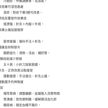
       汗皰疹｜中藥調脾胃、祛濕氣，
       飲用兼可浸泡患處
       濕疹｜對症下藥3週可改善，
        終結反覆發作效果佳
       燒燙傷｜針灸＋內服＋外用，
       涼膚止痛加速復原
       筋骨痠痛｜傷科手法＋針灸，
       減痛並抑制發炎
       關節退化｜清熱、活血、補肝腎，
       3階段助減少勞損
       五十肩｜小針刀放鬆筋膜，
        針灸、正骨改善沾黏復發
       運動傷害｜手法復位、針灸止痛，
       運動選手的神救援
器官
        慢性腎病｜調整臟腑，延緩進入洗腎時間
        胃潰瘍｜急性期制酸，緩解期活血化瘀
       糖尿病｜穩定血糖不飆升，