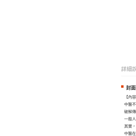
詳細
封面
【內
中醫
破解
一般
其實，
中醫