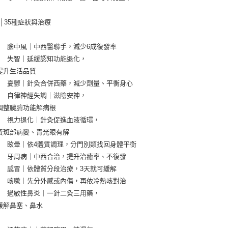
│35種症狀與治療
部
       腦中風｜中西醫聯手，減少6成復發率
       失智｜延緩認知功能退化，
       提升生活品質        
        憂鬱｜針灸合併西藥，減少劑量、平衡身心
       自律神經失調｜滋陰安神，
        調整臟腑功能解病根
       視力退化｜針灸促進血液循環，
        黃斑部病變、青光眼有解
        眩暈｜依4體質調理，分門別類找回身體平衡
        牙周病｜中西合治，提升治癒率、不復發
       感冒｜依體質分段治療，3天就可緩解
        咳嗽｜先分外感或內傷，再依冷熱咳對治
       過敏性鼻炎｜一針二灸三用藥，
       緩解鼻塞、鼻水