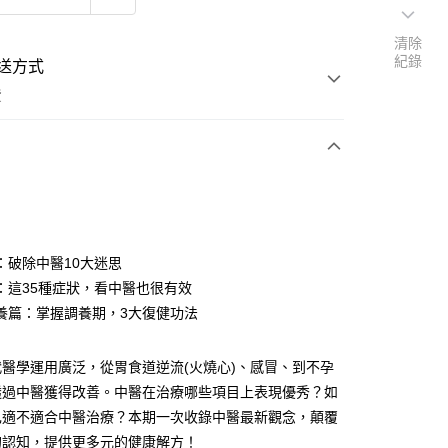
清除
紀錄
送方式
費
次付款
：破除中醫10大迷思
：這35種症狀，看中醫也很有效
養篇：掌握調養期，3大復健功法
醫學運用廣泛，從胃食道逆流(火燒心)、感冒、到不孕
透過中醫獲得改善。中醫在治療哪些項目上表現優秀？如
己適不適合中醫治療？本期一次收錄中醫最新觀念，顛覆
的認知，提供更多元的健康解方！