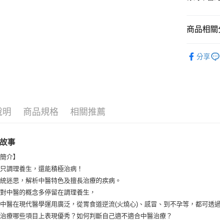
數位商品
免運費
商品相關分
數位商品
❚ 雜誌刊
免運費
分享
數位商品
說明
商品規格
相關推薦
故事
容簡介】
不只調理養生，還能積極治病！
傳統迷思，解析中醫特色及擅長治療的疾病。
人對中醫的概念多停留在調理養生，
中醫在現代醫學運用廣泛，從胃食道逆流(火燒心)、感冒、到不孕等，都可透
在治療哪些項目上表現優秀？如何判斷自己適不適合中醫治療？