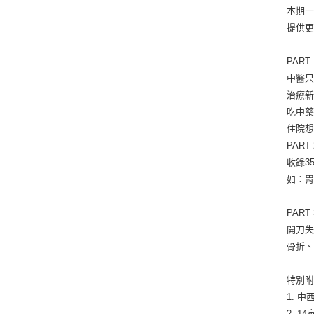
本期
提供
PAR
中醫
治療
吃中
住院想
PAR
收錄3
如：胃
PAR
開刀
骨折、
特別
1. 
2. 