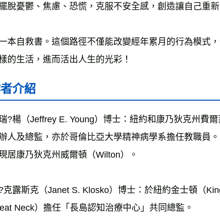
擺脫憂鬱、焦慮、恐慌，克服不安全感，創造讓自己重新
一本自救書。這個路徑不僅能改變經年累月的行為模式，
樣的生活，進而活出人生的光彩！
作者介紹
?楊（Jeffrey E. Young）博士：紐約和康乃狄克州費爾菲爾
辦人及總監，亦於哥倫比亞大學精神病學系擔任教職員。
現居康乃狄克州威爾頓（Wilton）。
?克露斯克（Janet S. Klosko）博士：於紐約金士頓（K
reat Neck）擔任「長島認知治療中心」共同總監。