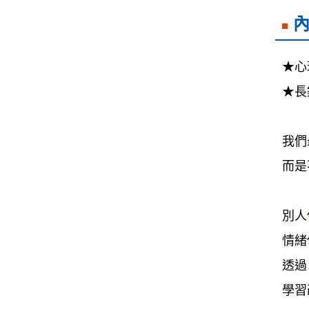
★心
★長
我們
而是
別人
情緒
透過
學習