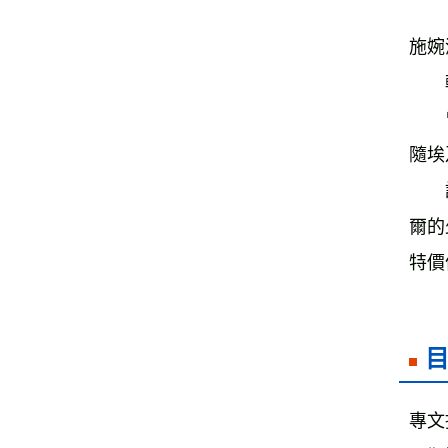
施婉
　　
　　
隨埃
　　
爾的
特價
專文