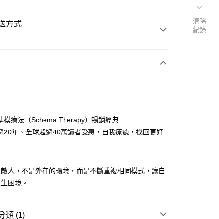
清除
送方式
紀錄
費
次付款
模療法（Schema Therapy）暢銷經典
過20年、全球超過40萬讀者受惠，自我療癒，找回更好
的敵人，不是外在的環境，而是不斷重複相同模式，讓自
人生困境。
類 (1)