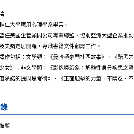
清
輔仁大學應用心理學系畢業。
曾任美國企管顧問公司專案總監，協助亞洲大型企業推動
及夫婿定居開羅，專職書籍文件翻譯工作。
譯作包括：文學類：《曼哈頓豪門社區故事》、《黯黑之
少女》；非文學類：《影像與幻象：解離性身分疾患之藝
值承諾的提問思考術》、《正面迎擊的力量：不隱忍、不
目錄
推薦