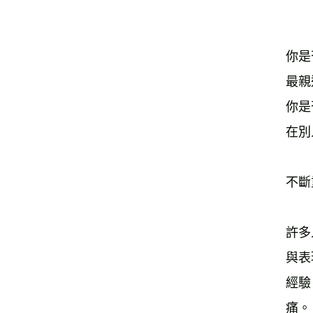
你是
最親
你是
在別
不斷
許多
與表
經驗
痛。