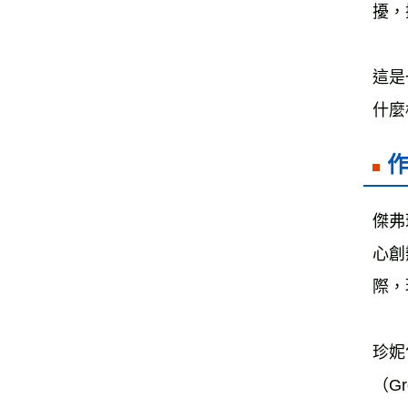
擾，
這是
什麼
傑弗瑞
心創
際，
珍妮
（G