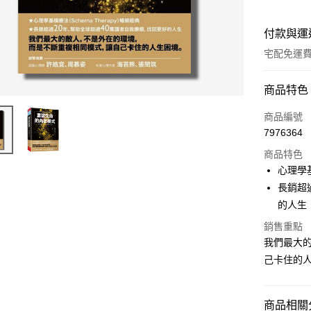
付款與運
宅配免運
付款方式
商品特色
信用卡一
商品編號
7976364
LINE Pay
商品特色
Apple Pay
心理學基
長銷超
街口支付
的人生
悠遊付
銷售重點
我們最大
ATM付款
己卡住的
運送方式
商品相關分