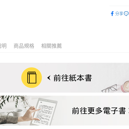
宅配
❚ 電子書
每筆NT$7
分享
數位商品
免運費
數位商品
說明
商品規格
相關推薦
免運費
離島宅配
每筆NT$2
海外叢書
雜誌海外
數位商品