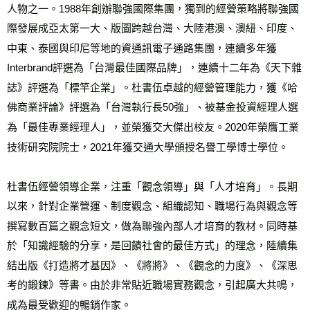
人物之一。1988年創辦聯強國際集團，獨到的經營策略將聯強國
際發展成亞太第一大、版圖跨越台灣、大陸港澳、澳紐、印度、
中東、泰國與印尼等地的資通訊電子通路集團，連續多年獲
Interbrand評選為「台灣最佳國際品牌」，連續十二年為《天下雜
誌》評選為「標竿企業」。杜書伍卓越的經營管理能力，獲《哈
佛商業評論》評選為「台灣執行長50強」、被基金投資經理人選
為「最佳專業經理人」，並榮獲交大傑出校友。2020年榮膺工業
技術研究院院士，2021年獲交通大學頒授名譽工學博士學位。

杜書伍經營領導企業，注重「觀念領導」與「人才培育」。長期
以來，針對企業營運、制度觀念、組織認知、職場行為與觀念等
撰寫數百篇之觀念短文，做為聯強內部人才培育的教材。同時基
於「知識經驗的分享，是回饋社會的最佳方式」的理念，陸續集
結出版《打造將才基因》、《將將》、《觀念的力度》、《深思
考的鍛鍊》等書。由於非常貼近職場實務觀念，引起廣大共鳴，
成為最受歡迎的暢銷作家。