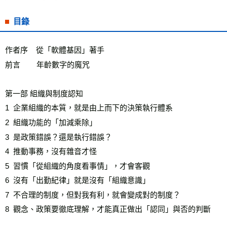
目錄
作者序    從「軟體基因」著手

前言        年齡數字的魔咒 

第一部 組織與制度認知  

1  企業組織的本質，就是由上而下的決策執行體系 

2  組織功能的「加減乘除」 

3  是政策錯誤？還是執行錯誤？ 

4  推動事務，沒有雜音才怪 

5  習慣「從組織的角度看事情」，才會客觀

6  沒有「出勤紀律」就是沒有「組織意識」

7  不合理的制度，但對我有利，就會變成對的制度？  

8  觀念、政策要徹底理解，才能真正做出「認同」與否的判斷  
