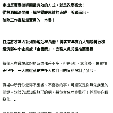
每筆NT$60，滿NT$799(含以上)免運費
走出反覆受挫迴圈最有效的方式，就是改變觀念！

宅配
從根源解決問題，解開錯誤思維的束縛，脫穎而出。

每筆NT$70，滿NT$799(含以上)免運費
離島宅配
每筆NT$200，滿NT$99,999(含以上)免運費
打造將才基因系列暢銷近35萬冊！博客來年度百大暢銷排行榜

海外叢書運費
查看運費
經濟部中小企業處「金書獎」、公務人員閱讀推薦書籍
雜誌海外運費
查看運費
數位商品海外免運
查看運費
每個人在職場起跑的時間都差不多，但是5年、10年後，位置卻
差很多，一大關鍵就是許多人被自己的盲點限制了發展。

職場中所有你覺得不應該、不喜歡的事，可能就是你無法前進的
關鍵。錯誤的認知像無形的網，將你套住寸步難行！甚至導向邊
緣化……
