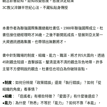
觀念影響認知，認知改變態度，態度決定結果

3C教父淬鍊半世紀心法，不藏私貼身傳授   

本書作者為聯強國際集團總裁杜書伍。1988年聯強國際成立，杜
書伍接任總經理時才36歲，之後不斷開拓成長，發展到亞太第一
大資通訊通路集團，也帶領出無數將才。

書中針對職場的制度、組織、能力、職涯、將才共5大面向，透過
45則觀念短語，直擊誤區，釐清混淆不清的觀念灰色地帶，許多
主管不方便明說的觀念，杜書伍也坦白為你破除盲點。

●制度
：如何分辨是「政策錯誤」還是「執行錯誤」？如何「從
●組織
●能力
：為什麼「熟悉」不等於「能力」？如何不靠「本能」，