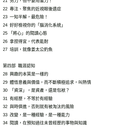
21  努力，但不要用蠻力！   

22  專注、聚焦的近視眼後遺症   

23  一知半解，最危險！ 

24  好好檢視你的「腦消化系統」

25 「將心」的閱讀心態

26  拿捏得宜，代表能耐 

27  培訓，就像姜太公釣魚   

第四部  職涯認知

28  興趣的本質是一樣的

29  體悟意義與價值，而不斷積極追求，叫熱情

30  「資深」，是資產，還是包袱？

31  有經歷，不等於有經驗

32  與時俱進，否則就有被淘汰的風險 

33  改變，是一種經驗，是一種能力

34  閱讀，在預知過往未曾經歷的事物與知識   
