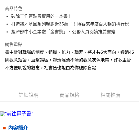
LINE Pay
商品特色
Apple Pay
破除工作盲點最實用的一本書！
打造將才基因系列暢銷近35萬冊！博客來年度百大暢銷排行榜
街口支付
經濟部中小企業處「金書獎」、公務人員閱讀推薦書籍
悠遊付
銷售重點
ATM付款
書中針對職場的制度、組織、能力、職涯、將才共5大面向，透過45
則觀念短語，直擊誤區，釐清混淆不清的觀念灰色地帶，許多主管
運送方式
不方便明說的觀念，杜書伍也坦白為你破除盲點。
全家取貨付款
每筆NT$50，滿NT$499(含以上)免運費
付款後全家取貨
詳細說明
商品規格
相關推薦
每筆NT$50，滿NT$499(含以上)免運費
7-11取貨付款
每筆NT$60，滿NT$799(含以上)免運費
內容簡介
付款後7-11取貨