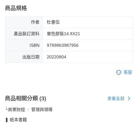
商品規格
作者
杜書伍
產品裝訂資料
單色膠裝14.8X21
ISBN
9789863987956
出版日期
20220804
客服
商品相關分類 (3)
查看全部
└商業財經
管理與領導
❚ 紙本書籍