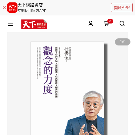
天下網路書店
開啟APP
立刻使用官方APP
0
1
/
9