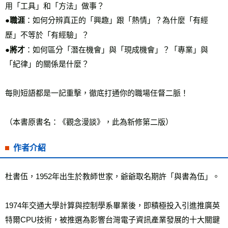
●職涯
：如何分辨真正的「興趣」跟「熱情」？為什麼「有經
●將才
：如何區分「潛在機會」與「現成機會」？「專業」與
「紀律」的關係是什麼？

每則短語都是一記重擊，徹底打通你的職場任督二脈！

（本書原書名：《觀念漫談》，此為新修第二版）
作者介紹
杜書伍，1952年出生於教師世家，爺爺取名期許「與書為伍」。

1974年交通大學計算與控制學系畢業後，即積極投入引進推廣英
特爾CPU技術，被推選為影響台灣電子資訊產業發展的十大關鍵