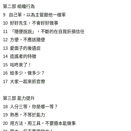
第二部 組織行為

9   自己笨，以為主管跟他一樣笨

10  好好先生，不會好好做事

11  「隨便說說」，不斷的在自我折損信任  

12  方便，不應該隨便   

13  愛面子的後遺症 

14  造謠者的特徵   

15  咕咚來了！

16  給多少，做多少？   

17  大家一起來抓官僚   

第三部 能力提升

18  人分三等，你是哪一等？ 

19  熟悉，不等於能力   

20  用方法，用工具，不要隨本能做事 
