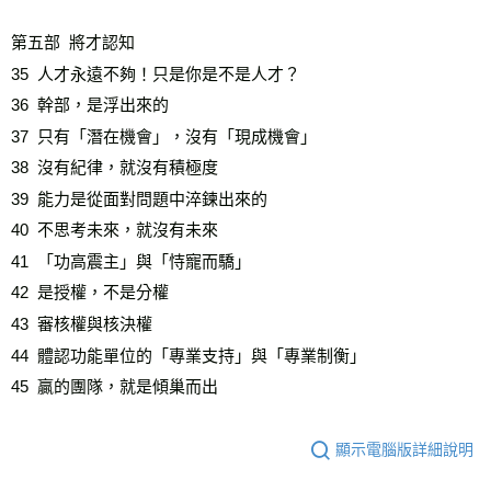
第五部  將才認知

35  人才永遠不夠！只是你是不是人才？

36  幹部，是浮出來的  

37  只有「潛在機會」，沒有「現成機會」

38  沒有紀律，就沒有積極度    

39  能力是從面對問題中淬鍊出來的  

40  不思考未來，就沒有未來

41  「功高震主」與「恃寵而驕」

42  是授權，不是分權

43  審核權與核決權

44  體認功能單位的「專業支持」與「專業制衡」

45  贏的團隊，就是傾巢而出
顯示電腦版詳細說明