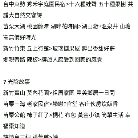
台中東勢 秀禾宇庭園民宿>十六種蛙聲 五十種果樹 共
譜大自然交響詩
苗栗大湖 桃園龍潭 湖畔花時間>湖山瀲?溫泉井 山塘
窩無價好時光
新竹竹東 丘上行館>玻璃糖果屋 孵出香甜好夢
鄉親帶路 陳板>讓旅人感受到回家的感覺
? 光陰故事
新竹寶山 莫內花園>祖厝家園 豐美鄉居一日閒
苗栗三灣 老家民宿>戀戀?官堂 客庄伙房炊飯香
苗栗公館 柿子紅了>桐花 布包 黃金小鎮 簡單生活 幸
福棗知道
詩情台三線 張芳慈>轉