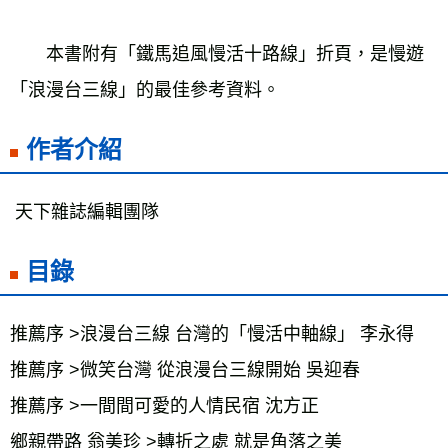
　　本書附有「鐵馬追風慢活十路線」折頁，是慢遊
「浪漫台三線」的最佳參考資料。
作者介紹
 天下雜誌編輯團隊
目錄
推薦序 >浪漫台三線 台灣的「慢活中軸線」 李永得
推薦序 >微笑台灣 從浪漫台三線開始 吳迎春
推薦序 >一間間可愛的人情民宿 沈方正
鄉親帶路 翁美珍 >轉折之處 就是角落之美