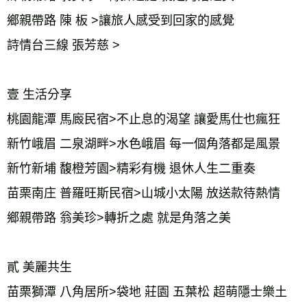
鄉親帶路 陳 板 >讓旅人感受到回家的感覺
詩情台三線 張芳慈 >
壹 生活分享
桃園龍潭 馬廄民宿>不止息的渴望 讓愛馬仕也瘋狂
新竹峨眉 二泉湖畔>水色峨眉 每一個角落都是風景
新竹新埔 馥橙芳園>精彩有機 退休人生二重奏
苗栗南庄 普羅旺斯民宿>山城小太陽 放送款待熱情
鄉親帶路 翁美珍>轉折之處 就是角落之美
貳 美麗共生
苗栗獅潭 八角居所>袋地 莊園 五葉松 超萌隱士樂土