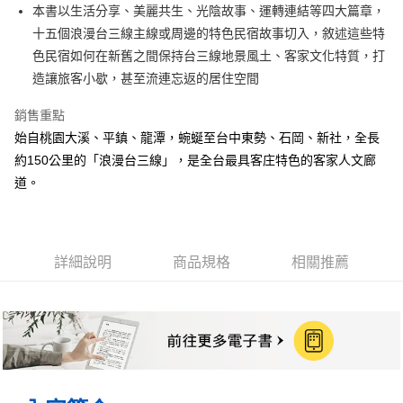
街口支付
本書以生活分享、美麗共生、光陰故事、運轉連結等四大篇章，
十五個浪漫台三線主線或周邊的特色民宿故事切入，敘述這些特
悠遊付
色民宿如何在新舊之間保持台三線地景風土、客家文化特質，打
ATM付款
造讓旅客小歇，甚至流連忘返的居住空間
銷售重點
運送方式
始自桃園大溪、平鎮、龍潭，蜿蜒至台中東勢、石岡、新社，全長
宅配
約150公里的「浪漫台三線」，是全台最具客庄特色的客家人文廊
每筆NT$70，滿NT$799(含以上)免運費
道。
數位商品免運
免運費
數位商品離島免運
詳細說明
商品規格
相關推薦
免運費
離島宅配
每筆NT$200，滿NT$99,999(含以上)免運費
海外叢書運費
查看運費