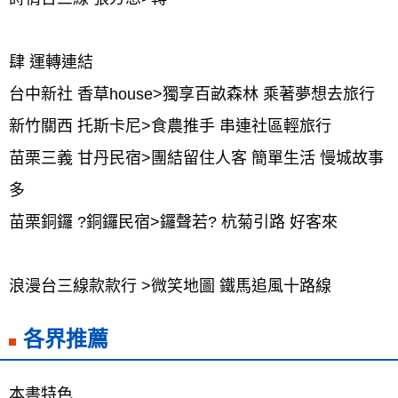
肆 運轉連結
台中新社 香草house>獨享百畝森林 乘著夢想去旅行
新竹關西 托斯卡尼>食農推手 串連社區輕旅行
苗栗三義 甘丹民宿>團結留住人客 簡單生活 慢城故事
多
苗栗銅鑼 ?銅鑼民宿>鑼聲若? 杭菊引路 好客來
浪漫台三線款款行 >微笑地圖 鐵馬追風十路線
各界推薦
本書特色