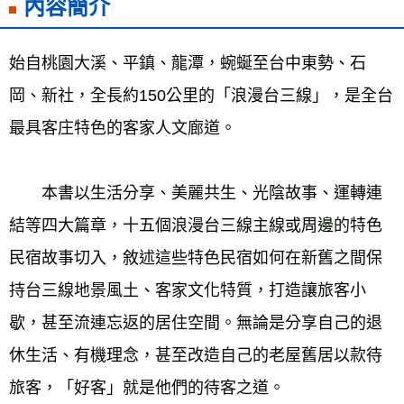
內容簡介
雜誌海外運費
查看運費
數位商品海外免運
查看運費
始自桃園大溪、平鎮、龍潭，蜿蜒至台中東勢、石
岡、新社，全長約150公里的「浪漫台三線」，是全台
最具客庄特色的客家人文廊道。
　　本書以生活分享、美麗共生、光陰故事、運轉連
結等四大篇章，十五個浪漫台三線主線或周邊的特色
民宿故事切入，敘述這些特色民宿如何在新舊之間保
持台三線地景風土、客家文化特質，打造讓旅客小
歇，甚至流連忘返的居住空間。無論是分享自己的退
休生活、有機理念，甚至改造自己的老屋舊居以款待
旅客，「好客」就是他們的待客之道。