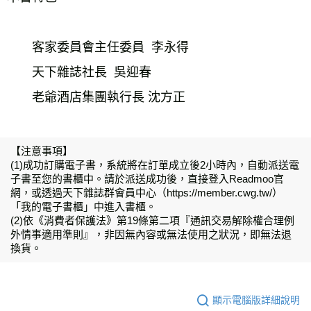
　　客家委員會主任委員  李永得
　　天下雜誌社長  吳迎春
　　老爺酒店集團執行長 沈方正
【注意事項】
(1)成功訂購電子書，系統將在訂單成立後2小時內，自動派送電
子書至您的書櫃中。請於派送成功後，直接登入Readmoo官
網，或透過天下雜誌群會員中心（https://member.cwg.tw/）
「我的電子書櫃」中進入書櫃。
(2)依《消費者保護法》第19條第二項『通訊交易解除權合理例
外情事適用準則』，非因無內容或無法使用之狀況，即無法退
換貨。
顯示電腦版詳細說明