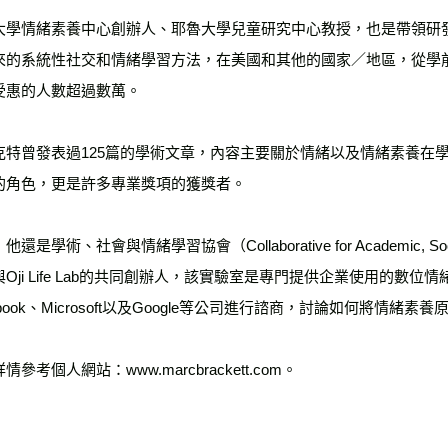
大學情緒素養中心創辦人、耶魯大學兒童研究中心教授，也是帶領研發R
來的系統性社交和情緒學習方法，在美國和其他的國家／地區，從學前班
受惠的人數超過數萬。

克特曾發表過125篇的學術文章，內容主要關於情緒以及情緒素養在
的角色，更是許多專業獎項的獲獎者。

還是學術、社會與情緒學習協會（Collaborative for Academic, Social
與Oji Life Lab的共同創辦人，該實驗室是專門提供企業使用的
ebook、Microsoft以及Google等公司進行諮商，討論如何將情