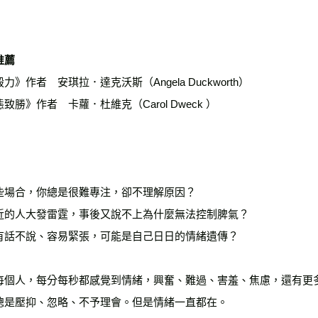
每筆NT$2
海外叢書
推薦
雜誌海外
力》作者　安琪拉．達克沃斯（Angela Duckworth）

數位商品
致勝》作者　卡蘿．杜維克（Carol Dweck ）

些場合，你總是很難專注，卻不理解原因？

近的人大發雷霆，事後又說不上為什麼無法控制脾氣？

有話不說、容易緊張，可能是自己日日的情緒遺傳？

每個人，每分每秒都感覺到情緒，興奮、難過、害羞、焦慮，還有更
總是壓抑、忽略、不予理會。但是情緒一直都在。
