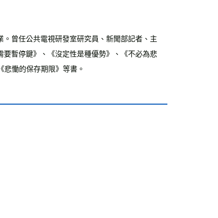
業。曾任公共電視研發室研究員、新聞部記者、主
需要暫停鍵》、《沒定性是種優勢》、《不必為悲
《悲慟的保存期限》等書。