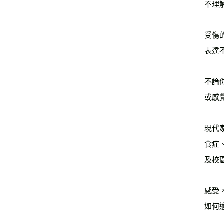
不理
受傷
表達
不論
或感
現代
食症
及校區
感受
如何