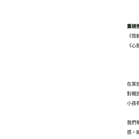
重磅
《恆毅
《心態
在某
對親
小孩
我們
惑，