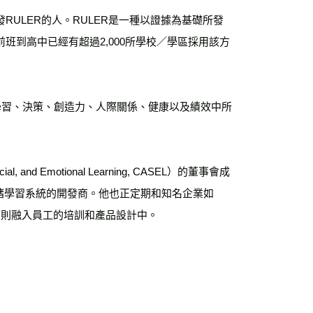
ULER的人。RULER是一種以證據為基礎所發
到高中已經有超過2,000所學校／學區採用該方
學習、決策、創造力、人際關係、健康以及績效中所
, and Emotional Learning, CASEL）的董事會成
數位情緒學習系統的開發商。他也正定期和知名企業如
緒素養原則融入員工的培訓和產品設計中。
