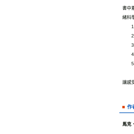
書中
緒科
　　
　　
　　
　　
　　
讓感
作
馬克．布