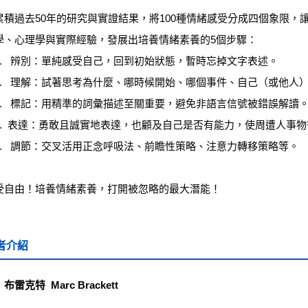
累積過去50年的研究與實證結果，將100種情緒感受分成四個象限
學、心理學與實際經驗，發展出培養情緒素養的5個步驟：

1.   辨別：單純感受自己，回到初始狀態，暫時忘掉文字表述。

2.   理解：試著思考為什麼、哪時候開始、哪個事件、自己（或他人）
3.   標記：用精準的詞彙描述至關重要，避免非語言信號被錯誤解讀。
4.  表達：勇敢且誠實地表達，也顧及自己是否有能力，使周遭人事物
5.   調節：交叉活用正念呼吸法、前瞻性策略、注意力轉移策略等。

受自由！培養情緒素養，打開被忽略的最大潛能！
者介紹
雷克特  Marc Brackett
