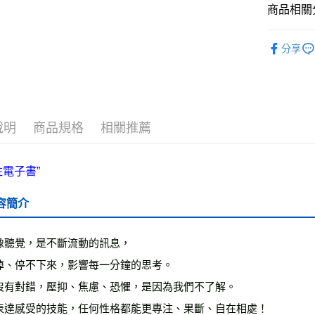
商品相關分
ATM付款
└健康心靈
分享
運送方式
❚ 紙本書
全家取貨
最新出版
每筆NT$5
說明
商品規格
相關推薦
付款後全
每筆NT$5
7-11取貨
每筆NT$6
容簡介
付款後7-1
每筆NT$6
像聽覺，是不斷流動的訊息，

宅配
掉、停不下來，影響每一分鐘的思考。

每筆NT$7
沒有對錯，壓抑、焦慮、恐懼，是因為我們不了解。

離島宅配
表達感受的技能，任何性格都能更專注、果斷、自在相處！
