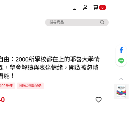
0
自由：2000所學校都在上的耶魯大學情
課，學會解讀與表達情緒，開啟被忽略
潛能！
499免運
國家/地區配送
40