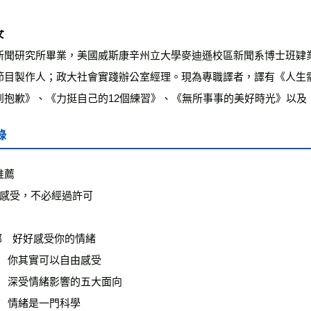
新聞研究所畢業，美國威斯康辛州立大學麥迪遜校區新聞系博士班肄
節目製作人；政大社會實踐辦公室經理。現為專職譯者，譯有《人生
到抱歉》、《力挺自己的12個練習》、《無所事事的美好時光》以及
錄
薦

 感受，不必經過許可

部　好好感受你的情緒

   你其實可以自由感受

   深受情緒影響的五大面向

   情緒是一門科學
