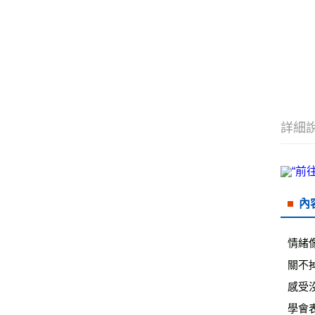
詳細
內
情緒
關不
感受
學會