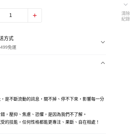
清除
紀錄
送方式
499免運
次付款
付款
覺，是不斷流動的訊息，關不掉、停不下來，影響每一分
。
對錯，壓抑、焦慮、恐懼，是因為我們不了解。
感受的技能，任何性格都能更專注、果斷、自在相處！