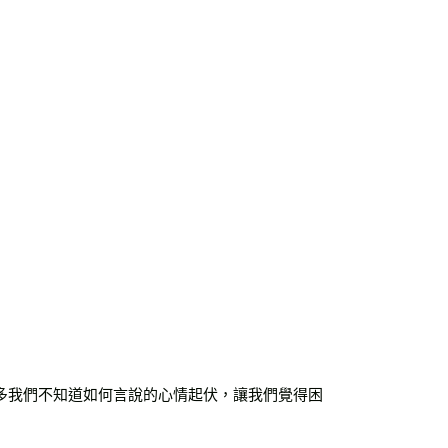
00，滿NT$99,999(含以上)免運費
運費
查看運費
運費
查看運費
海外免運
查看運費
多我們不知道如何言說的心情起伏，讓我們覺得困