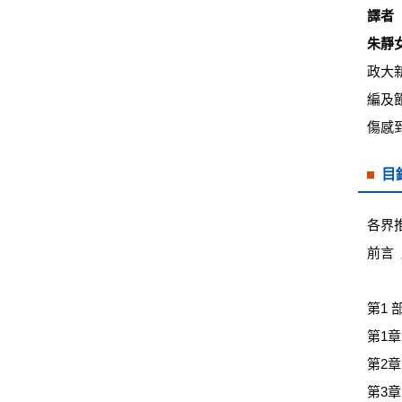
譯者

政大
編及
傷感
目
各界推
前言 
第1 
第1章
第2章
第3章