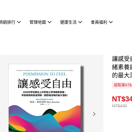
熱銷排行
管理地圖
健康生活
會員福利
讓感受
緒素養
的最大
超取滿NT$
NT$3
NT$430