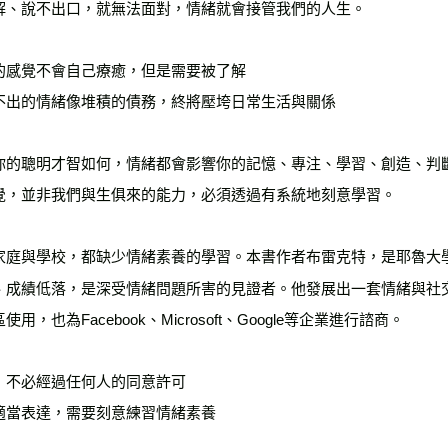
解、說不出口，就無法面對，情緒就會接管我們的人生。

的感覺不會自己療癒，但是需要被了解

不出的情緒像堆積的債務，終將壓垮日常生活與關係

你的聰明才智如何，情緒都會影響你的記憶、專注、學習、創造、判
覺，並非我們與生俱來的能力，必須透過有系統地刻意學習。

家庭與學校，都缺少情緒素養的學習。本書作者布雷克特，是耶魯大
、成績低落，是深受情緒問題所害的見證者。他發展出一套情緒與社交學
使用，也為Facebook、Microsoft、Google等企業進行諮商。

，不必經過任何人的同意許可

適當表達，需要刻意練習情緒素養
