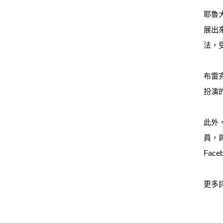
耶魯
展出
法，
布雷
扮演
此外，他
員，
Fac