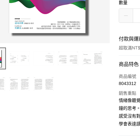
數量
付款與運
超取滿NT$
付款方式
商品特色
信用卡一
商品編號
8043312
超商取貨
銷售重點
LINE Pay
情緒像聽
鐘的思考
Apple Pay
感受沒有
街口支付
學會表達
悠遊付