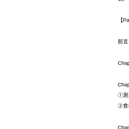
【Pa
前言
Cha
Cha
①測
②食
Cha