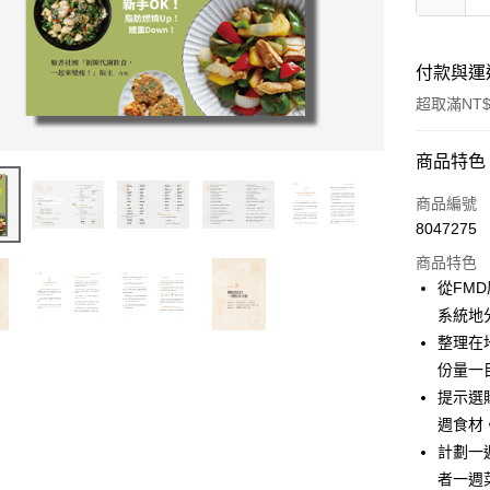
付款與運
超取滿NT$
付款方式
商品特色
信用卡一
商品編號
8047275
超商取貨
商品特色
LINE Pay
從FM
系統地
Apple Pay
整理在
街口支付
份量一
提示選
悠遊付
週食材
ATM付款
計劃一
者一週