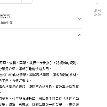
清除
紀錄
送方式
499免運
次付款
付款
D原理、備料、菜單、執行一步步指引，將複雜的規則，
分單元介紹，讓新手也能快速入門。
地的FMD食材清單，輔以表格呈現，讓各階段的食材、
目了然，方便好查找。
購合格產品的要領，避開不合格食物，有效率地採買當
。
週菜單，並搭配食譜教學，廚房新手可先從「料理初學
菜單」練習，再嘗試「挑戰進階版一週菜單」，靈活變