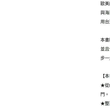
歐美
與海
用台
本書
並且
步一
【本
★從
門。
★整