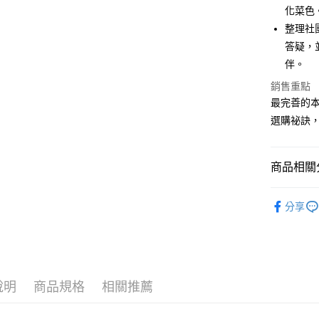
化菜色
運送方式
整理社
全家取貨
答疑，
每筆NT$5
伴。
銷售重點
付款後全
最完善的
每筆NT$5
選購祕訣
7-11取貨
每筆NT$6
商品相關分
付款後7-1
└人文生活
每筆NT$6
分享
❚ 紙本書
宅配
最新出版
每筆NT$7
❚ 康健書
離島宅配
說明
商品規格
相關推薦
└康健紙本
每筆NT$2
海外叢書