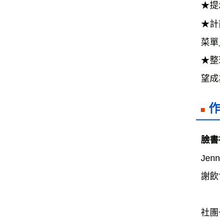
★提
★計
菜單
★整
望成
Jen
謝飲
社團