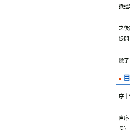
識這
之後
提問
除了
序｜
自序
長）
