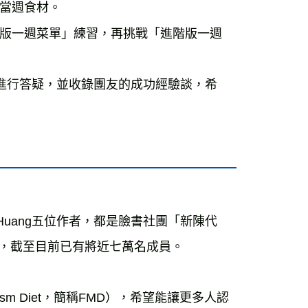
當週食材。
版一週菜單」練習，再挑戰「進階版一週
式進行答疑，並收錄團友的成功經驗談，希
u、Chloe Huang五位作者，都是臉書社團「新陳代
日，截至目前已有將近七萬名成員。

ism Diet，簡稱FMD），希望能讓更多人認