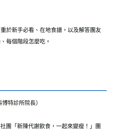
著重於新手必看、在地食譜，以及解答團友
、每個階段怎麼吃。

博特診所院長）

n（臉書社團「新陳代謝飲食，一起來變瘦！」團