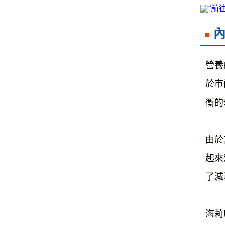
營養
於市
衡的
由於
起來
了減
海莉