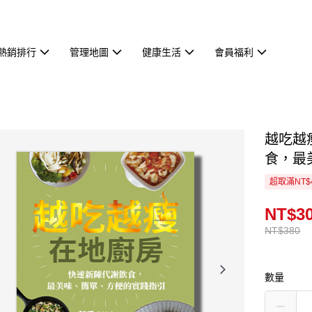
熱銷排行
管理地圖
健康生活
會員福利
越吃越
食，最
超取滿NT$
NT$3
NT$380
數量