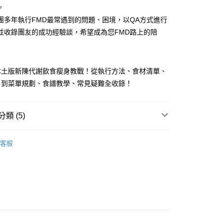
。
團多年執行FMD最常遇到的問題、困境，以QA方式進行
付款
並收錄團友的成功經驗談，希望成為您FMD路上的陪
0，滿NT$499(含以上)免運費
家取貨
本土版新陳代謝飲食瘦身教戰！從執行方法、食材清單、
0，滿NT$499(含以上)免運費
，到菜單規劃、食譜教學、常見疑難全收錄！
付款
0，滿NT$799(含以上)免運費
類 (5)
1取貨
飲食/食譜
0，滿NT$799(含以上)免運費
客服
籍
0，滿NT$799(含以上)免運費
坊
書
00，滿NT$99,999(含以上)免運費
運費
查看運費