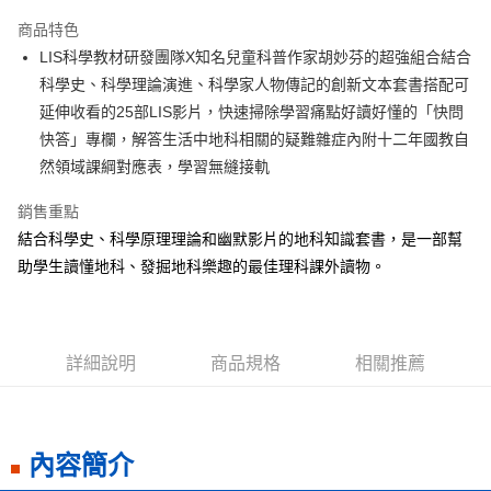
LINE Pay
商品特色
Apple Pay
LIS科學教材研發團隊X知名兒童科普作家胡妙芬的超強組合結合
科學史、科學理論演進、科學家人物傳記的創新文本套書搭配可
街口支付
延伸收看的25部LIS影片，快速掃除學習痛點好讀好懂的「快問
悠遊付
快答」專欄，解答生活中地科相關的疑難雜症內附十二年國教自
然領域課綱對應表，學習無縫接軌
ATM付款
銷售重點
運送方式
結合科學史、科學原理理論和幽默影片的地科知識套書，是一部幫
全家取貨付款
助學生讀懂地科、發掘地科樂趣的最佳理科課外讀物。
每筆NT$50，滿NT$499(含以上)免運費
付款後全家取貨
每筆NT$50，滿NT$499(含以上)免運費
詳細說明
商品規格
相關推薦
7-11取貨付款
每筆NT$60，滿NT$799(含以上)免運費
內容簡介
付款後7-11取貨