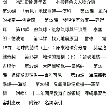
間　　物理史關鍵年表　　本書特色與人物介紹　　
第10課　「看見」地球自轉──傅科　　第11課　風向
的祕密──佛雷爾　　第12課　發現溫室效應──廷得
耳　　第13課　熱氣球、氣象氣球與平流層──泰塞
朗．德波爾　　第14課　找到地震原因──雷德　　第
15課　地球的結構（上）：原來地球有分層──莫霍洛
維奇契　　第16課　地球的結構（下）：發現地核──
古騰堡　　第17課　大陸飄移說──韋格納　　第18
課　追蹤聖嬰現象──畢雅可尼　　第19課　海底擴張
學說──海斯　　第20課　臭氧層破洞危機──羅蘭
德　　附錄1　十二年國民教育自然領域　課綱學習內
容對應表　　附錄2　名詞索引