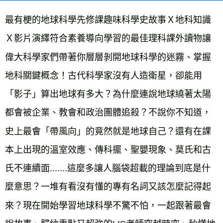
每筆NT$60，滿NT$799(含以上)免運費
最有梗的地球科學先修課趣味科學史故事Ｘ地科知識
宅配
每筆NT$70，滿NT$799(含以上)免運費
Ｘ影片演繹符合素養導向學習的最佳理科課外讀物讓
離島宅配
偉大科學家們帶著你層層剝開地球科學的迷霧、掌握
每筆NT$200，滿NT$99,999(含以上)免運費
地科關鍵概念！古代科學家沒有人造衛星，卻能用
海外叢書運費
查看運費
「影子」算出地球有多大？為什麼連說地球繞著太陽
雜誌海外運費
查看運費
都會被企業、教會和政治團體追殺？不說你不知道，
數位商品海外免運
查看運費
史上最會「帶風向」的竟然就是地球自己？還有在課
本上出現的溫室效應、傳科擺、聖嬰現象、莫氏和古
氏不連續面.......這麼多讓人腦袋超載的理論到底是什
麼意思？一堆有看沒有懂的專有名詞又該怎麼記得起
來？現在開始學習地球科學不驚不怕，一起跟著最會