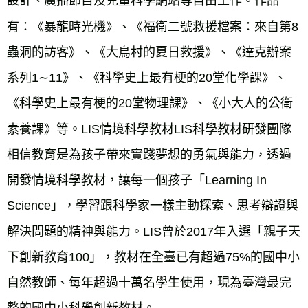
設計、廣播節目及兒童科學網站等自由工作。作品
有：《暴龍時光機》、《福衛二號救援檔案：來自第8
蟲洞的訪客》、《大鳥村的夏日救援》、《達克辦案
系列1∼11》、《科學史上最有梗的20堂化學課》、
《科學史上最有梗的20堂物理課》、《小大人的公衛
素養課》等。LIS情境科學教材LIS科學教材研發團隊
相信教育是為孩子帶來實踐夢想的勇氣與能力，透過
開發情境科學教材，讓每一個孩子「Learning In 
Science」，學習跟科學家一樣主動探索、思考辯證與
解決問題的精神與能力。LIS曾於2017年入選「親子天
下創新教育100」，教材在全臺已有超過75%的國中小
自然教師、每年超過十萬名學生使用，現為臺灣最完