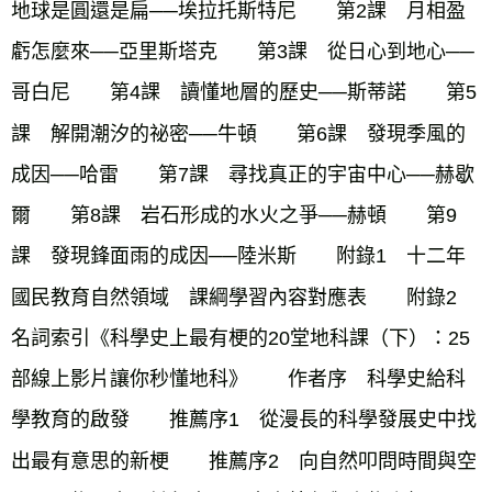
地球是圓還是扁──埃拉托斯特尼　　第2課　月相盈
虧怎麼來──亞里斯塔克　　第3課　從日心到地心──
哥白尼　　第4課　讀懂地層的歷史──斯蒂諾　　第5
課　解開潮汐的祕密──牛頓　　第6課　發現季風的
成因──哈雷　　第7課　尋找真正的宇宙中心──赫歇
爾　　第8課　岩石形成的水火之爭──赫頓　　第9
課　發現鋒面雨的成因──陸米斯　　附錄1　十二年
國民教育自然領域　課綱學習內容對應表　　附錄2　
名詞索引《科學史上最有梗的20堂地科課（下）：25
部線上影片讓你秒懂地科》　　作者序　科學史給科
學教育的啟發　　推薦序1　從漫長的科學發展史中找
出最有意思的新梗　　推薦序2　向自然叩問時間與空