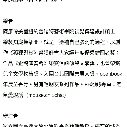
整的國中小科學創新教材。
繪者
陳彥伶美國紐約普瑞特藝術學院視覺傳達設計碩士。
繪製知識類插圖，就是一邊補自己腦洞的過程。以創
作《狐狸與樹》榮獲好書大家讀年度優秀繪圖者獎；
作品《企鵝演奏會》榮獲信誼幼兒文學獎；也曾榮獲
兒童文學牧笛獎、入圍台北國際書展大獎、openbook
年度童書等。另有毛朋友系列作品。FB粉絲專頁：老
鼠愛說話（mouse.chit.chat）
審訂者
羅立國立臺灣大學地質科學系助理教授。研究領域為