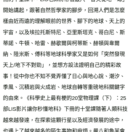
開始講起，跟著自然哲學家的腳步，回溯人們是怎麼
樣由近而遠的理解眼前的世界、腳下的地球、天上的
宇宙，以及埃拉托斯特尼、亞里斯塔克、哥白尼、斯
蒂諾、牛頓、哈雷、赫歇爾與柯蒂斯、赫頓與韋爾
納、陸米斯、傅科等地球科學家又是如何「突然發現
天上/地下不對勁」，並想方設法證明自己的精彩故
事！從中你也不知不覺弄懂了日心與地心說、潮汐、
季風、沉積岩與火成岩、地球自轉等重磅地科關鍵字
的由來。《科學史上最有梗的20堂物理課（下）：25
部LIS影片讓你秒懂地科》下冊的十堂課隨著人類科技
越來越發達，在探索這顆行星以及經濟發展的途中，
也遇上了越來越多的陌生事物和麻煩。嚴八和魯芙會