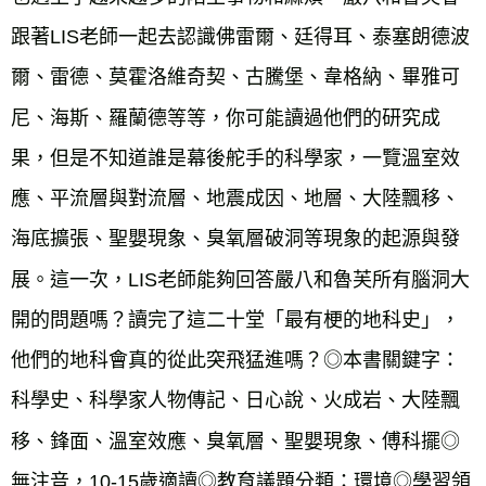
跟著LIS老師一起去認識佛雷爾、廷得耳、泰塞朗德波
爾、雷德、莫霍洛維奇契、古騰堡、韋格納、畢雅可
尼、海斯、羅蘭德等等，你可能讀過他們的研究成
果，但是不知道誰是幕後舵手的科學家，一覽溫室效
應、平流層與對流層、地震成因、地層、大陸飄移、
海底擴張、聖嬰現象、臭氧層破洞等現象的起源與發
展。這一次，LIS老師能夠回答嚴八和魯芙所有腦洞大
開的問題嗎？讀完了這二十堂「最有梗的地科史」，
他們的地科會真的從此突飛猛進嗎？◎本書關鍵字：
科學史、科學家人物傳記、日心說、火成岩、大陸飄
移、鋒面、溫室效應、臭氧層、聖嬰現象、傅科擺◎
無注音，10-15歲適讀◎教育議題分類：環境◎學習領