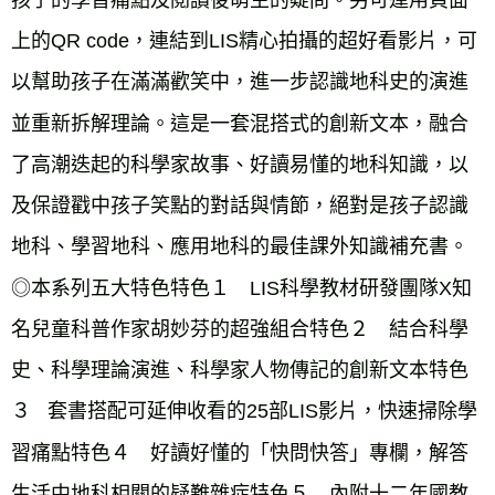
孩子的學習痛點及閱讀後萌生的疑問。另可運用頁面
上的QR code，連結到LIS精心拍攝的超好看影片，可
以幫助孩子在滿滿歡笑中，進一步認識地科史的演進
並重新拆解理論。這是一套混搭式的創新文本，融合
了高潮迭起的科學家故事、好讀易懂的地科知識，以
及保證戳中孩子笑點的對話與情節，絕對是孩子認識
地科、學習地科、應用地科的最佳課外知識補充書。
◎本系列五大特色特色１　LIS科學教材研發團隊X知
名兒童科普作家胡妙芬的超強組合特色２　結合科學
史、科學理論演進、科學家人物傳記的創新文本特色
３   套書搭配可延伸收看的25部LIS影片，快速掃除學
習痛點特色４　好讀好懂的「快問快答」專欄，解答
生活中地科相關的疑難雜症特色５　內附十二年國教