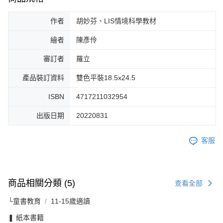
作者
胡妙芬、LIS情境科學教材
繪者
陳彥伶
審訂者
羅立
產品裝訂資料
雙色平裝18.5x24.5
ISBN
4717211032954
出版日期
20220831
客服
商品相關分類 (5)
查看全部
└童書教育
11-15歲適讀
❚ 紙本書籍