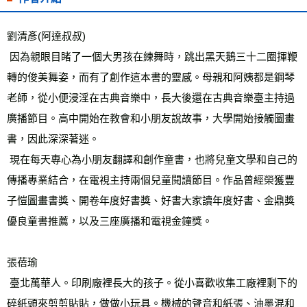
劉清彥(阿達叔叔) 
 因為親眼目睹了一個大男孩在練舞時，跳出黑天鵝三十二圈揮鞭
轉的俊美舞姿，而有了創作這本書的靈感。母親和阿姨都是鋼琴
老師，從小便浸淫在古典音樂中，長大後還在古典音樂臺主持過
廣播節目。高中開始在教會和小朋友說故事，大學開始接觸圖畫
書，因此深深著迷。 
 現在每天專心為小朋友翻譯和創作童書，也將兒童文學和自己的
傳播專業結合，在電視主持兩個兒童閱讀節目。作品曾經榮獲豐
子愷圖畫書獎、開卷年度好書獎、好書大家讀年度好書、金鼎獎
優良童書推薦，以及三座廣播和電視金鐘獎。 
張蓓瑜 
 臺北萬華人。印刷廠裡長大的孩子。從小喜歡收集工廠裡剩下的
碎紙頭來剪剪貼貼，做做小玩具。機械的聲音和紙張、油墨混和