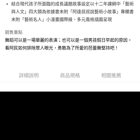
街口支付
結合現代孩子所面臨的成長議題故事設定以十二年課綱中「藝術
與人文」四大類為依據書末附「阿達叔叔說藝術小故事」專欄書
悠遊付
末附「藝術名人」小漫畫國際級、多元風格插圖呈現
ATM付款
銷售重點
舞蹈可以是一場華麗的表演；也可以是一個男孩假日早起的原因。
運送方式
看阿民如何排除眾人眼光，勇敢為了所愛的芭蕾舞堅持吧！
宅配
每筆NT$70，滿NT$799(含以上)免運費
數位商品免運
詳細說明
商品規格
相關推薦
免運費
數位商品離島免運
免運費
離島宅配
每筆NT$200，滿NT$99,999(含以上)免運費
海外叢書運費
查看運費