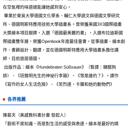
在空氣裡的味道總能讓她感到安心。 
 畢業於東吳大學德國文化學系、輔仁大學語文與德國文學研究
所、德國明斯特應用技術大學插畫系。曾榮獲美國3X3國際插畫
大獎繪本項目銀牌，入選「德國最美麗的書」，入選布拉迪斯國
際插畫雙年展，榮獲Openbook年度最佳童書。從事插畫、繪本創
作、書籍設計、翻譯，並在德國明斯特應用大學插畫系擔任講
師，目前旅居德國。 
 出版作品：繪本《Hundebraten Süßsauer》（暫譯：糖醋狗
排）、《班雅明先生的神祕行李箱》、《雪是誰的？》。譯作
《寫作的女人生活危險》、《芙烈達‧卡蘿和她的動物們》
各界推薦
陳慕天（美感教科書計畫 發起人） 
「藝術不是知識，而是對生活的感受與表達。繪本是最好的媒