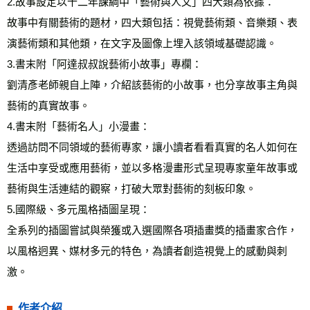
2.故事設定以十二年課綱中「藝術與人文」四大類為依據： 
故事中有關藝術的題材，四大類包括：視覺藝術類、音樂類、表
演藝術類和其他類，在文字及圖像上埋入該領域基礎認識。 
3.書末附「阿達叔叔說藝術小故事」專欄： 
劉清彥老師親自上陣，介紹該藝術的小故事，也分享故事主角與
藝術的真實故事。 
4.書末附「藝術名人」小漫畫： 
透過訪問不同領域的藝術專家，讓小讀者看看真實的名人如何在
生活中享受或應用藝術，並以多格漫畫形式呈現專家童年故事或
藝術與生活連結的觀察，打破大眾對藝術的刻板印象。 
5.國際級、多元風格插圖呈現： 
全系列的插圖嘗試與榮獲或入選國際各項插畫獎的插畫家合作，
以風格迥異、媒材多元的特色，為讀者創造視覺上的感動與刺
激。
作者介紹