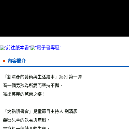
雜誌海外運費
查看運費
數位商品海外免運
查看運費
內容簡介
「劉清彥的藝術與生活繪本」系列 第一彈 
看一個男孩為所愛而堅持不懈， 
舞出美麗的芭蕾之姿！ 
「烤箱讀書會」兒童節目主持人 劉清彥 
觀察兒童的執著與無瑕， 
書寫每一個純真的生命， 