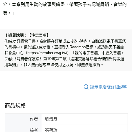
介，本系列用生動的故事與繪畫，帶著孩子去認識舞蹈、音樂的
美。」
【注意事項】
(1)成功訂購電子書，系統將在訂單成立後2小時內，自動派送電子書至您
的書櫃中。請於派送成功後，直接登入Readmoo官網，或透過天下雜誌
群會員中心（https://member.cwg.tw/）「我的電子書櫃」中進入書櫃。
(2)依《消費者保護法》第19條第二項『通訊交易解除權合理例外情事適
用準則』，非因無內容或無法使用之狀況，即無法退換貨。
顯示電腦版詳細說明
商品規格
作者
劉清彥
繪者
張蓓瑜