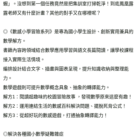
蝦」。沒想到第一個任務竟然是把集訓室打掃乾淨！到底鳳凰露
露老師又有什麼計畫？其他的對手又在哪裡呢？ 
◎《數感小學冒險系列》是專為國小學生設計、創新實用兼具的
數學解方。 
書籍內容跨領域結合數學應用學習與語文長篇閱讀，讓學校課程
接入實際生活情境。 
編排設計結合文字、插畫與圖表呈現，提升知識收納與整理能
力。 
數學遊戲則可提升數學概念具象、抽象的轉譯能力。 
解方1：閱讀超趣味的校園冒險故事 ，發現數學原來這麼有趣！ 
解方2：運用連結生活的數感百科解決問題、擺脫死背公式！ 
解方3：從超好玩的數感遊戲，打通抽象轉譯能力！ 
◎解決各種國小數學疑難雜症 