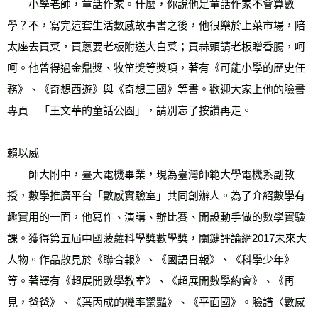
　　小學老師，童話作家。什麼，你說他是童話作家不會算數
學？不，寫完這套生活數感故事書之後，他很樂於上菜市場，陪
太座去買菜，買蔥要老板附送大白菜；買蒜頭請老板贈香腸，呵
呵。他曾得過金鼎獎、牧笛奬等獎項，著有《可能小學的歷史任
務》、《奇想西遊》與《奇想三國》等書。歡迎大家上他的臉書
專頁—「王文華的童話公園」，請別忘了按讚再走。 
賴以威 
　　師大附中，臺大電機畢業，現為臺灣師範大學電機系副教
授，數學推廣平台「數感實驗室」共同創辦人。為了介紹數學有
趣實用的一面，他寫作、演講、辦比賽、開設動手做的數學實驗
課。獲得第五屆中國菠蘿科學獎數學獎，關鍵評論網2017未來大
人物。作品散見於《聯合報》、《國語日報》、《科學少年》
等。著譯有《超展開數學教室》、《超展開數學約會》、《再
見，爸爸》、《葉丙成的機率驚豔》、《平面國》。臉譜〈數感