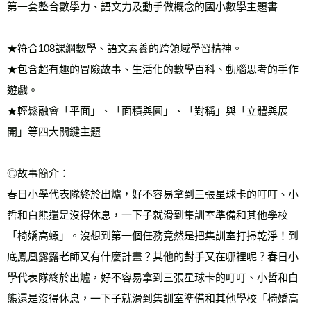
雜誌海外運費
查看運費
第一套整合數學力、語文力及動手做概念的國小數學主題書 
數位商品海外免運
查看運費
★符合108課綱數學、語文素養的跨領域學習精神。 
★包含超有趣的冒險故事、生活化的數學百科、動腦思考的手作
遊戲。 
★輕鬆融會「平面」、「面積與圓」、「對稱」與「立體與展
開」等四大關鍵主題 
◎故事簡介： 
春日小學代表隊終於出爐，好不容易拿到三張星球卡的叮叮、小
哲和白熊還是沒得休息，一下子就滑到集訓室準備和其他學校
「椅嬌高蝦」。沒想到第一個任務竟然是把集訓室打掃乾淨！到
底鳳凰露露老師又有什麼計畫？其他的對手又在哪裡呢？春日小
學代表隊終於出爐，好不容易拿到三張星球卡的叮叮、小哲和白
熊還是沒得休息，一下子就滑到集訓室準備和其他學校「椅嬌高