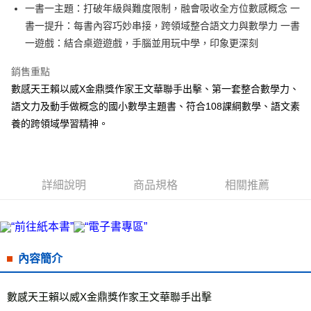
街口支付
一書一主題：打破年級與難度限制，融會吸收全方位數感概念 一
書一提升：每書內容巧妙串接，跨領域整合語文力與數學力 一書
悠遊付
一遊戲：結合桌遊遊戲，手腦並用玩中學，印象更深刻
ATM付款
銷售重點
數感天王賴以威X金鼎獎作家王文華聯手出擊、第一套整合數學力、
運送方式
語文力及動手做概念的國小數學主題書、符合108課綱數學、語文素
宅配
養的跨領域學習精神。
每筆NT$70，滿NT$799(含以上)免運費
數位商品免運
免運費
詳細說明
商品規格
相關推薦
數位商品離島免運
免運費
離島宅配
內容簡介
每筆NT$200，滿NT$99,999(含以上)免運費
海外叢書運費
查看運費
數感天王賴以威X金鼎獎作家王文華聯手出擊 