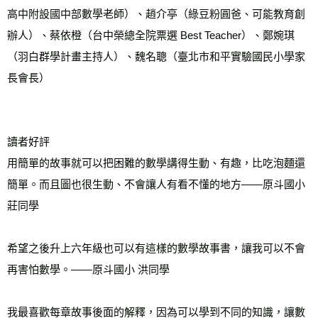
高中附設國中部數學老師）、趙介亭（綠豆粉圓爸、可能教育創
辦人）、蔡依橙（台中榮總全院票選 Best Teacher）、鄭婉琪
（羽白群學計畫主持人）、魏名聰（臺北市和平實驗國民小學家
長會長）
讀者好評
用簡單的故事就可以把困難的數學講得生動、有趣，比吃泡麵還
簡單。而且圖也很生動、不會讓人有看不懂的地方——原斗國小 
莊同學 
希望之後升上六年級也可以有這樣的數學故事書，讓我可以不會
再害怕數學。——原斗國小 洪同學 
我最喜歡每章故事後面的解釋，因為可以學到不同的知識，讓數