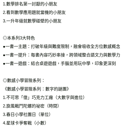
1.數學排名第一討厭的小朋友 
2.看到數學應用題就當機的小朋友 
3.一升年級就數學碰壁的小朋友 
◎本系列3大特色 
●一書一主題：打破年級與難度限制，融會吸收全方位數感概念 
●一書一提升：每書內容巧妙串接，跨領域整合語文力與數學力 
●一書一遊戲：結合桌遊遊戲，手腦並用玩中學，印象更深刻 
◎數感小學冒險系列： 
《數感小學冒險系列：數字的謎團》 
1.不可思「億」巧克力工廠（大數字與進位） 
2.旋風戰鬥陀螺的祕密（時間） 
3.春日小學社團日（單位） 
4.星球卡爭奪戰（小數） 