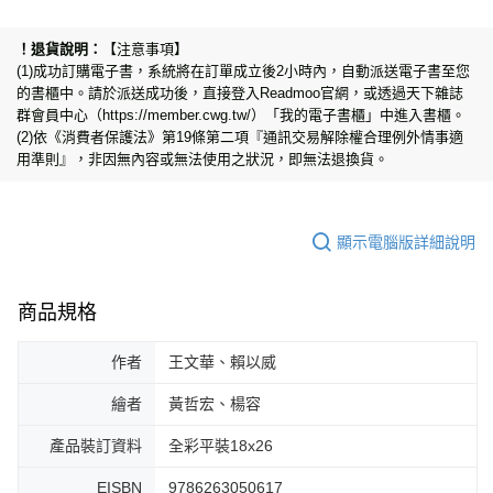
【注意事項】
(1)成功訂購電子書，系統將在訂單成立後2小時內，自動派送電子書至您
的書櫃中。請於派送成功後，直接登入Readmoo官網，或透過天下雜誌
群會員中心（https://member.cwg.tw/）「我的電子書櫃」中進入書櫃。
(2)依《消費者保護法》第19條第二項『通訊交易解除權合理例外情事適
用準則』，非因無內容或無法使用之狀況，即無法退換貨。
顯示電腦版詳細說明
商品規格
作者
王文華、賴以威
繪者
黃哲宏、楊容
產品裝訂資料
全彩平裝18x26
EISBN
9786263050617