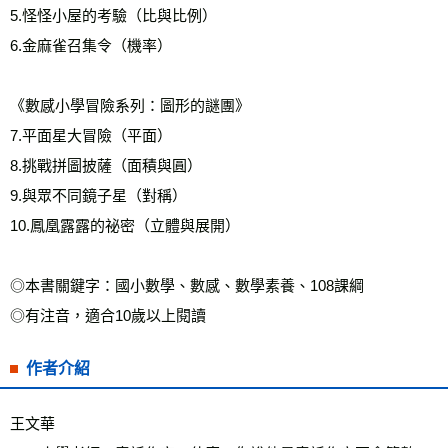
5.怪怪小屋的考驗（比與比例） 
6.金麻雀召集令（機率） 
《數感小學冒險系列：圖形的謎團》 
7.平面星大冒險（平面） 
8.挑戰拼圖披薩（面積與圓） 
9.與眾不同鏡子星（對稱） 
10.鳳凰露露的祕密（立體與展開） 
◎本書關鍵字：國小數學、數感、數學素養、108課綱 
◎有注音，適合10歲以上閱讀
作者介紹
王文華 