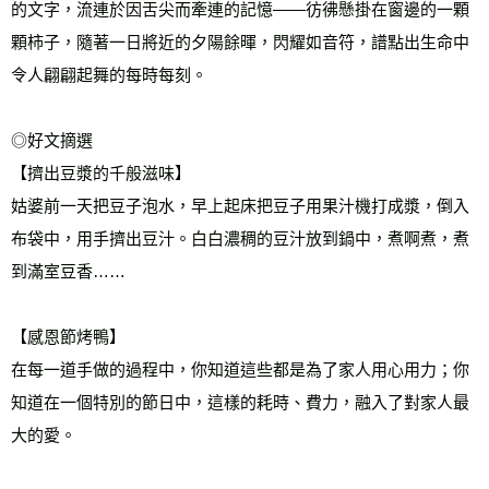
的文字，流連於因舌尖而牽連的記憶——彷彿懸掛在窗邊的一顆
顆柿子，隨著一日將近的夕陽餘暉，閃耀如音符，譜點出生命中
令人翩翩起舞的每時每刻。
◎好文摘選
【擠出豆漿的千般滋味】
姑婆前一天把豆子泡水，早上起床把豆子用果汁機打成漿，倒入
布袋中，用手擠出豆汁。白白濃稠的豆汁放到鍋中，煮啊煮，煮
到滿室豆香……
【感恩節烤鴨】
在每一道手做的過程中，你知道這些都是為了家人用心用力；你
知道在一個特別的節日中，這樣的耗時、費力，融入了對家人最
大的愛。