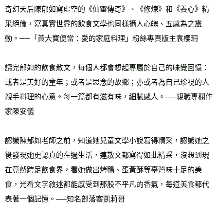
奇幻天后陳郁如寫虛空的《仙靈傳奇》、《修煉》和《養心》精
采絕倫，寫真實世界的飲食文學也同樣攝人心魄、五感為之震
動。──「黃大寶便當：愛的家庭料理」粉絲專頁版主袁櫻珊
讀完郁如的飲食散文，每個人都會想起專屬於自己的味覺回憶：
或者是美好的童年；或者是思念的故鄉；亦或者為自己珍視的人
親手料理的心意。每一篇都有滋有味，細膩感人。──親職專欄作
家陳安儀
認識陳郁如老師之前，知道她兒童文學小說寫得精采，認識她之
後發現她更認真的在過生活，連散文都寫得如此精采，沒想到現
在竟然跨足飲食界，看她做出烤鴨、蛋黃酥等臺灣味十足的美
食，光看文字敘述都能感受到那股不平凡的香氣，每道美食都代
表著一個記憶。──知名部落客凱莉哥