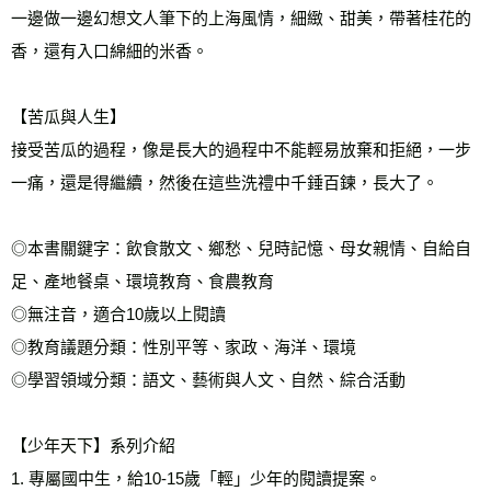
一邊做一邊幻想文人筆下的上海風情，細緻、甜美，帶著桂花的
香，還有入口綿細的米香。
【苦瓜與人生】
接受苦瓜的過程，像是長大的過程中不能輕易放棄和拒絕，一步
一痛，還是得繼續，然後在這些洗禮中千錘百鍊，長大了。
◎本書關鍵字：飲食散文、鄉愁、兒時記憶、母女親情、自給自
足、產地餐桌、環境教育、食農教育
◎無注音，適合10歲以上閱讀
◎教育議題分類：性別平等、家政、海洋、環境
◎學習領域分類：語文、藝術與人文、自然、綜合活動
【少年天下】系列介紹
1. 專屬國中生，給10-15歲「輕」少年的閱讀提案。