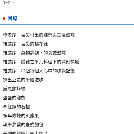
1~2。
目錄
作者序　舌尖引出的鄉愁與生活滋味
推薦序　舌尖的桃花源
推薦序　萬物靜觀下的真誠滋味
推薦序　隱藏在平凡料理下的深刻情感
推薦序　串起每個人心中的味覺記憶
擠出豆漿的千般滋味
感恩節烤鴨
蛋蛋的鄉愁
牽紅線的石榴
多年修煉的火龍果
魂牽夢縈的臺式麵包
美國的龍蝦比較大隻？