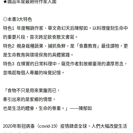
★誠品年度最期待作家入圍
◎本書3大特色
特色1  年度暢銷作家、華文奇幻天后陳郁如，以料理復刻生命中
的重要片段，首次跨足飲食散文書寫。
特色2  親身栽種蔬果、捕抓魚鮮，是「食農教育」最佳讀物，更
是生命教育與環境保育的具體實踐。
特色3  在樸實的日常料理中，窺見作者對故鄉臺灣的濃厚思念，
並喚起每個人專屬的味覺記憶。
「食物不只是用來果腹而已，
牽引出來的是家鄉的情懷，
也是生活的體會，生命的尊重。」——陳郁如
2020年新冠病毒（covid-19）疫情肆虐全球，人們大幅改變生活