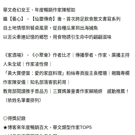
華文奇幻女王、年度暢銷作家陳郁如
雜誌海外運費
查看運費
繼【養心】、【仙靈傳奇】後，首次跨足飲食散文書寫系列
數位商品海外免運
查看運費
自土地情懷到餐桌風景，從自種瓜果到出海捕魚
以舌尖牽連記憶的鄉愁，用食物誘引生命中的翩翩滋味
《家酒場》、《小聚會》作者比才｜傳播學者、作家、廣播主持
人朱全斌｜作家凌性傑｜
「黃大寶便當：愛的家庭料理」粉絲專頁版主袁櫻珊｜親職專欄
作家陳安儀｜知名部落客凱莉哥｜
教育部閱讀推手曾品方｜三寶媽兼童書作家賴曉妍　感動推薦！
（依姓名筆畫排列）
◎得獎記錄
★博客來年度暢銷百大、華文類型作家TOP5