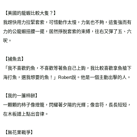
【美國的龍蝦比較大隻？】
我趕快用力拉緊套索，可惜動作太慢，力氣也不夠，這隻強而有
力的公龍蝦扭腰一擺，居然掙脫套索的束縛，往右又彈了五、六
呎。
【捕魚去】
「我不喜歡釣魚，不喜歡等著魚自己上鉤，我比較喜歡拿魚槍下
海打魚，選我想要的魚！」Robert說。他是一個主動出擊的人。
【我的一簾柿餅】
一顆顆的柿子像燈籠，閃耀著夕陽的光輝；像音符，長長短短，
在木板譜上點出音律。
【無花果戰爭】