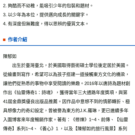
2. 夠酷而不幼稚，能吸引少年的包裝和題材。
3. 以少年為本位，提供邁向成長的關鍵字。
4. 有深度但無難度，得以思辨的優質文本。
作者介紹
陳郁如
　　出生於臺灣臺北，於美國取得藝術碩士學位後定居於美國。
從繪畫到寫作，希望可以為孩子搭建一道接觸東方文化的橋梁，
讓他們從熟悉的事物中享受閱讀的樂趣。2016年以唐詩為題材創
作出《仙靈傳奇1：詩魂》，獲得當年三大通路年度獎項，與第
41屆金鼎獎優良出版品推薦。因作品中意想不到的情節轉折、極
具想像力的奇幻設定，曾被譽為東方的J.K.羅琳，更已連續多年
入圍博客來年度暢銷作家。著有：《修煉》1~4、前傳、【仙靈
傳奇】系列1~4、《養心》1 ，以及【陳郁如的旅行風景】系列