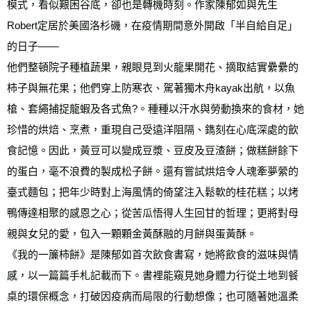
模式，看似艱困谷底，卻也是轉機時刻。作家陳郁如與先生
Robert定居於美國洛杉磯，在疫情期間意外開啟「半自給自足」
的日子——
他們整頓院子種植蔬果，親眼見到火龍果開花、摘取結實纍纍的
柿子與無花果；他們穿上防寒衣、駕著獨木舟kayak出航，以魚
槍、套繩捕捉龍蝦及各式魚?。種種以汗水與勞動換來的食材，她
珍惜的烘焙、烹煮，重現自己受遠洋阻隔、鐫刻在心底深處的飲
食記憶。因此，黃豆可以變成豆漿、豆皮及豆渣餅；做糕餅餘下
的蛋白，毫不浪費的製成松子餅。還有嘗試烘焙令人魂牽夢縈的
臺式麵包；把年少時對上海風情的倚望注入鬆軟的桂花糕；以烤
鴨傳達相聚的感恩之心；從苦瓜悟得人生回甘的哲理；更將對母
親與女兒的愛，包入一顆顆金黃酥融的月餅與蛋黃酥。
《我的一簾柿餅》是陳郁如首次飲食書寫，她將飲食的滋味與情
感，以一篇篇手札記載而下。書裡能窺見她身體力行從土地到餐
桌的環保概念，打破因疫病而局限的行動想像；也可隨著她溫柔