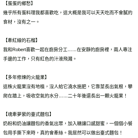
【蛋蛋的鄉愁】
幾乎所有蛋料理我都喜歡吃，這大概是我可以天天吃而不會膩的
食材，沒有之一。
【牽紅線的石榴】
我和Robert喜歡一起在廚房分工……在安靜的廚房裡，兩人專注
手邊的工作，只有紅色的汁液飛濺。
【多年修煉的火龍果】
這株火龍果沒有地植，沒人給它澆水施肥，它靠莖長出氣根，攀
爬在牆上，吸收空氣的水分……二十年後還長出一顆火龍果！
【魂牽夢縈的臺式麵包】
奶粉和奶油讓麵包的香氣出眾，加入糖讓口感甜蜜，一個個小餐
包用手撕下來時，真的會牽絲。我居然可以做出臺式麵包！