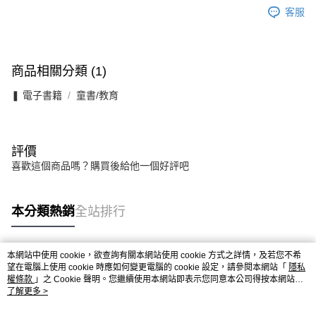
客服
商品相關分類 (1)
❚ 電子書籍
童書/教育
評價
喜歡這個商品嗎？購買後給他一個好評吧
本分類熱銷
全站排行
本網站中使用 cookie，欲查詢有關本網站使用 cookie 方式之詳情，及若您不希
熱門標籤
望在電腦上使用 cookie 時應如何變更電腦的 cookie 設定，請參閱本網站「
隱私
權條款
」之 Cookie 聲明。您繼續使用本網站即表示您同意本公司得按本網站使
用條款之 Cookie 聲明使用 cookie。
了解更多 >