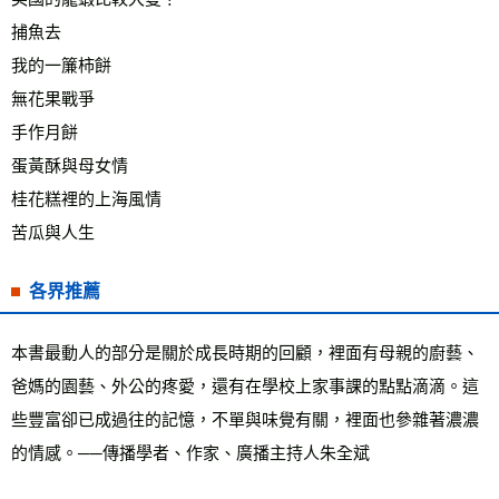
捕魚去
我的一簾柿餅
無花果戰爭
手作月餅
蛋黃酥與母女情
桂花糕裡的上海風情
苦瓜與人生
各界推薦
本書最動人的部分是關於成長時期的回顧，裡面有母親的廚藝、
爸媽的園藝、外公的疼愛，還有在學校上家事課的點點滴滴。這
些豐富卻已成過往的記憶，不單與味覺有關，裡面也參雜著濃濃
的情感。──傳播學者、作家、廣播主持人朱全斌