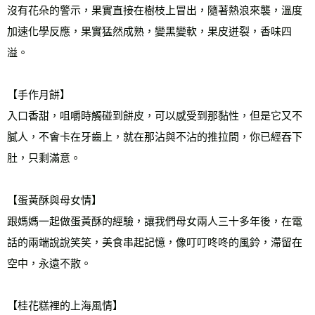
沒有花朵的警示，果實直接在樹枝上冒出，隨著熱浪來襲，溫度
加速化學反應，果實猛然成熟，變黑變軟，果皮迸裂，香味四
溢。
【手作月餅】
入口香甜，咀嚼時觸碰到餅皮，可以感受到那黏性，但是它又不
膩人，不會卡在牙齒上，就在那沾與不沾的推拉間，你已經吞下
肚，只剩滿意。
【蛋黃酥與母女情】
跟媽媽一起做蛋黃酥的經驗，讓我們母女兩人三十多年後，在電
話的兩端說說笑笑，美食串起記憶，像叮叮咚咚的風鈴，滯留在
空中，永遠不散。
【桂花糕裡的上海風情】