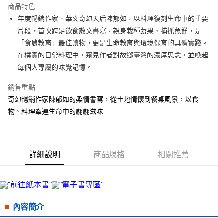
商品特色
街口支付
年度暢銷作家、華文奇幻天后陳郁如，以料理復刻生命中的重要
片段，首次跨足飲食散文書寫。親身栽種蔬果、捕抓魚鮮，是
悠遊付
「食農教育」最佳讀物，更是生命教育與環境保育的具體實踐。
ATM付款
在樸實的日常料理中，窺見作者對故鄉臺灣的濃厚思念，並喚起
每個人專屬的味覺記憶。
運送方式
銷售重點
宅配
奇幻暢銷作家陳郁如的柔情書寫，從土地情懷到餐桌風景，以食
每筆NT$70，滿NT$799(含以上)免運費
物、料理牽連生命中的翩翩滋味
數位商品免運
免運費
數位商品離島免運
詳細說明
商品規格
相關推薦
免運費
離島宅配
每筆NT$200，滿NT$99,999(含以上)免運費
內容簡介
海外叢書運費
查看運費