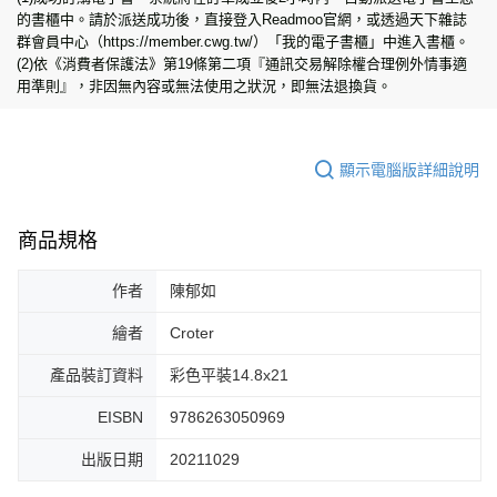
的書櫃中。請於派送成功後，直接登入Readmoo官網，或透過天下雜誌
群會員中心（https://member.cwg.tw/）「我的電子書櫃」中進入書櫃。
(2)依《消費者保護法》第19條第二項『通訊交易解除權合理例外情事適
用準則』，非因無內容或無法使用之狀況，即無法退換貨。
顯示電腦版詳細說明
商品規格
作者
陳郁如
繪者
Croter
產品裝訂資料
彩色平裝14.8x21
EISBN
9786263050969
出版日期
20211029