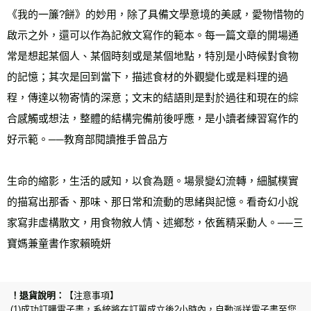
《我的一簾?餅》的妙用，除了具備文學意境的美感，愛物惜物的
啟示之外，還可以作為記敘文寫作的範本。每一篇文章的開場通
常是想起某個人、某個時刻或是某個地點，特別是小時候對食物
的記憶；其次是回到當下，描述食材的外觀變化或是料理的過
程，傳達以物寄情的深意；文末的結語則是對於過往和現在的綜
合感觸或想法，整體的結構完備前後呼應，是小讀者練習寫作的
好示範。──教育部閱讀推手曾品方
生命的縮影，生活的感知，以食為題。場景變幻流轉，細膩樸實
的描寫出那香、那味、那日常和流動的思緒與記憶。看奇幻小說
家寫非虛構散文，用食物敘人情、述鄉愁，依舊精采動人。──三
寶媽兼童書作家賴曉妍
【注意事項】
(1)成功訂購電子書，系統將在訂單成立後2小時內，自動派送電子書至您