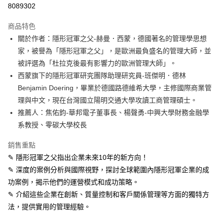
8089302
LINE Pay
商品特色
Apple Pay
關於作者：隱形冠軍之父-赫曼．西蒙，德國著名的管理學思想
家，被譽為「隱形冠軍之父」，是歐洲最負盛名的管理大師，並
街口支付
被評選為「杜拉克後最有影響力的歐洲管理大師」。
悠遊付
西蒙旗下的隱形冠軍研究團隊助理研究員-班傑明．德林
Benjamin Doering，畢業於德國路德維希大學，主修國際商業管
ATM付款
理與中文，現在台灣國立陽明交通大學攻讀工商管理碩士。
推薦人：焦佑鈞-華邦電子董事長、楊聲勇-中興大學財務金融學
運送方式
系教授、零碳大學校長
全家取貨付款
每筆NT$50，滿NT$499(含以上)免運費
銷售重點
✎ 隱形冠軍之父指出企業未來10年的新方向！
付款後全家取貨
✎ 深度的案例分析與國際視野，探討全球範圍內隱形冠軍企業的成
每筆NT$50，滿NT$499(含以上)免運費
功案例，揭示他們的運營模式和成功策略。
7-11取貨付款
✎ 介紹這些企業在創新、質量控制和客戶關係管理等方面的獨特方
法，提供實用的管理經驗。
每筆NT$60，滿NT$799(含以上)免運費