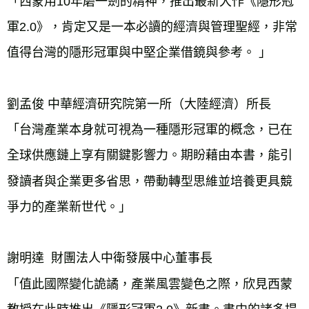
「西蒙用10年磨一劍的精神，推出最新大作《隱形冠
軍2.0》，肯定又是一本必讀的經濟與管理聖經，非常
值得台灣的隱形冠軍與中堅企業借鏡與參考。 」

劉孟俊 中華經濟研究院第一所（大陸經濟）所長

「台灣產業本身就可視為一種隱形冠軍的概念，已在
全球供應鏈上享有關鍵影響力。期盼藉由本書，能引
發讀者與企業更多省思，帶動轉型思維並培養更具競
爭力的產業新世代。」

謝明達  財團法人中衛發展中心董事長

「值此國際變化詭譎，產業風雲變色之際，欣見西蒙