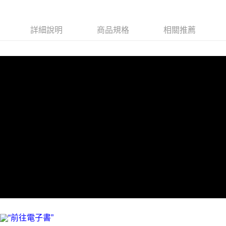
付款後7-11取貨
每筆NT$60，滿NT$799(含以上)免運費
詳細說明
商品規格
相關推薦
宅配
每筆NT$70，滿NT$799(含以上)免運費
離島宅配
每筆NT$200，滿NT$99,999(含以上)免運費
海外叢書運費
查看運費
雜誌海外運費
查看運費
數位商品海外免運
查看運費