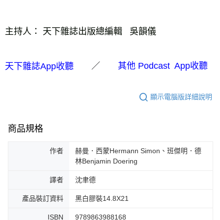
主持人
：
天下雜誌出版總編輯   吳韻儀
／
天下雜誌App收聽
其他 Podcast App收聽
顯示電腦版詳細說明
商品規格
作者
赫曼．西蒙Hermann Simon、班傑明．德
林Benjamin Doering
譯者
沈聿德
產品裝訂資料
黑白膠裝14.8X21
ISBN
9789863988168