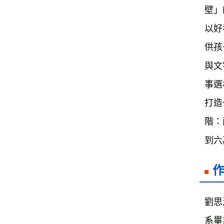
壁」
以好
供孩
與文
事選
打造
階：
到六
劉思
系畢