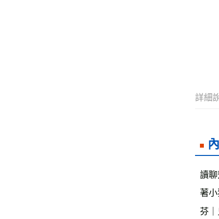
詳細
讀聊
著小
芬｜