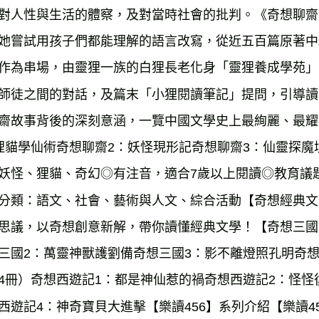
對人性與生活的體察，及對當時社會的批判。《奇想聊齋
她嘗試用孩子們都能理解的語言改寫，從近五百篇原著中
作為串場，由靈狸一族的白狸長老化身「靈狸養成學苑」
師徒之間的對話，及篇末「小狸閱讀筆記」提問，引導讀
齋故事背後的深刻意涵，一覽中國文學史上最絢麗、最耀
狸貓學仙術奇想聊齋2：妖怪現形記奇想聊齋3：仙靈探
妖怪、狸貓、奇幻◎有注音，適合7歲以上閱讀◎教育議
分類：語文、社會、藝術與人文、綜合活動【奇想經典文
思議，以奇想創意新解，帶你讀懂經典文學！【奇想三國
三國2：萬靈神獸護劉備奇想三國3：影不離燈照孔明奇
4冊）奇想西遊記1：都是神仙惹的禍奇想西遊記2：怪怪
西遊記4：神奇寶貝大進擊【樂讀456】系列介紹【樂讀