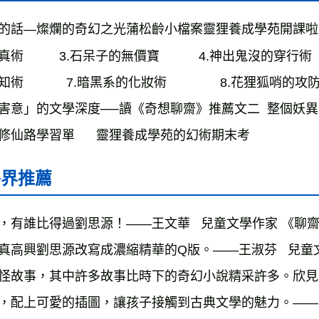
的話—燦爛的奇幻之光蒲松齡小檔案靈狸養成學苑開課啦！    1.騙
術          3.石呆子的無價寶           4.神出鬼沒的穿行術   
術            7.暗黑系的化妝術               8
害意」的文學深度──讀《奇想聊齋》推薦文二  整個妖
修仙路學習單      靈狸養成學苑的幻術期末考
各界推薦
，有誰比得過劉思源！——王文華   兒童文學作家 《
真高興劉思源改寫成濃縮精華的Q版。——王淑芬   兒
怪故事，其中許多故事比時下的奇幻小說精采許多。欣見
，配上可愛的插圖，讓孩子接觸到古典文學的魅力。——吳在