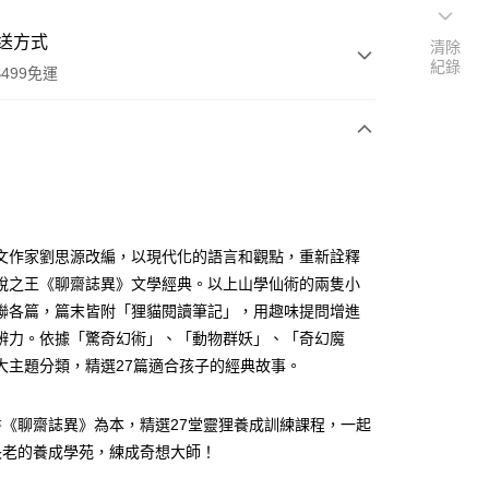
送方式
清除
紀錄
499免運
次付款
付款
文作家劉思源改編，以現代化的語言和觀點，重新詮釋
說之王《聊齋誌異》文學經典。以上山學仙術的兩隻小
聯各篇，篇末皆附「狸貓閱讀筆記」，用趣味提問增進
辨力。依據「驚奇幻術」、「動物群妖」、「奇幻魔
大主題分類，精選27篇適合孩子的經典故事。
書《聊齋誌異》為本，精選27堂靈狸養成訓練課程，一起
長老的養成學苑，練成奇想大師！