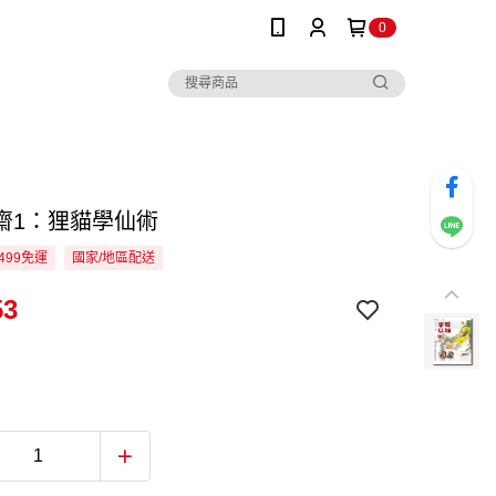
0
齋1：狸貓學仙術
499免運
國家/地區配送
53