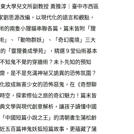
運費
查看運費
臺東大學兒文所副教授 黃雅淳｜臺中市西區
海外免運
查看運費
作家劉思源改編，以現代化的語言和觀點，
仙術的兩隻小狸貓串聯各篇，篇末皆附「狸
幻術」、「動物群妖」、「奇幻魔境」三大
老的「靈狸養成學苑」，精選９堂仙術基本
不知鬼不覺的穿牆術？未卜先知的預知
齋，是不是充滿神祕又詭異的恐怖氛圍？
化妝成無害少女的恐怖惡鬼，在《奇想聊
時空，探索修仙之旅的奇幻魅力！篇末皆
典文學與現代創意解析，讓孩子讀懂中國
「中國短篇小說之王」的清朝書生蒲松齡
近五百篇神鬼妖狐短篇故事，更蘊藏了蒲