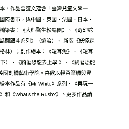
本，作品曾獲文建會「臺灣兒童文學一
國際書市，與中國、英國、法國、日本、
橋梁書：《大熊醫生粉絲團》、《奇幻蛇
話翻跟斗系列》（遠流）、 新版《妖怪森
格林）；創作繪本：《短耳兔》、《短耳
天下）、《騎著恐龍去上學 》、《騎著恐龍
畢業於英國劍橋藝術學院。喜歡以輕柔筆觸與豐
作品有《Mr White》系列、《再玩一
hat's the Rush?》。更多作品請