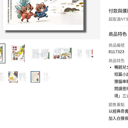
付款與運
超取滿NT$
付款方式
商品特色
信用卡一
商品編號
8117323
超商取貨
商品特色
LINE Pay
暢銷兒
短篇小
Apple Pay
狸貓串
街口支付
閱讀思
境」三
悠遊付
銷售重點
ATM付款
以經典奇
加入白狸
運送方式