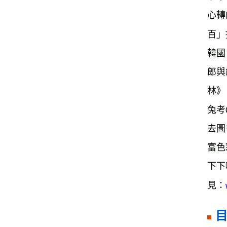
心轉
百」
韓國
郎與
林》
兔考
去圖
富色
下下
見：