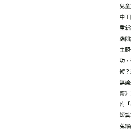
兒童
中正
重新
貓閱
主題
功，
術？
無論
齋》
附「
短篇
蒐羅