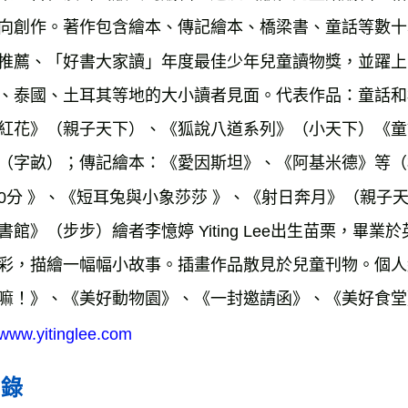
向創作。著作包含繪本、傳記繪本、橋梁書、童話等數十
推薦、「好書大家讀」年度最佳少年兒童讀物獎，並躍上
、泰國、土耳其等地的大小讀者見面。代表作品：童話和
紅花》（親子天下）、《狐說八道系列》（小天下）《童
（字畝）；傳記繪本：《愛因斯坦》、《阿基米德》等（
0分 》、《短耳兔與小象莎莎 》、《射日奔月》（親子
書館》（步步）繪者李憶婷 Yiting Lee出生苗栗，
彩，描繪一幅幅小故事。插畫作品散見於兒童刊物。個人繪本
嘛！》、《美好動物園》、《一封邀請函》、《美好食堂》和《W
www.yitinglee.com
目錄