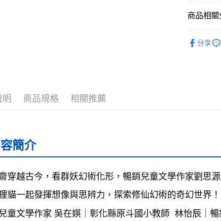
全家取貨
商品相關分
每筆NT$5
└童書教育
分享
付款後全
❚ 紙本書
每筆NT$5
最新出版
7-11取貨
└童書教育
每筆NT$6
說明
商品規格
相關推薦
付款後7-1
每筆NT$6
宅配
內容簡介
每筆NT$7
離島宅配
齋穿越古今，看群妖幻術化形，暢銷兒童文學作家劉思源
每筆NT$2
狸貓一起發揮想像與思辨力，探索修仙幻術的奇幻世界！
海外叢書
兒童文學作家 吳在媖｜彰化縣原斗國小教師  林怡辰｜暢