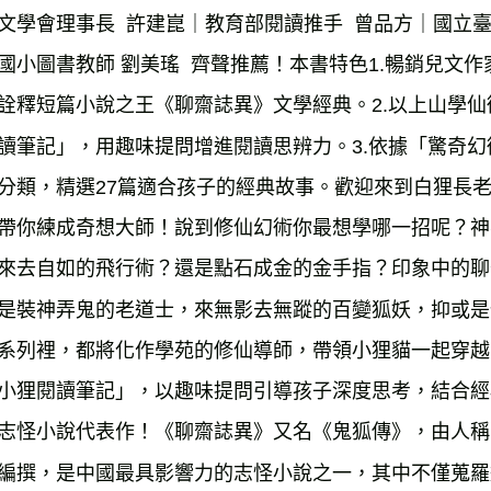
雜誌海外
文學會理事長  許建崑｜教育部閱讀推手  曾品方｜國立
數位商品
國小圖書教師 劉美瑤  齊聲推薦！本書特色1.暢銷兒文
詮釋短篇小說之王《聊齋誌異》文學經典。2.以上山學
讀筆記」，用趣味提問增進閱讀思辨力。3.依據「驚奇
分類，精選27篇適合孩子的經典故事。歡迎來到白狸長
帶你練成奇想大師！說到修仙幻術你最想學哪一招呢？神
來去自如的飛行術？還是點石成金的金手指？印象中的聊
是裝神弄鬼的老道士，來無影去無蹤的百變狐妖，抑或是
系列裡，都將化作學苑的修仙導師，帶領小狸貓一起穿越
小狸閱讀筆記」，以趣味提問引導孩子深度思考，結合經
志怪小說代表作！《聊齋誌異》又名《鬼狐傳》，由人稱
編撰，是中國最具影響力的志怪小說之一，其中不僅蒐羅