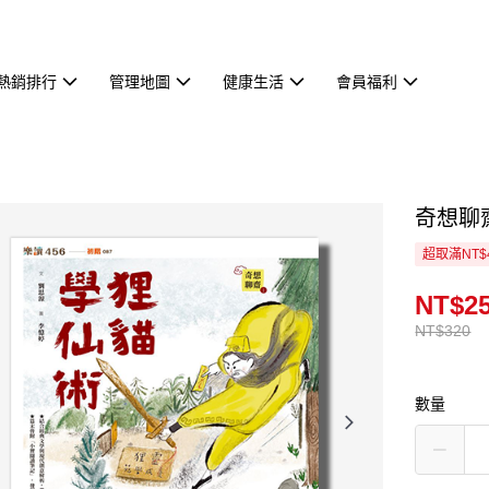
熱銷排行
管理地圖
健康生活
會員福利
奇想聊
超取滿NT$
NT$2
NT$320
數量