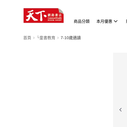
商品分類
本月優惠
首頁
└童書教育
7-10歲適讀