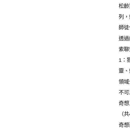
松齡
列，
師徒
透過
索聊
1：
靈、
領域
不可
奇想
（共
奇想