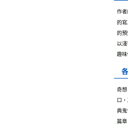
作者
的寫真
的預知
以淺
趣味
奇想
口，
典鬼
篇章