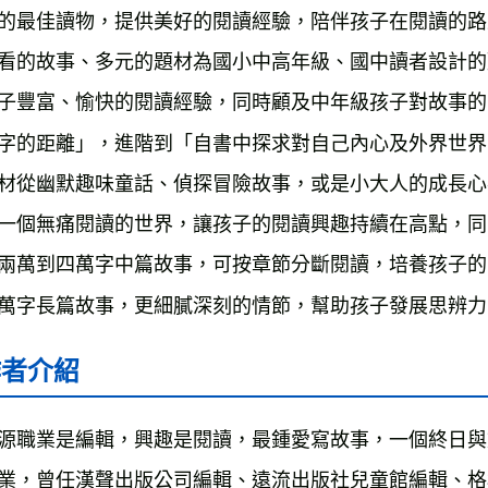
的最佳讀物，提供美好的閱讀經驗，陪伴孩子在閱讀的路
看的故事、多元的題材為國小中高年級、國中讀者設計的
子豐富、愉快的閱讀經驗，同時顧及中年級孩子對故事的
字的距離」，進階到「自書中探求對自己內心及外界世界
材從幽默趣味童話、偵探冒險故事，或是小大人的成長心
一個無痛閱讀的世界，讓孩子的閱讀興趣持續在高點，同時
兩萬到四萬字中篇故事，可按章節分斷閱讀，培養孩子的
萬字長篇故事，更細膩深刻的情節，幫助孩子發展思辨力
作者介紹
源職業是編輯，興趣是閱讀，最鍾愛寫故事，一個終日與
業，曾任漢聲出版公司編輯、遠流出版社兒童館編輯、格