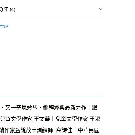
付款
類 (4)
0，滿NT$499(含以上)免運費
7-10歲適讀
客服
家取貨
籍
0，滿NT$499(含以上)免運費
付款
週三親子共學日
0，滿NT$799(含以上)免運費
1取貨
0，滿NT$799(含以上)免運費
0，滿NT$799(含以上)免運費
，又一奇思妙想，翻轉經典最新力作！跟
00，滿NT$99,999(含以上)免運費
兒童文學作家 王文華｜兒童文學作家 王淑
運費
查看運費
銷作家暨說故事訓練師  高詩佳｜中華民國