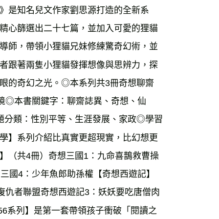
》是知名兒文作家劉思源打造的全新系
精心篩選出二十七篇，並加入可愛的狸貓
導師，帶領小狸貓兄妹修練驚奇幻術，並
者跟著兩隻小狸貓發揮想像與思辨力，探
眼的奇幻之光。◎本系列共3冊奇想聊齋
魔境◎本書關鍵字：聊齋誌異、奇想、仙
題分類：性別平等、生涯發展、家政◎學習
學】系列介紹比真實更超現實，比幻想更
】（共4冊）奇想三國1：九命喜鵲救曹操
想三國4：少年魚郎助孫權【奇想西遊記】
復仇者聯盟奇想西遊記3：妖妖要吃唐僧肉
456系列】是第一套帶領孩子衝破「閱讀之