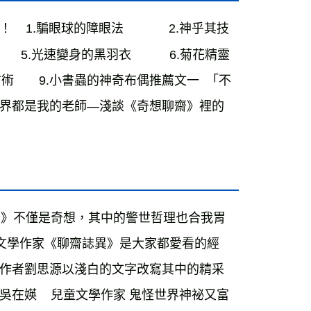
眼球的障眼法             2.神乎其技
     5.光速變身的黑羽衣           6.菊花精靈
.花狸狐哨的攻防術　　9.小書蟲的神奇布偶推薦文一  「不
異界都是我的老師—淺談《奇想聊齋》裡的
聊齋》不僅是奇想，其中的警世哲理也合我胃
童文學作家《聊齋誌異》是大家都愛看的經
作者劉思源以淺白的文字改寫其中的精采
媖    兒童文學作家 鬼怪世界神祕又富