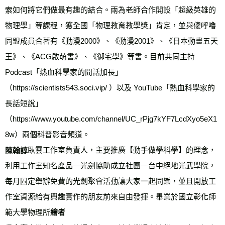
索如何將它們做最有趣的結合。兩為老師合作開設「超級英雄的
物理學」等課程，獲全國「物理教育教學獎」肯定，並與傻呼嚕
同盟成員合著有《動漫2000》、《動漫2001》、《日本動畫五天
王》、《ACG啟萌書》、《御宅學》等書。目前共同主持 
Podcast「熱血科學家的閒話加長」
（https://scientists543.soci.vip/ ）以及 YouTube「熱血科學家的
長話短說」
（https://www.youtube.com/channel/UC_rPjg7kYF7LcdXyo5eX1
8w）兩個科普影音頻道。
臥雲工作室負責人，主要推廣【動手做學科學】的理念，
陳翰諄
利用工作室知名產品—光劍協助成立社團—台中絕地光武學院，
每月固定舉辦免費的光劍聚會活動讓大家一起同樂，並且開放工
作室資源給有興趣實作的朋友前來自由發揮。畢業於國立彰化師
範大學物理所
繪者