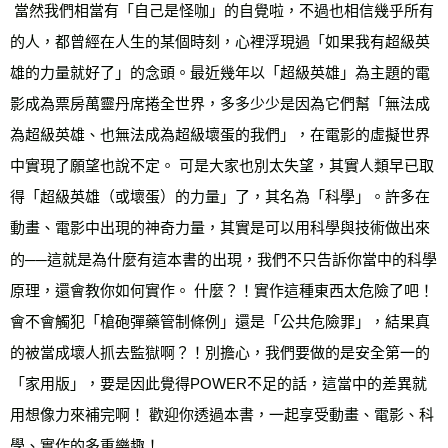
 當然我們相當有「自己是怪咖」的自覺啦，不過也相信幾乎所有
的人，都曾經在人生的某個時刻，心裡浮現過「如果我有超級英
雄的力量就好了」的念頭。最近幾年以「超級英雄」為主題的電
影成為票房萬靈丹席捲全世界，多多少少是因為它們幫「無法成
為超級英雄、也無法成為超級壞蛋的我們」，在電影的虛擬世界
中實現了願望也說不定。 可是大家也別太失望，其實人類早已取
得「超級英雄（或壞蛋）的力量」了，其名為「科學」。許多在
動畫、電影中出現的神奇力量，其實是可以用科學與技術做出來
的──這就是為什麼有這本書的出現，我們不只告訴你當中的科學
原理，還會教你如何實作。 什麼？！實作這種東西太危險了吧！
會不會觸犯「槍砲彈藥管制條例」還是「公共危險罪」，結果真
的被當成壞人抓去監獄啊？！別擔心，我們要做的是安全第一的
「家用版」，要是因此覺得POWER不足的話，這當中的差異就
用想像力來補完啊！ 歡迎你透過本書，一起享受動畫、電影、科
學、實作的多重樂趣！