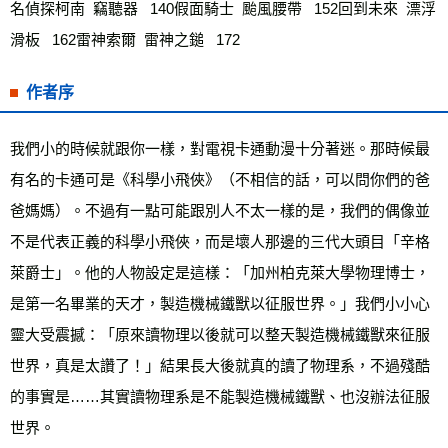
名偵探柯南  竊聽器   140假面騎士  颱風腰帶   152回到未來  漂浮
滑板   162雷神索爾  雷神之鎚   172
作者序
我們小的時候就跟你一樣，對電視卡通動漫十分著迷。那時候最
有名的卡通可是《科學小飛俠》（不相信的話，可以問你們的爸
爸媽媽）。不過有一點可能跟別人不太一樣的是，我們的偶像並
不是代表正義的科學小飛俠，而是壞人那邊的三代大頭目「辛格
萊爵士」。他的人物設定是這樣：「加州柏克萊大學物理博士，
是第一名畢業的天才，製造機械鐵獸以征服世界。」我們小小心
靈大受震撼：「原來讀物理以後就可以整天製造機械鐵獸來征服
世界，真是太讚了！」結果長大後就真的讀了物理系，不過殘酷
的事實是……其實讀物理系是不能製造機械鐵獸、也沒辦法征服
世界。