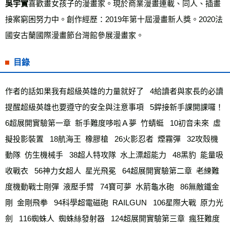
吳宇實
喜歡畫女孩子的漫畫家。現於商業漫畫連載、同人、插畫
接案窮困努力中。創作經歷：2019年第十屆漫畫新人獎。2020法
國安古蘭國際漫畫節台灣館參展漫畫家。
目錄
作者的話如果我有超級英雄的力量就好了   4給讀者與家長的必讀
提醒超級英雄也要遵守的安全與注意事項   5銲接新手課開課囉！   
6超展開實驗第一章  新手難度哆啦Ａ夢  竹蜻蜓   10初音未來  虛
擬投影裝置   18航海王  橡膠槍   26火影忍者  煙霧彈   32攻殼機
動隊  仿生機械手   38超人特攻隊  水上漂超能力   48黑豹  能量吸
收戰衣   56神力女超人  星光飛冕   64超展開實驗第二章  老練難
度機動戰士剛彈  液壓手臂   74寶可夢  水箭龜水砲   86無敵鐵金
剛  金剛飛拳   94科學超電磁砲  RAILGUN   106星際大戰  原力光
劍   116蜘蛛人  蜘蛛絲發射器   124超展開實驗第三章  瘋狂難度