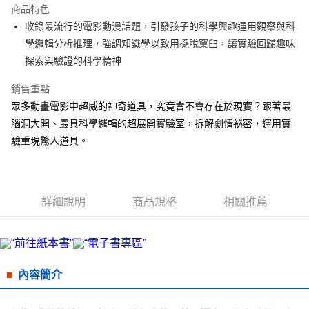
商品特色
街口支付
收錄最流行的電影動漫話題，引發孩子的科學興趣運用觀察與科
學邏輯分析推理，強調知識學以致用擺脫窠臼，讓實驗回歸趣味
悠遊付
探索與驗證的科學精神
ATM付款
銷售重點
眾多動畫電影中超威的神奇道具，究竟會不會存在於現實？跟著最
運送方式
腦洞大開、最具科學邏輯的超展開實驗室，拆解劇情祕密，運用實
宅配
驗重現驚人道具。
每筆NT$70，滿NT$799(含以上)免運費
數位商品免運
免運費
詳細說明
商品規格
相關推薦
數位商品離島免運
免運費
離島宅配
內容簡介
每筆NT$200，滿NT$99,999(含以上)免運費
海外叢書運費
查看運費