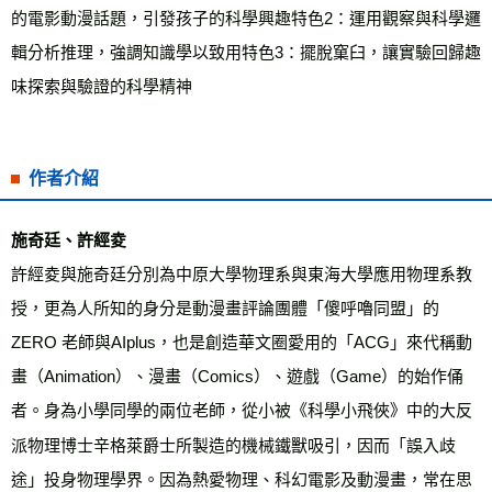
的電影動漫話題，引發孩子的科學興趣特色2：運用觀察與科學邏
輯分析推理，強調知識學以致用特色3：擺脫窠臼，讓實驗回歸趣
味探索與驗證的科學精神
作者介紹
施奇廷、許經夌
許經夌與施奇廷分別為中原大學物理系與東海大學應用物理系教
授，更為人所知的身分是動漫畫評論團體「傻呼嚕同盟」的 
ZERO 老師與AIplus，也是創造華文圈愛用的「ACG」來代稱動
畫（Animation）、漫畫（Comics）、遊戲（Game）的始作俑
者。身為小學同學的兩位老師，從小被《科學小飛俠》中的大反
派物理博士辛格萊爵士所製造的機械鐵獸吸引，因而「誤入歧
途」投身物理學界。因為熱愛物理、科幻電影及動漫畫，常在思