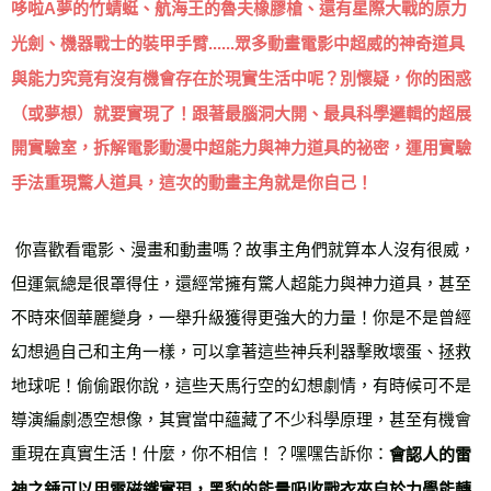
哆啦A夢的竹蜻蜓、航海王的魯夫橡膠槍、還有星際大戰的原力
雜誌海外運費
查看運費
光劍、機器戰士的裝甲手臂......眾多動畫電影中超威的神奇道具
與能力究竟有沒有機會存在於現實生活中呢？別懷疑，你的困惑
數位商品海外免運
查看運費
（或夢想）就要實現了！跟著最腦洞大開、最具科學邏輯的超展
開實驗室，拆解電影動漫中超能力與神力道具的祕密，運用實驗
手法重現驚人道具，這次的動畫主角就是你自己！
你喜歡看電影、漫畫和動畫嗎？故事主角們就算本人沒有很威，
但運氣總是很罩得住，還經常擁有驚人超能力與神力道具，甚至
不時來個華麗變身，一舉升級獲得更強大的力量！你是不是曾經
幻想過自己和主角一樣，可以拿著這些神兵利器擊敗壞蛋、拯救
地球呢！偷偷跟你說，這些天馬行空的幻想劇情，有時候可不是
導演編劇憑空想像，其實當中蘊藏了不少科學原理，甚至有機會
重現在真實生活！什麼，你不相信！？嘿嘿告訴你：
會認人的雷
神之錘可以用電磁鐵實現，黑豹的能量吸收戰衣來自於力學能轉