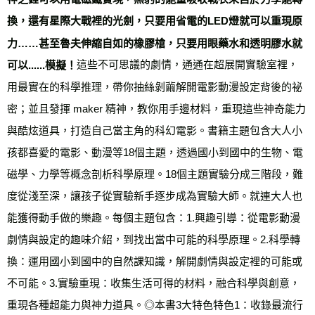
換，還有星際大戰裡的光劍，只要用省電的LED燈就可以重現原
力……甚至魯夫伸縮自如的橡膠槍，只要用眼藥水和透明膠水就
這些不可思議的劇情，通通在超展開實驗室裡，
可以......模擬！
用最實在的科學推理，帶你抽絲剝繭解開電影動漫設定背後的祕
密；並且發揮 maker 精神，教你用手邊材料，重現這些神奇能力
與酷炫道具，打造自己當主角的科幻電影。書籍主題包含大人小
孩都喜愛的電影、動漫等18個主題，透過國小到國中的生物、電
磁學、力學等概念剖析科學原理。18個主題實驗分成三階段，難
度從淺至深，讓孩子從實驗新手逐步成為實驗大師。就連大人也
能獲得動手做的樂趣。每個主題包含：1.興趣引導：從電影動漫
劇情與設定的趣味介紹，到找出當中可能的科學原理。2.科學轉
換：運用國小到國中的自然課知識，解開劇情與設定裡的可能或
不可能。3.實驗重現：收集生活可得的材料，融合科學與創意，
重現各種超能力與神力道具。◎本書3大特色特色1：收錄最流行