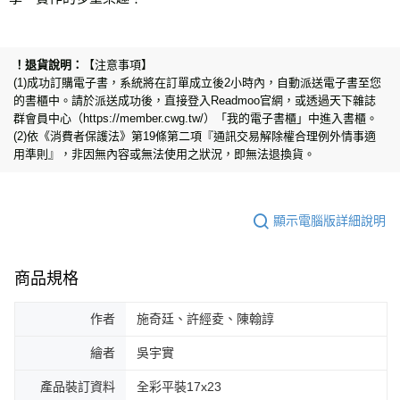
【注意事項】
(1)成功訂購電子書，系統將在訂單成立後2小時內，自動派送電子書至您
的書櫃中。請於派送成功後，直接登入Readmoo官網，或透過天下雜誌
群會員中心（https://member.cwg.tw/）「我的電子書櫃」中進入書櫃。
(2)依《消費者保護法》第19條第二項『通訊交易解除權合理例外情事適
用準則』，非因無內容或無法使用之狀況，即無法退換貨。
顯示電腦版詳細說明
商品規格
作者
施奇廷、許經夌、陳翰諄
繪者
吳宇實
產品裝訂資料
全彩平裝17x23