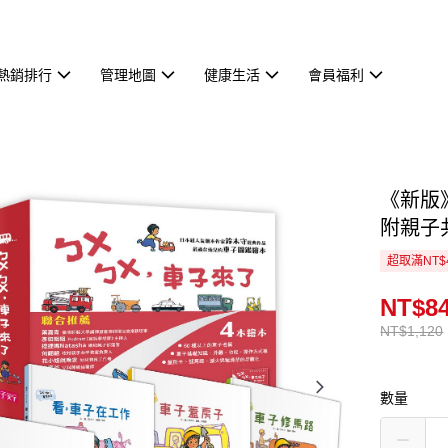
熱銷排行
管理地圖
健康生活
會員福利
《新版
附親子
超取滿NT$
NT$8
NT$1,120
數量