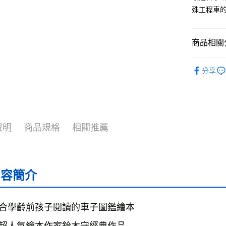
殊工程車
運送方式
全家取貨
商品相關分
每筆NT$5
付款後全
└童書教育
分享
每筆NT$5
❚ 紙本書
7-11取貨
最新出版
每筆NT$6
└童書教育
說明
商品規格
相關推薦
付款後7-1
套書一次
每筆NT$6
宅配
內容簡介
每筆NT$7
離島宅配
每筆NT$2
合學齡前孩子閱讀的車子圖鑑繪本
海外叢書