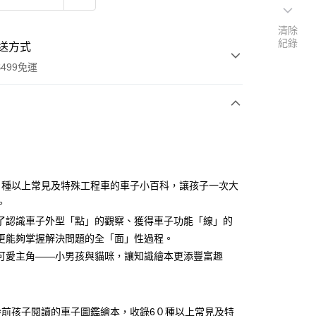
清除
紀錄
送方式
499免運
次付款
付款
０種以上常見及特殊工程車的車子小百科，讓孩子一次大
。
了認識車子外型「點」的觀察、獲得車子功能「線」的
更能夠掌握解決問題的全「面」性過程。
可愛主角——小男孩與貓咪，讓知識繪本更添豐富趣
齡前孩子閱讀的車子圖鑑繪本，收錄6０種以上常見及特