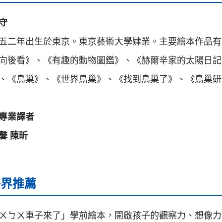
守
五二年出生於東京。東京藝術大學肄業。主要繪本作品有
向後看》、《有趣的動物圖鑑》、《赫爾辛家的太陽日記
、《鳥巢》、《世界鳥巢》、《找到鳥巢了》、《鳥巢研
專業譯者
馨 陳昕
各界推薦
ㄨㄅㄨ車子來了」學前繪本，開啟孩子的觀察力、想像力