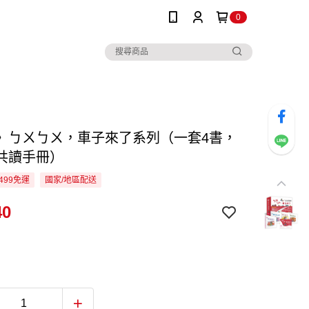
0
》ㄅㄨㄅㄨ，車子來了系列（一套4書，
共讀手冊）
499免運
國家/地區配送
40