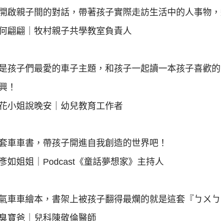
開啟親子間的對話，帶著孩子實際走訪生活中的人事物，
何翩翩｜牧村親子共學教室負責人
是孩子們最愛的車子主題，和孩子一起讀一本孩子喜歡的
興！
花小姐說晚安｜幼兒教育工作者
套車車書，帶孩子開進自我創造的世界吧！
彥如姐姐｜Podcast《童話夢想家》主持人
氣車車繪本，書架上被孩子翻得最爛的就是這套『ㄅㄨㄅ
臭寶爸｜兒科陳敬倫醫師