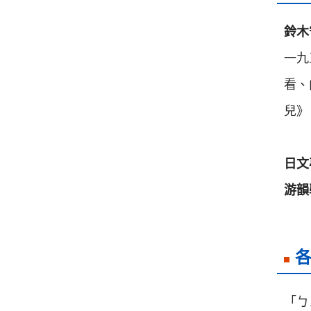
鈴木
一九
看、
兒》
日文
游韻
「ㄅ