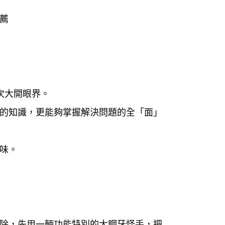
運費
查看運費
薦
海外免運
查看運費
次大開眼界。
的知識，更能夠掌握解決問題的全「面」
味。
除，先用一輛功能特別的大鋼牙怪手，把