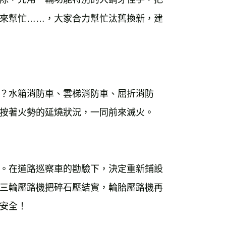
來幫忙……，大家合力幫忙汰舊換新，建
？水箱消防車、雲梯消防車、屈折消防
按著火勢的延燒狀況，一同前來滅火。
。在道路巡察車的勘驗下，決定重新鋪設
三輪壓路機把碎石壓結實，輪胎壓路機再
安全！