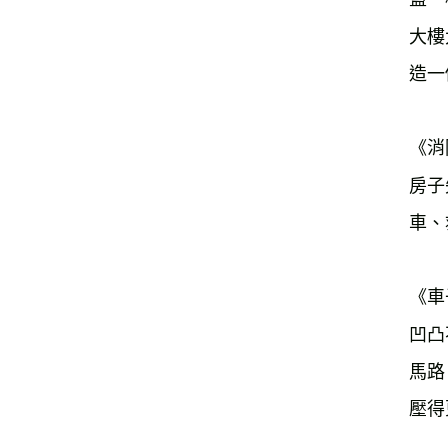
大樓
造一
《消
房子
車、
《車
凹凸
馬路
壓得