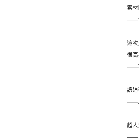
素材
——
這次
很高
——
讓這
——
超人
——