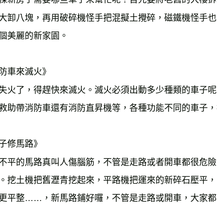
大卸八塊，再用破碎機怪手把混擬土攪碎，磁鐵機怪手也
個美麗的新家園。
防車來滅火》
失火了，得趕快來滅火。滅火必須出動多少種類的車子呢
救助帶消防車還有消防直昇機等，各種功能不同的車子，
子修馬路》
不平的馬路真叫人傷腦筋，不管是走路或者開車都很危險
。挖土機把舊瀝青挖起來，平路機把運來的新碎石壓平，
更平整……，新馬路鋪好囉，不管是走路或開車，大家都