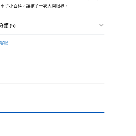
的車子小百科，讓孩子一次大開眼界。
付款
類 (5)
0，滿NT$499(含以上)免運費
家取貨
0-3歲適讀
客服
0，滿NT$499(含以上)免運費
籍
付款
0，滿NT$799(含以上)免運費
週三親子共學日
1取貨
收藏
0，滿NT$799(含以上)免運費
0，滿NT$799(含以上)免運費
00，滿NT$99,999(含以上)免運費
運費
查看運費