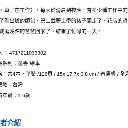
，車子在工作》，每天從清晨到夜晚，有多少種工作中的
了剛出爐的麵包、巴士載著上學的孩子開走了、花店的貨
載著晚歸的爸爸回家了，結束了忙碌的一天。
N： 4717211033302
書系列：童書-繪本
：共4本，平裝 /128頁 / 15x 17.7x 0.8 cm / 普通級 / 
版地：台灣
讀年齡：1-6歲
作者介紹