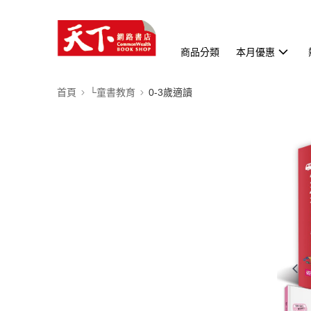
商品分類
本月優惠
首頁
└童書教育
0-3歲適讀