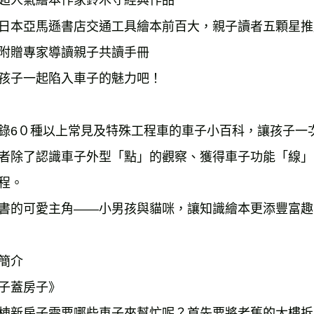
超人氣繪本作家鈴木守經典作品
雜誌海外
日本亞馬遜書店交通工具繪本前百大，親子讀者五顆星推
數位商品
附贈專家導讀親子共讀手冊
孩子一起陷入車子的魅力吧！
錄6０種以上常見及特殊工程車的車子小百科，讓孩子一
者除了認識車子外型「點」的觀察、獲得車子功能「線」
程。
書的可愛主角——小男孩與貓咪，讓知識繪本更添豐富趣
簡介
子蓋房子》
棟新房子需要哪些車子來幫忙呢？首先要將老舊的大樓拆