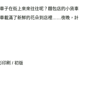
車子在街上來來往往呢？麵包店的小貨車
車載滿了新鮮的花朵到店裡……夜晚，計
全彩印刷 / 初版