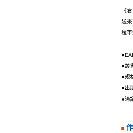
《看
送來
程車
●
EA
●叢
●規格
●
出
●
適