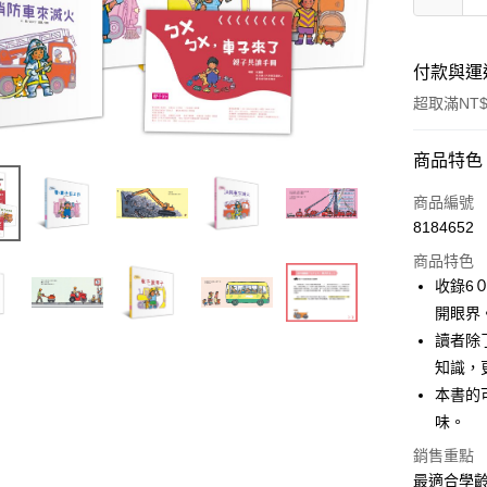
付款與運
超取滿NT$
付款方式
商品特色
信用卡一
商品編號
8184652
超商取貨
商品特色
LINE Pay
收錄6
開眼界
Apple Pay
讀者除
街口支付
知識，
本書的
悠遊付
味。
ATM付款
銷售重點
最適合學