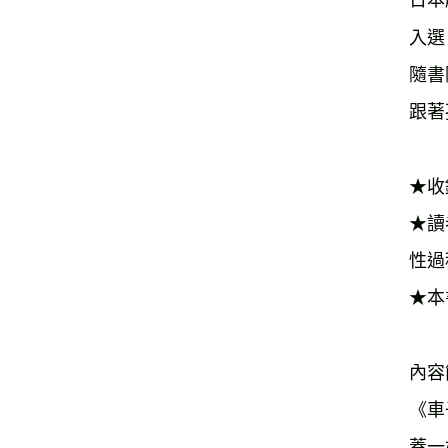
日本
入選
隨書
跟著
★收
★讀
性過
★本
內容
《車
蓋一