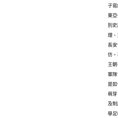
子寫
東亞
別史
理、
長安
仿，
王朝
軍隊
是如
萌芽
及制
舉足