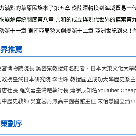
力滿點的草原民族來了第五章 從陸運轉換到海域貿易十代
來崩解傳統制度第八章 共和的成立與現代世界的摸索第九
勢第十一章 東南亞局勢大劇變第十二章 亞洲世紀到來！
各界推薦
故宮博物院院長 吳密察教授知名記者、日本大東文化大學教
立教授臺灣日本研究院 李世暉 教授國立成功大學歷史系主
店社長 羅文嘉臺灣吧執行長 蕭宇辰知名Youtuber Ch
國中歷史教師 吳宜蓉丹鳳高中圖書館主任 宋怡慧國立清
總策劃序