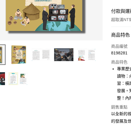
付款與運
超取滿NT$
付款方式
商品特色
信用卡一
商品編號
8198281
超商取貨
商品特色
LINE Pay
專業歷
讀物：
Apple Pay
習：橫
街口支付
發展。
整！內
悠遊付
銷售重點
ATM付款
以全新的
的發展及
運送方式