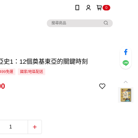
0
亞史1：12個奠基東亞的關鍵時刻
499免運
國家/地區配送
00