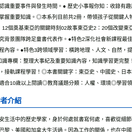
認識重要事件與發生時間。● 歷史小事報你知：收錄有趣
掌握重要知識。◎本系列目前共2冊，帶領孩子從關鍵人
：12個奠基東亞的關鍵時刻02故事東亞史2：20個改變東
究背景團隊跨足童書代表作。●特色2深化社會新課程最佳
程內容。●特色3跨領域學習：橫跨地理、人文、自然，
知識專欄：整理大事紀及重要知識內容，知識學習更完整
，接軌課程學習！◎本書關鍵字：東亞史、中國史、日本
適合10歲以上閱讀◎教育議題分類：人權、環境◎學習
作者介紹
安生活中的歷史學家，身於何處就書寫何處，喜歡從細節
巴黎、美國和加拿大生活過。因為工作的關係，也在中國