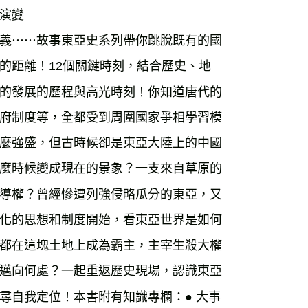
運費
查看運費
演變
海外免運
查看運費
義⋯⋯故事東亞史系列帶你跳脫既有的國
的距離！12個關鍵時刻，結合歷史、地
的發展的歷程與高光時刻！你知道唐代的
府制度等，全都受到周圍國家爭相學習模
麼強盛，但古時候卻是東亞大陸上的中國
麼時候變成現在的景象？一支來自草原的
導權？曾經慘遭列強侵略瓜分的東亞，又
化的思想和制度開始，看東亞世界是如何
都在這塊土地上成為霸主，主宰生殺大權
邁向何處？一起重返歷史現場，認識東亞
尋自我定位！本書附有知識專欄：● 大事