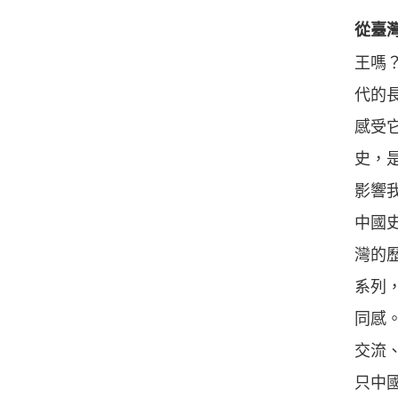
從臺
王嗎
代的
感受
史，
影響
中國
灣的
系列
同感
交流
只中