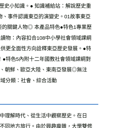
歷史小知識。● 知識補給站：解說歷史重
物、事件認識東亞的演變史。01故事東亞
亞的關鍵人物◎ 本產品特色●特色1專業歷
讀物：內容扣合108中小學社會領域課綱
提供更全面性方向詮釋東亞歷史發展。●特
！●特色5內附十二年國教社會領域課綱對
、朝鮮、歐亞大陸、東南亞發展◎無注
領域分類：社會、綜合活動
中理解時代、從生活中觀察歷史。在日
不同地方旅行。由於興趣龐雜，大學雙修