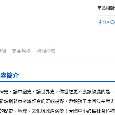
全家取貨
商品相關分
每筆NT$5
└童書教育
分享
付款後全
❚ 紙本書
每筆NT$5
最新出版
7-11取貨
└童書教育
每筆NT$6
說明
商品規格
相關推薦
付款後7-1
每筆NT$6
宅配
內容簡介
每筆NT$7
離島宅配
灣史、讀中國史、讀世界史，你當然更不應該缺漏的是─
每筆NT$2
新課綱著重區域整合的宏觀視野，帶領孩子重回漫長歷史
海外叢書
的歷史、地理、文化與政經演變！★國中小必備社會科補