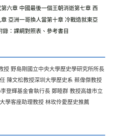
第六章 中國最後一個王朝消逝第七章 西
章 亞洲一哥換人當第十章 冷戰造就東亞
附錄：課綱對照表、參考書目
授 野島剛國立中央大學歷史學研究所所長 
任 陳文松教授深圳大學歷史系 蔡偉傑教授
eap李登輝基金會執行長 鄭睦群 教授高雄市立
華大學客座助理教授 林玫伶愛歷史推薦