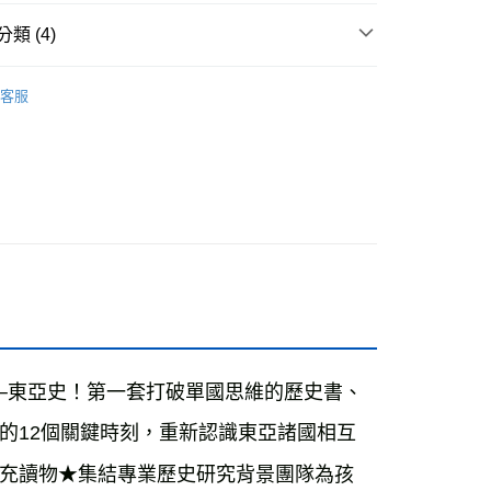
付款
類 (4)
0，滿NT$499(含以上)免運費
11-15歲適讀
客服
家取貨
籍
0，滿NT$499(含以上)免運費
付款
週三親子共學日
0，滿NT$799(含以上)免運費
1取貨
0，滿NT$799(含以上)免運費
0，滿NT$799(含以上)免運費
─東亞史！第一套打破單國思維的歷史書、
00，滿NT$99,999(含以上)免運費
的12個關鍵時刻，重新認識東亞諸國相互
運費
查看運費
充讀物★集結專業歷史研究背景團隊為孩