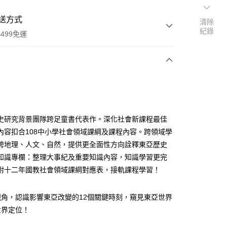
送方式
清除
紀錄
499免運
次付款
付款
史研究背景團隊跨足童書代表作。深化社會新課程最佳
內容扣合108中小學社會領域課綱及課程內容。跨領域學
跨地理、人文、自然，提供更全面性方向詮釋東亞歷史
知識專欄：整理大事紀及重要知識內容，知識學習更完
附十二年國教社會領域課綱對應表，接軌課程學習！
視角，認識影響東亞改變的12個關鍵時刻，窺見東亞世界
世界定位！