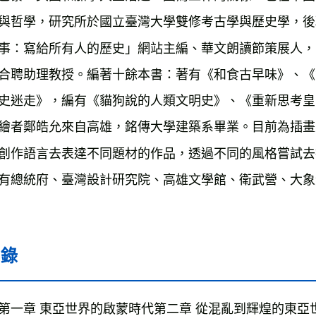
與哲學，研究所於國立臺灣大學雙修考古學與歷史學，後
事：寫給所有人的歷史」網站主編、華文朗讀節策展人，
合聘助理教授。編著十餘本書：著有《和食古早味》、《
史迷走》，編有《貓狗說的人類文明史》、《重新思考皇
繪者鄭皓允來自高雄，銘傳大學建築系畢業。目前為插畫
創作語言去表達不同題材的作品，透過不同的風格嘗試去
有總統府、臺灣設計研究院、高雄文學館、衛武營、大象
目錄
第一章
東亞世界的啟蒙時代第二章 從混亂到輝煌的東亞世