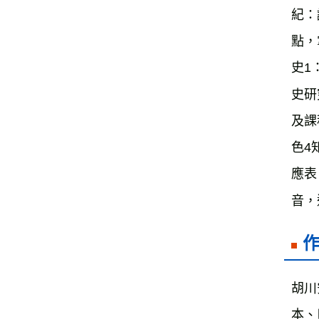
紀：
點，
史1
史研
及課
色4
應表
音，
胡川
本、