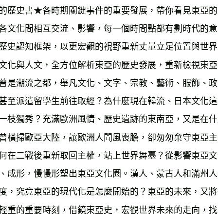
雜誌海外
的歷史書★各時期關鍵事件的重要發展，帶你看見東亞的
數位商品
各文化間相互交流、影響，每一個時間點都有劃時代的意
歷史認知框架，以更宏觀的視野重新丈量立足位置與世界
文化與人文，全方位解析東亞的歷史發展，重新檢視東亞
曾是潮流之都，舉凡文化、文字、宗教、藝術、服飾、政
甚至派遣留學生前往取經？為什麼現在韓流、日本文化這
一枝獨秀？充滿歐洲風情、歷史遺跡的東南亞，又是在什
曾橫掃歐亞大陸，讓歐洲人聞風喪膽，卻匆匆棄守東亞主
何在二戰後重新取回主權，站上世界舞臺？從影響東亞文
、成形，慢慢形塑出東亞文化圈。漢人、蒙古人和滿州人
度，究竟東亞的現代化是怎麼開始的？東亞的未來，又將
輕重的重要時刻，借鏡東亞史，宏觀世界未來的走向，找