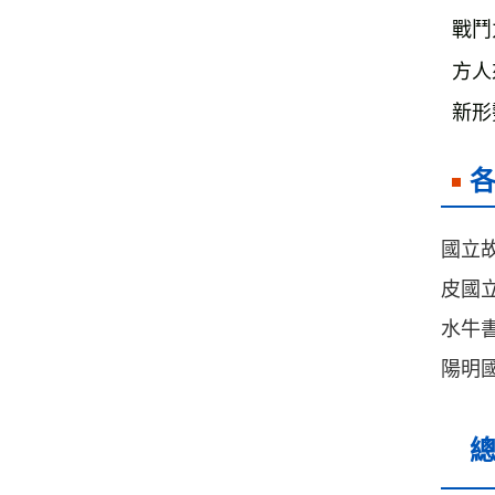
戰鬥
方人
新形
國立
皮國
水牛書
陽明