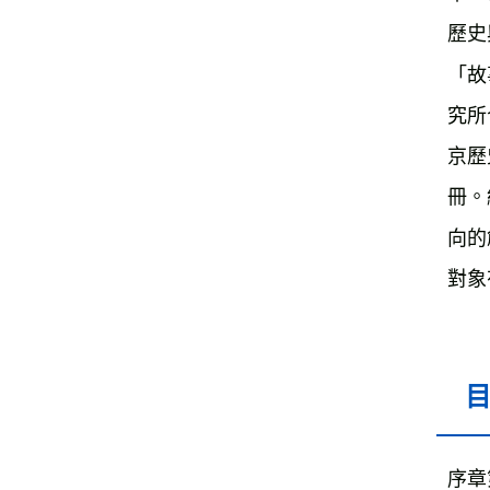
歷史
「故
究所
京歷
冊。
向的
對象
序章