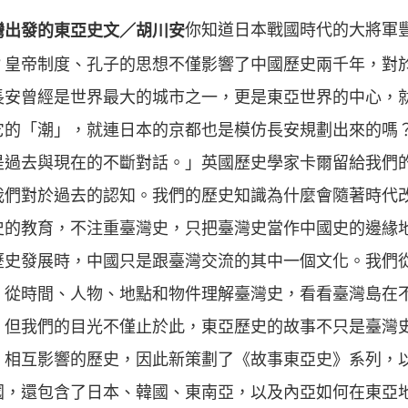
你知道日本戰國時代的大將軍
灣出發的東亞史文／胡川安
？皇帝制度、孔子的思想不僅影響了中國歷史兩千年，對
長安曾經是世界最大的城市之一，更是東亞世界的中心，
它的「潮」，就連日本的京都也是模仿長安規劃出來的嗎
是過去與現在的不斷對話。」英國歷史學家卡爾留給我們
我們對於過去的認知。我們的歷史知識為什麼會隨著時代
史的教育，不注重臺灣史，只把臺灣史當作中國史的邊緣
歷史發展時，中國只是跟臺灣交流的其中一個文化。我們
，從時間、人物、地點和物件理解臺灣史，看看臺灣島在
。但我們的目光不僅止於此，東亞歷史的故事不只是臺灣
、相互影響的歷史，因此新策劃了《故事東亞史》系列，
國，還包含了日本、韓國、東南亞，以及內亞如何在東亞