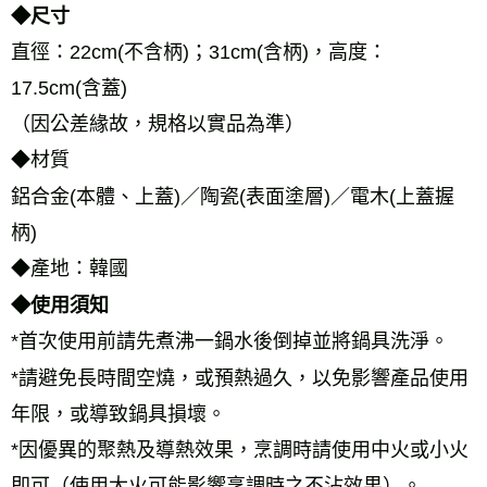
◆尺寸
直徑：22cm(不含柄)；31cm(含柄)，高度：
17.5cm(含蓋)
（因公差緣故，規格以實品為準）
◆材質
鋁合金(本體、上蓋)／陶瓷(表面塗層)／電木(上蓋握
柄)
◆產地：韓國
◆使用須知
*首次使用前請先煮沸一鍋水後倒掉並將鍋具洗淨。
*請避免長時間空燒，或預熱過久，以免影響產品使用
年限，或導致鍋具損壞。
*因優異的聚熱及導熱效果，烹調時請使用中火或小火
即可（使用大火可能影響烹調時之不沾效果）。