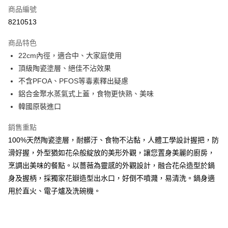
商品編號
LINE Pay
8210513
Apple Pay
商品特色
街口支付
22cm內徑，適合中、大家庭使用
頂級陶瓷塗層、絕佳不沾效果
悠遊付
不含PFOA、PFOS等毒素釋出疑慮
ATM付款
鋁合金聚水蒸氣式上蓋，食物更快熟、美味
韓國原裝進口
運送方式
銷售重點
宅配
100%天然陶瓷塗層，耐髒汙、食物不沾黏，人體工學設計握把，防
每筆NT$70，滿NT$799(含以上)免運費
滑好握，外型猶如花朵般綻放的美形外觀，讓您置身美麗的廚房，
離島宅配
烹調出美味的餐點。以薔薇為靈感的外觀設計，融合花朵造型於鍋
身及握柄，採獨家花瓣造型出水口，好倒不噴濺，易清洗。鍋身適
每筆NT$200，滿NT$99,999(含以上)免運費
用於直火、電子爐及洗碗機。