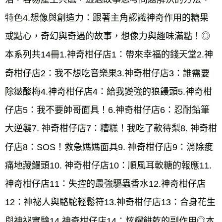
特色4.想像與創造力：跟著主角認識神奇作用的糖果
或點心，奇幻與奇遇的故事，想像力與趣味滿點！◎
本系列共14冊1.神奇柑仔店1：帶來幸福的錢天堂2.神
奇柑仔店2：我不想吃音樂果3.神奇柑仔店3：誰需要
除皺酸梅4.神奇柑仔店4：給我變強的狼饅頭5.神奇柑
仔店5：我不要帥哥面具！6.神奇柑仔店6：忍耐鉛筆
大逆襲7. 神奇柑仔店7：糟糕！我吃了款待梨8. 神奇柑
仔店8：SOS！救急媽媽面具9. 神奇柑仔店9：消除痠
痛地藏鰻頭10. 神奇柑仔店10：順風耳軟糖的報應11.
神奇柑仔店11：失控的最強驅蟲香水12.神奇柑仔店
12：神祕人與駱駝輕鬆符13.神奇柑仔店13：合身花生
與神祕實驗14.神奇柑仔店14：炫耀餅乾的副作用◎本