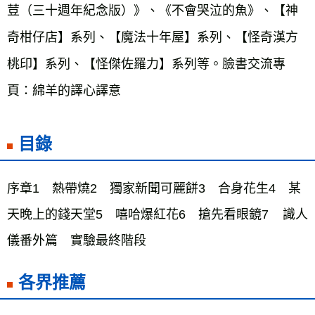
荳（三十週年紀念版）》、《不會哭泣的魚》、【神
奇柑仔店】系列、【魔法十年屋】系列、【怪奇漢方
桃印】系列、【怪傑佐羅力】系列等。臉書交流專
頁：綿羊的譯心譯意
目錄
序章1　熱帶燒2　獨家新聞可麗餅3　合身花生4　某
天晚上的錢天堂5　嘻哈爆紅花6　搶先看眼鏡7    識人
儀番外篇　實驗最終階段
各界推薦