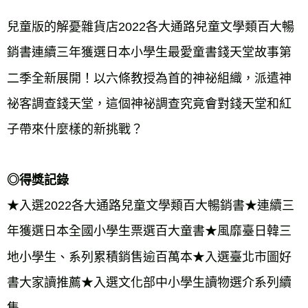
宅配
兒童版的解憂雜貨店2022各大通路兒童文學類百大暢
每筆NT$70，滿NT$799(含以上)免運費
銷書連續三年獲選日本小學生最愛童書錢天堂故事第
離島宅配
二季全新展開！以六條教授為首的神祕組織，派遣神
每筆NT$200，滿NT$99,999(含以上)免運費
祕客調查錢天堂，這個神祕調查究竟會對錢天堂和紅
海外叢書運費
查看運費
子帶來什麼樣的新挑戰？
雜誌海外運費
查看運費
數位商品海外免運
查看運費
◎得獎記錄
★入選2022各大通路兒童文學類百大暢銷書★連續三
年獲選日本全國小學生票選百大童書★風靡臺日韓三
地小學生、系列累積銷售逾百萬本★入選臺北市圖好
書大家讀推薦★入選文化部中小學生讀物選介系列續