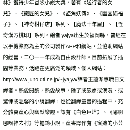
林》獲得少年冒險小說大獎，著有《送行者的女
兒》、《鐵匠的女兒》、《盜角妖傳》、《幽靈貓福
子》、【神奇柑仔店】系列、【魔法十年屋】、【怪
奇漢方桃印】系列。繪者jyajya出生於福岡縣，曾經在
以手機業務為主的公司製作APP和網站，並協助網站
的經營，二〇一一年成為自由設計師。目前拓展了插
圖等業務，活躍在更廣泛的領域。個人網站：
http://www.juno.dti.ne.jp/~jyajya/譯者王蘊潔專職日文
譯者。熱愛閱讀，熱愛故事，除了或嚴肅或浪漫、或
驚悚或溫馨的小說翻譯，也從翻譯童書的過程中，充
分體會童心與幽默樂趣。譯有《白色巨塔》、《哪啊
哪啊神去村》等暢銷小說，童書譯作有《窗邊的小荳