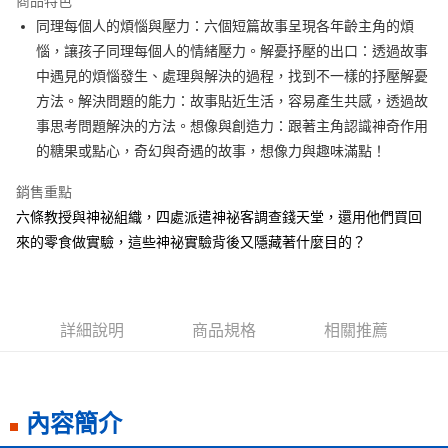
商品特色
Apple Pay
同理每個人的煩惱與壓力：六個短篇故事呈現各年齡主角的煩
惱，讓孩子同理每個人的情緒壓力。解憂抒壓的出口：透過故事
街口支付
中遇見的煩惱發生、處理與解決的過程，找到不一樣的抒壓解憂
悠遊付
方法。解決問題的能力：故事貼近生活，容易產生共感，透過故
事思考問題解決的方法。想像與創造力：跟著主角認識神奇作用
ATM付款
的糖果或點心，奇幻與奇遇的故事，想像力與趣味滿點！
運送方式
銷售重點
全家取貨付款
六條教授與神祕組織，四處派遣神祕客調查錢天堂，還用他們買回
每筆NT$50，滿NT$499(含以上)免運費
來的零食做實驗，這些神祕實驗背後又隱藏著什麼目的？
付款後全家取貨
每筆NT$50，滿NT$499(含以上)免運費
詳細說明
商品規格
相關推薦
7-11取貨付款
每筆NT$60，滿NT$799(含以上)免運費
付款後7-11取貨
內容簡介
每筆NT$60，滿NT$799(含以上)免運費