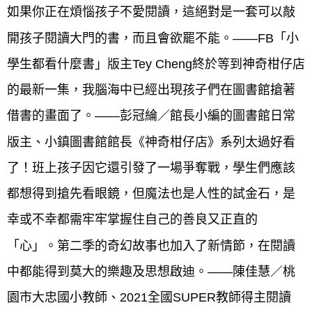
如果你正在煩惱孩子不愛閱讀，這絕對是一套可以敲
開孩子閱讀大門的書，而且會欲罷不能。——FB「小
學生都看什麼書」版主Tey Cheng終於等到神奇柑仔店
的最新一集，我腦海中已經出現孩子們在圖書館搶著
借書的畫面了。——彭冠綸／館長小編的圖書館日常
版主、小鎮圖書館館長《神奇柑仔店》系列太過好看
了！班上孩子因它還引發了一場爭奪戰，學生們應該
都想得到搶先看眼鏡，但魔法也是人性的試金石，是
幸或不幸都需牢牢掌握住自己的善良又正直的
「心」。第二季的奇幻故事也加入了新情節，在閱讀
中都能得到莫大的樂趣及思想啟迪。——陳佳慧／桃
園市大忠國小教師、2021全國SUPER教師得主閱讀