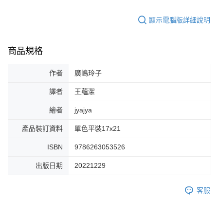
顯示電腦版詳細說明
商品規格
作者
廣嶋玲子
譯者
王蘊潔
繪者
jyajya
產品裝訂資料
單色平裝17x21
ISBN
9786263053526
出版日期
20221229
客服