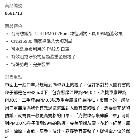
商品編號
LINE Pay
8661713
Apple Pay
商品特色
街口支付
台灣紡織所 TTRI PM0.075μm 粒徑測試，具 99%過濾效果
CNS15980 國家標準八大項測試
悠遊付
可水洗重複利用的 PM2.5 口罩
ATM付款
有效阻擋汙染物及過濾重金屬粒子
特殊剪裁，完美弧型
運送方式
銷售重點
宅配
市面上一般口罩只規範到PM3以上的粒子，但許多對於人體有害的
每筆NT$70，滿NT$799(含以上)免運費
粒子都是在PM2.5以下，包含廚房油煙為PM 0.1、汽機車廢煙為
離島宅配
PM0.3、二手煙為PM0.3以及重金屬微粒為PM1，市面上的一般醫
用口罩無法為我們有效過濾這些對人體有害的粒子，想要更完整的
每筆NT$200，滿NT$99,999(含以上)免運費
防護，就需要一款更高規格的口罩，「克微粒奈米薄膜口罩」可針
對PM0.075粒子做到99%的防護，完美阻擋灰塵、花粉、細菌、塵
蟎、油煙、香菸、灰塵、油汙、霧霾等有害粒子，提供全方位的保