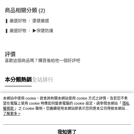
商品相關分類 (2)
❚ 嚴選好物
康健嚴選
❚ 嚴選好物
▶保健防護
評價
喜歡這個商品嗎？購買後給他一個好評吧
本分類熱銷
全站排行
本網站中使用 cookie，欲查詢有關本網站使用 cookie 方式之詳情，及若您不希
熱門標籤
望在電腦上使用 cookie 時應如何變更電腦的 cookie 設定，請參閱本網站「
隱私
權條款
」之 Cookie 聲明。您繼續使用本網站即表示您同意本公司得按本網站使
用條款之 Cookie 聲明使用 cookie。
了解更多 >
我知道了