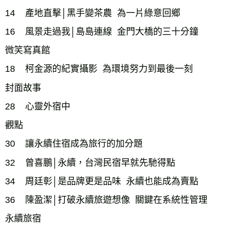
14    產地直擊│黑手變茶農  為一片綠意回鄉

16    風景走過我│島島連線  金門大橋的三十分鐘

微笑寫真館

18    柯金源的紀實攝影  為環境努力到最後一刻

封面故事

28    心靈外宿中

觀點

30    讓永續住宿成為旅行的加分題

32    曾喜鵬│永續，台灣民宿早就先馳得點

34    周廷彰│是品牌更是品味  永續也能成為賣點

36    陳盈潔│打破永續旅遊想像  關鍵在系統性管理

永續旅宿
