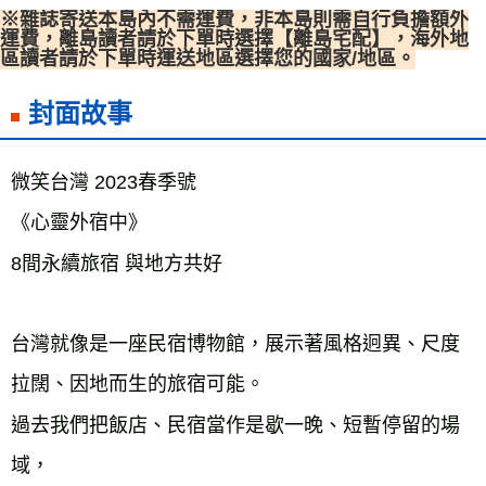
※雜誌寄送本島內不需運費，非本島則需自行負擔額外
宅配
運費，離島讀者請於下單時選擇【離島宅配】，海外地
每筆NT$70，滿NT$799(含以上)免運費
區讀者請於下單時運送地區選擇您的國家/地區。
離島宅配
封面故事
每筆NT$200，滿NT$99,999(含以上)免運費
海外叢書運費
查看運費
微笑台灣 2023春季號

雜誌海外運費
查看運費
《心靈外宿中》

數位商品海外免運
查看運費
8間永續旅宿 與地方共好

台灣就像是一座民宿博物館，展示著風格迥異、尺度
拉闊、因地而生的旅宿可能。

過去我們把飯店、民宿當作是歇一晚、短暫停留的場
域，
