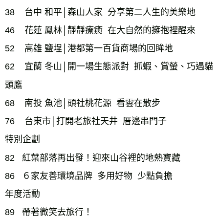
38    台中 和平│森山人家  分享第二人生的美樂地

46    花蓮 鳳林│靜靜療癒  在大自然的擁抱裡醒來

52    高雄 鹽埕│港都第一百貨商場的回眸地

62    宜蘭 冬山│開一場生態派對  抓蝦、賞螢、巧遇貓
頭鷹

68    南投 魚池│頭社桃花源  看雲在散步

76    台東市│打開老旅社天井  厝邊串門子

特別企劃

82   紅葉部落再出發！迎來山谷裡的地熱寶藏

86   ６家友善環境品牌  多用好物  少點負擔

年度活動

89   帶著微笑去旅行！
