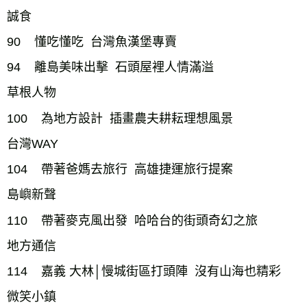
誠食

90    懂吃懂吃  台灣魚漢堡專賣

94    離島美味出擊  石頭屋裡人情滿溢

草根人物

100    為地方設計  插畫農夫耕耘理想風景

台灣WAY

104    帶著爸媽去旅行  高雄捷運旅行提案

島嶼新聲

110    帶著麥克風出發  哈哈台的街頭奇幻之旅

地方通信

114    嘉義 大林│慢城街區打頭陣  沒有山海也精彩

微笑小鎮
