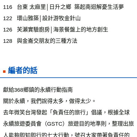
116   台東 太麻里│日升之鄉  築起南迴解憂生活夢

122   環山雅築│設計游牧金針山

126   芙瀨實驗廚房│海景餐盤上的地方創生

編者的話
獻給368鄉鎮的永續行動指南

關於永續，我們說得太多，做得太少。

去年微笑台灣發起「負責任的旅行」倡議，根據全球
永續旅遊委員會（GSTC）旅遊目的地準則，整理出旅
人能夠即知即行的七大行動，號召大家帶著負責任的