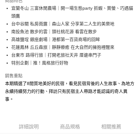
商品特色
Apple Pay
宜蘭冬山 三富休閒農場｜開一場生態party 抓蝦、賞螢、巧遇貓
頭鷹
街口支付
台中谷關 私房雨露｜森山人家 分享第二人生的美樂地
悠遊付
南投魚池 散步的雲｜頭社桃花源 看雲在散步
高雄鹽埕 銀座劇場｜港都第一百貨商場的回眸
ATM付款
花蓮鳳林 丘丘森旅｜靜靜療癒 在大自然的擁抱裡醒來
台東市 路得行旅｜打開老旅社天井 厝邊串門子
運送方式
特別企劃｜推！風格旅行好物
全家取貨付款
每筆NT$50，滿NT$499(含以上)免運費
銷售重點
本期精選了8間質地美好的民宿，看見民宿背後的人生故事、為地方
付款後全家取貨
永續持續努力的行動、拜訪只有民宿主人帶路才能認識的奇人異
每筆NT$50，滿NT$499(含以上)免運費
事。
7-11取貨付款
每筆NT$60，滿NT$799(含以上)免運費
詳細說明
商品規格
相關推薦
付款後7-11取貨
每筆NT$60，滿NT$799(含以上)免運費