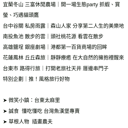
宜蘭冬山 三富休閒農場｜開一場生態party 抓蝦、賞
螢、巧遇貓頭鷹

台中谷關 私房雨露｜森山人家 分享第二人生的美樂地

南投魚池 散步的雲｜頭社桃花源 看雲在散步 

高雄鹽埕 銀座劇場｜港都第一百貨商場的回眸 

花蓮鳳林 丘丘森旅｜靜靜療癒 在大自然的擁抱裡醒來 

台東市 路得行旅｜打開老旅社天井 厝邊串門子 

特別企劃｜推！風格旅行好物 

➤ 微笑小鎮：台東太麻里

➤ 誠食  懂吃懂吃 台灣魚漢堡專賣  

➤ 草根人物  插畫農夫 
