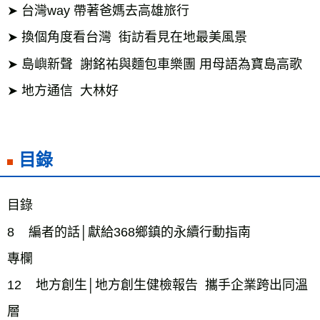
➤ 台灣way 帶著爸媽去高雄旅行

➤ 換個角度看台灣  街訪看見在地最美風景

➤ 島嶼新聲  謝銘祐與麵包車樂團 用母語為寶島高歌

➤ 地方通信  大林好

目錄
目錄

8    編者的話│獻給368鄉鎮的永續行動指南

專欄 

12    地方創生│地方創生健檢報告  攜手企業跨出同溫
層
