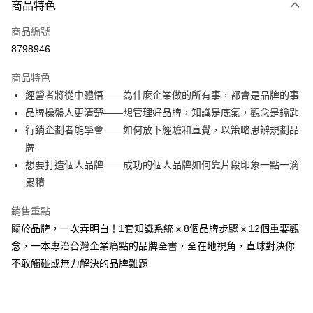
商品特色
信用卡一次付款
商品編號
超商取貨付款
8798946
LINE Pay
商品特色
Apple Pay
經營者將從中體悟——為什麼企業做的所有事，都會是品牌的事
品牌操盤人更清楚——想管理好品牌，知識是底氣，觀念是鑰匙
街口支付
行銷企劃者能學會——如何放下經驗和直覺，以策略思辨規劃品
悠遊付
牌
想要打造個人品牌——成功的個人品牌如何靠片段印象一點一滴
ATM付款
累積
運送方式
銷售重點
全家取貨付款
關於品牌，一次弄明白！1套知識系統 x 8個品牌步驟 x 12個重要觀
每筆NT$50，滿NT$499(含以上)免運費
念，一本專治台灣企業痛點的品牌全書，全在地視角，直球對決你
不敢觸碰或無力解決的品牌難題
付款後全家取貨
每筆NT$50，滿NT$499(含以上)免運費