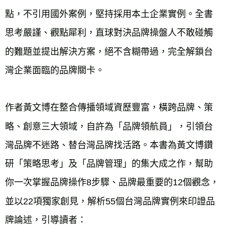
點，不引用國外案例，堅持採用本土企業實例。全書
思考嚴謹、觀點犀利，直球對決品牌操盤人不敢碰觸
的難題並提出解決方案，絕不含糊帶過，完全解鎖台
灣企業面臨的品牌關卡。

作者黃文博在整合傳播領域資歷豐富，橫跨品牌、策
略、創意三大領域，自許為「品牌領航員」，引領台
灣品牌不迷路、替台灣品牌找活路。本書為黃文博鑽
研「策略思考」及「品牌管理」的集大成之作，幫助
你一次掌握品牌操作8步驟、品牌最重要的12個觀念，
並以22項獨家創見，解析55個台灣品牌實例來印證品
牌論述，引導讀者：