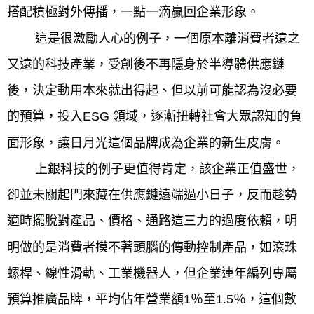
搭配積極對外傳播，一點一滴贏回企業形象。

        這是很激勵人心的例子，一個原本離消費者遠之
又遠的科技產業，受創後不再隱身於半導體供應鏈
後，決定動用本來就出得起、但以前可能認為沒必要
的預算，投入ESG 領域，逐漸扭轉社會大眾認知的負
面形象，讓日月光這個品牌成為企業的新生皮膚。

        上銀科技的例子更值得肯定，該企業正值盛世，
卻並未關起門來藏在供應鏈遠端過小日子，反而趁勢
適時擺脫對產品、價格、通路這三力的過度依賴，明
明做的是消費者摸不著頭腦的傳動控制產品，如滾珠
螺桿、線性滑軌、工業機器人，但企業連年編列專屬
預算推廣品牌，平均佔年營業額1％至1.5％，這個數