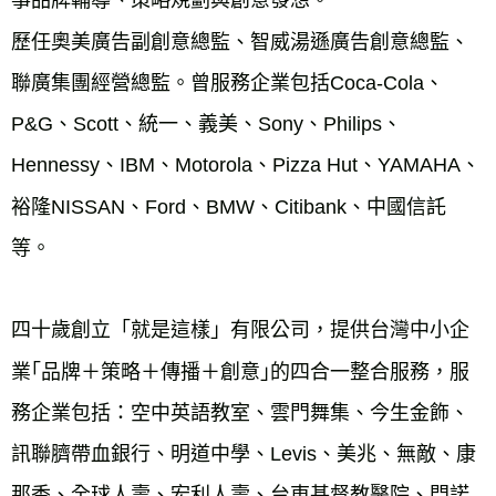
事品牌輔導、策略規劃與創意發想。

歷任奧美廣告副創意總監、智威湯遜廣告創意總監、
聯廣集團經營總監。曾服務企業包括Coca-Cola、
P&G、Scott、統一、義美、Sony、Philips、
Hennessy、IBM、Motorola、Pizza Hut、YAMAHA、
裕隆NISSAN、Ford、BMW、Citibank、中國信託
等。

四十歲創立「就是這樣」有限公司，提供台灣中小企
業｢品牌＋策略＋傳播＋創意｣的四合一整合服務，服
務企業包括：空中英語教室、雲門舞集、今生金飾、
訊聯臍帶血銀行、明道中學、Levis、美兆、無敵、康
那香、全球人壽、宏利人壽、台東基督教醫院、門諾