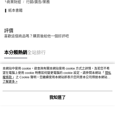
└商業財經
行銷/廣告/業務
❚ 紙本書籍
評價
喜歡這個商品嗎？購買後給他一個好評吧
本分類熱銷
全站排行
本網站中使用 cookie，欲查詢有關本網站使用 cookie 方式之詳情，及若您不希
熱門標籤
望在電腦上使用 cookie 時應如何變更電腦的 cookie 設定，請參閱本網站「
隱私
權條款
」之 Cookie 聲明。您繼續使用本網站即表示您同意本公司得按本網站使
用條款之 Cookie 聲明使用 cookie。
了解更多 >
我知道了