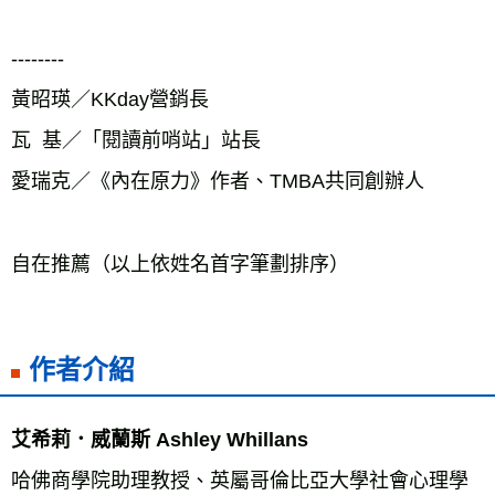
--------

黃昭瑛／KKday營銷長

瓦  基／「閱讀前哨站」站長

愛瑞克／《內在原力》作者、TMBA共同創辦人

作者介紹
艾希莉．威蘭斯 Ashley Whillans
哈佛商學院助理教授、英屬哥倫比亞大學社會心理學