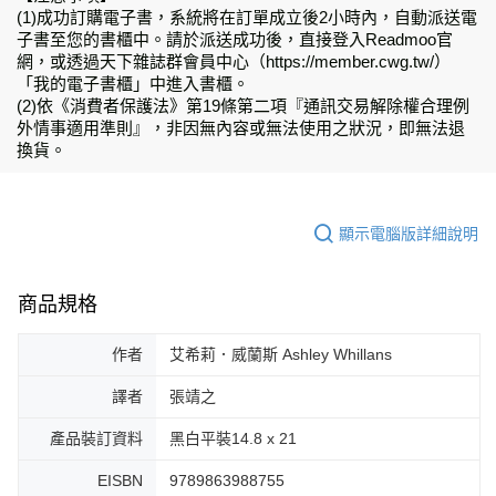
(1)成功訂購電子書，系統將在訂單成立後2小時內，自動派送電
子書至您的書櫃中。請於派送成功後，直接登入Readmoo官
網，或透過天下雜誌群會員中心（https://member.cwg.tw/）
「我的電子書櫃」中進入書櫃。
(2)依《消費者保護法》第19條第二項『通訊交易解除權合理例
外情事適用準則』，非因無內容或無法使用之狀況，即無法退
換貨。
顯示電腦版詳細說明
商品規格
作者
艾希莉．威蘭斯 Ashley Whillans
譯者
張靖之
產品裝訂資料
黑白平裝14.8 x 21
EISBN
9789863988755