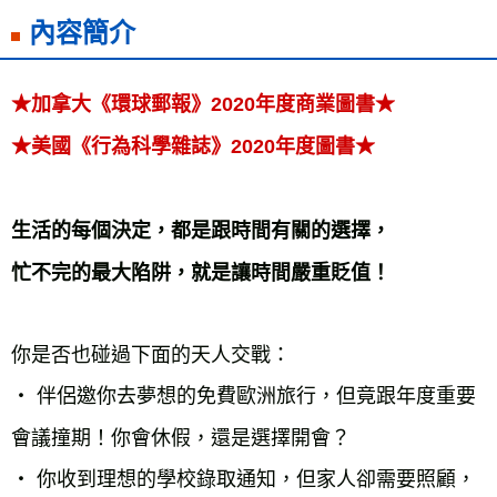
內容簡介
雜誌海外運費
查看運費
數位商品海外免運
查看運費
★加拿大《環球郵報》2020年度商業圖書★

★美國《行為科學雜誌》2020年度圖書★
生活的每個決定，都是跟時間有關的選擇，

忙不完的最大陷阱，就是讓時間嚴重貶值！
你是否也碰過下面的天人交戰：

‧ 伴侶邀你去夢想的免費歐洲旅行，但竟跟年度重要
會議撞期！你會休假，還是選擇開會？

‧ 你收到理想的學校錄取通知，但家人卻需要照顧，