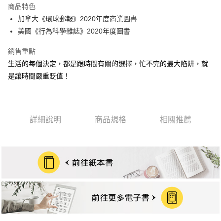
商品特色
街口支付
加拿大《環球郵報》2020年度商業圖書
美國《行為科學雜誌》2020年度圖書
悠遊付
銷售重點
ATM付款
生活的每個決定，都是跟時間有關的選擇，忙不完的最大陷阱，就
是讓時間嚴重貶值！
運送方式
宅配
每筆NT$70，滿NT$799(含以上)免運費
詳細說明
商品規格
相關推薦
數位商品免運
免運費
數位商品離島免運
免運費
離島宅配
每筆NT$200，滿NT$99,999(含以上)免運費
海外叢書運費
查看運費