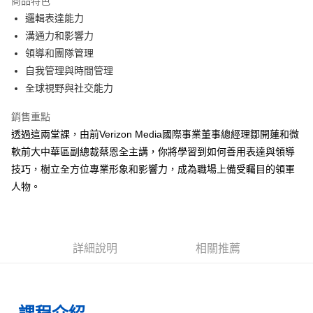
商品特色
街口支付
邏輯表達能力
溝通力和影響力
悠遊付
領導和團隊管理
ATM付款
自我管理與時間管理
全球視野與社交能力
運送方式
銷售重點
宅配
透過這兩堂課，由前Verizon Media國際事業董事總經理鄒開蓮和微
每筆NT$70，滿NT$799(含以上)免運費
軟前大中華區副總裁蔡恩全主講，你將學習到如何善用表達與領導
數位商品免運
技巧，樹立全方位專業形象和影響力，成為職場上備受矚目的領軍
人物。
免運費
數位商品離島免運
免運費
詳細說明
相關推薦
離島宅配
每筆NT$200，滿NT$99,999(含以上)免運費
海外叢書運費
查看運費