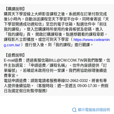
【購課說明】
購買天下學習線上大師影音課程之後，系統將在訂單付款完成
後1小時內，自動派送課程至天下學習平台中，同時會寄送「天
下學習開通成功通知信」至您的電子信箱，點選信件中「前往
我的課程」，登入您購課時所使用的會員帳號及密碼，進入
「我的課程」頁， 開啟訂購課程後，點選想觀看的課程章節，
課程影片立即播放。或您可到天下學習（
https://www.cwlearnin
）進行登入後，到「我的課程」進行觀課。
g.com.tw/
【退費說明】
E-mail退費：透過客服信箱BILL@CW.COM.TW與我們聯繫，信
件主旨請寫：「申請退費／課程名稱」、信件內容請提供「訂
單編號」，若確認未啟用任何一堂課，我們將協助辦理後續退
費事宜。
電話申請退費：請致電讀者服務專線02-2662-0332，將會有專
人提供後續協助。（客服時段：週一至週五 09:00-17:30，例假
日及國定假日則暫停服務）
顯示電腦版詳細說明