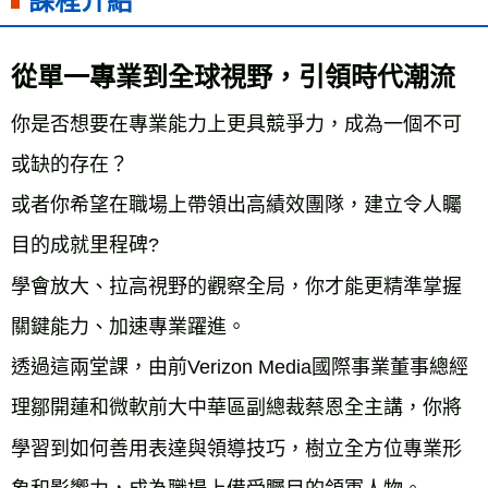
課程介紹
雜誌海外運費
查看運費
數位商品海外免運
查看運費
從單一專業到全球視野，引領時代潮流
你是否想要在專業能力上更具競爭力，成為一個不可
或缺的存在？

或者你希望在職場上帶領出高績效團隊，建立令人矚
目的成就里程碑?

學會放大、拉高視野的觀察全局，你才能更精準掌握
關鍵能力、加速專業躍進。

透過這兩堂課，由前Verizon Media國際事業董事總經
理鄒開蓮和微軟前大中華區副總裁蔡恩全主講，你將
學習到如何善用表達與領導技巧，樹立全方位專業形