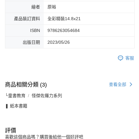
繪者
原裕
產品裝訂資料
全彩精裝14.8x21
ISBN
9786263054684
出版日期
2023/05/26
客服
商品相關分類 (3)
查看全部
└童書教育
怪傑佐羅力系列
❚ 紙本書籍
評價
喜歡這個商品嗎？購買後給他一個好評吧