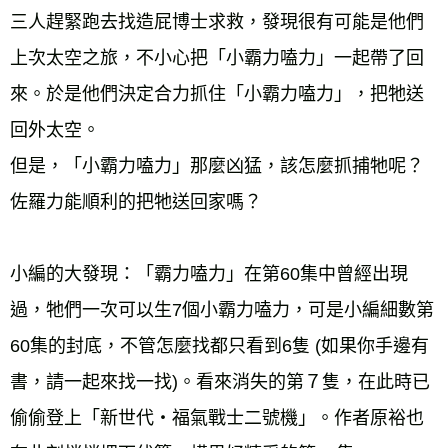
三人趕緊跑去找造屁博士求救，發現很有可能是他們
上次太空之旅，不小心把「小霸力嗑力」一起帶了回
來。於是他們決定合力抓住「小霸力嗑力」，把牠送
回外太空。 
但是，「小霸力嗑力」那麼凶猛，該怎麼抓捕牠呢？
佐羅力能順利的把牠送回家嗎？ 
小編的大發現：「霸力嗑力」在第60集中曾經出現
過，牠們一次可以生7個小霸力嗑力，可是小編細數第
60集的封底，不管怎麼找都只看到6隻 (如果你手邊有
書，請一起來找一找)。看來消失的第７隻，在此時已
偷偷登上「新世代‧福氣戰士二號機」。作者原裕也