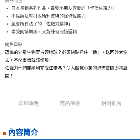
商品特色
Apple Pay
日本長銷系列作品，最受小朋友喜愛的「怪傑佐羅力」
不靠魔法就打敗哈利波特的怪傑佐羅力
街口支付
風靡所有孩子的「佐羅力精神」
悠遊付
享受閱讀樂趣，又能練習閱讀邏輯
ATM付款
銷售重點
恐怖的外星生物要占領地球？必須快點抓住「牠」，送回外太空
運送方式
去，不然事情就該慘啦！
全家取貨付款
佐羅力他們能順利完成任務嗎？令人膽戰心驚的恐怖冒險即將展
每筆NT$50，滿NT$499(含以上)免運費
開！
付款後全家取貨
每筆NT$50，滿NT$499(含以上)免運費
詳細說明
商品規格
相關推薦
7-11取貨付款
每筆NT$60，滿NT$799(含以上)免運費
付款後7-11取貨
內容簡介
每筆NT$60，滿NT$799(含以上)免運費