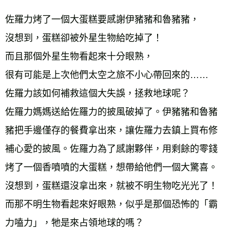
宅配
佐羅力烤了一個大蛋糕要感謝伊豬豬和魯豬豬， 
每筆NT$70，滿NT$799(含以上)免運費
沒想到，蛋糕卻被外星生物給吃掉了！ 
離島宅配
而且那個外星生物看起來十分眼熟， 
每筆NT$200，滿NT$99,999(含以上)免運費
很有可能是上次他們太空之旅不小心帶回來的…… 
海外叢書運費
查看運費
佐羅力該如何補救這個大失誤，拯救地球呢？ 
雜誌海外運費
查看運費
佐羅力媽媽送給佐羅力的披風破掉了。伊豬豬和魯豬
數位商品海外免運
查看運費
豬把手邊僅存的餐費拿出來，讓佐羅力去鎮上買布修
補心愛的披風。佐羅力為了感謝夥伴，用剩餘的零錢
烤了一個香噴噴的大蛋糕，想帶給他們一個大驚喜。
沒想到，蛋糕還沒拿出來，就被不明生物吃光光了！
而那不明生物看起來好眼熟，似乎是那個恐怖的「霸
力嗑力」，牠是來占領地球的嗎？ 