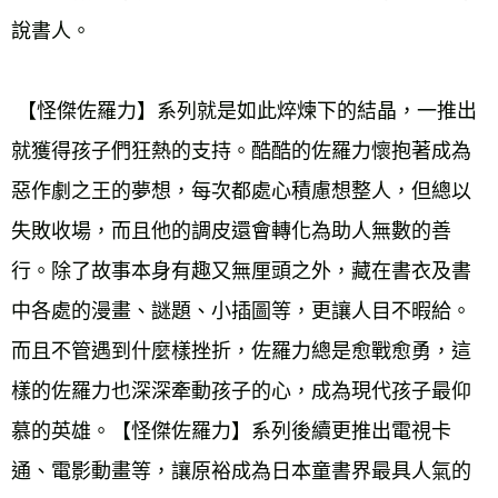
 【怪傑佐羅力】系列就是如此焠煉下的結晶，一推出
就獲得孩子們狂熱的支持。酷酷的佐羅力懷抱著成為
惡作劇之王的夢想，每次都處心積慮想整人，但總以
失敗收場，而且他的調皮還會轉化為助人無數的善
行。除了故事本身有趣又無厘頭之外，藏在書衣及書
中各處的漫畫、謎題、小插圖等，更讓人目不暇給。
而且不管遇到什麼樣挫折，佐羅力總是愈戰愈勇，這
樣的佐羅力也深深牽動孩子的心，成為現代孩子最仰
慕的英雄。【怪傑佐羅力】系列後續更推出電視卡
通、電影動畫等，讓原裕成為日本童書界最具人氣的