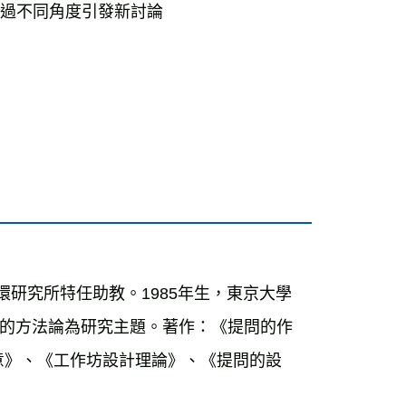
過不同角度引發新討論

環研究所特任助教。1985年生，東京大學
的方法論為研究主題。著作：《提問的作
提問探索創意》、《工作坊設計理論》、《提問的設