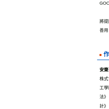
GO
將提
善用
株式
工學
法》
計》