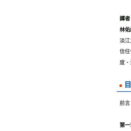
譯者

淡江
信任
度、
前言
第一