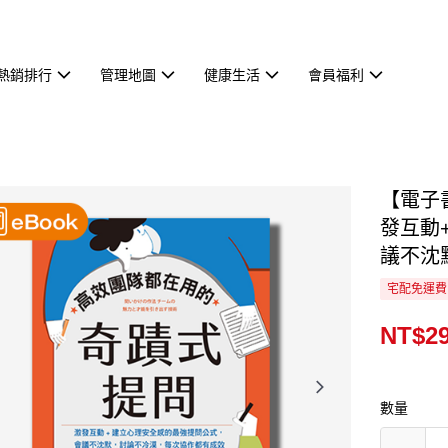
熱銷排行
管理地圖
健康生活
會員福利
【電子
發互動
議不沈
宅配免運費
NT$2
數量