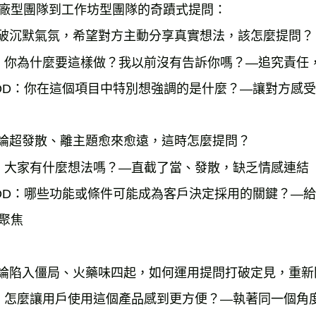
廠型團隊到工作坊型團隊的奇蹟式提問：

打破沉默氣氛，希望對方主動分享真實想法，該怎麼提問？

：你為什麼要這樣做？我以前沒有告訴你嗎？―追究責任，
OD：你在這個項目中特別想強調的是什麼？―讓對方感受
討論超發散、離主題愈來愈遠，這時怎麼提問？

：大家有什麼想法嗎？―直截了當、發散，缺乏情感連結

OD：哪些功能或條件可能成為客戶決定採用的關鍵？―給
聚焦

討論陷入僵局、火藥味四起，如何運用提問打破定見，重新
：怎麼讓用戶使用這個產品感到更方便？―執著同一個角度