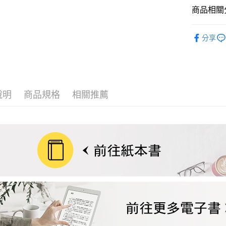
商品相關分
宅配
❚ 電子書
每筆NT$7
分享
數位商品
免運費
數位商品
說明
商品規格
相關推薦
免運費
離島宅配
每筆NT$2
海外叢書
雜誌海外
數位商品