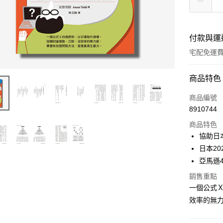
付款與運
宅配免運
付款方式
商品特色
信用卡一
商品編號
8910744
LINE Pay
商品特色
Apple Pay
協助日
日本20
街口支付
亞馬遜4
悠遊付
銷售重點
一個公式
ATM付款
效率的無
運送方式