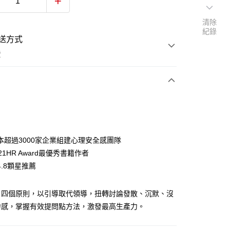
清除
紀錄
送方式
費
次付款
本超過3000家企業組建心理安全感團隊
21HR Award最優秀書籍作者
.8顆星推薦
Ｘ四個原則，以引導取代領導，扭轉討論發散、沉默、沒
力感，掌握有效提問點方法，激發最高生產力。