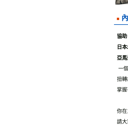
協助
日本
亞馬
一
扭轉
掌握
你在
請大