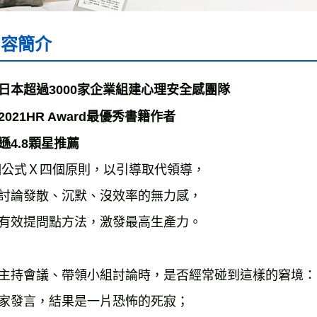
內容簡介
日本超過3000家企業組建心理安全感團隊

2021HR Award最優秀書籍作者

遜4.8顆星推薦
個公式Ｘ四個原則，以引導取代領導，

討論發散、沉默、沒效率的無力感，

有效提問點方法，激發最高生產力。

主持會議、帶領小組討論時，是否經常碰到這樣的窘境：

家發言，結果是一片恐怖的死寂；
