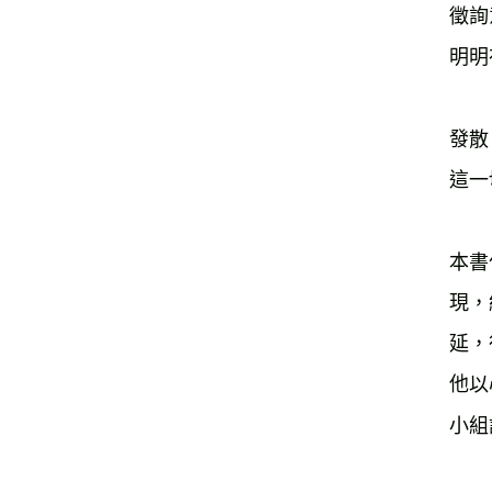
徵詢
明明
發散
這一
本書
現，
延，
他以
小組