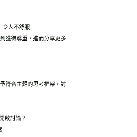
令人不舒服

到獲得尊重，進而分享更多

予符合主題的思考框架，討

開啟討論？


