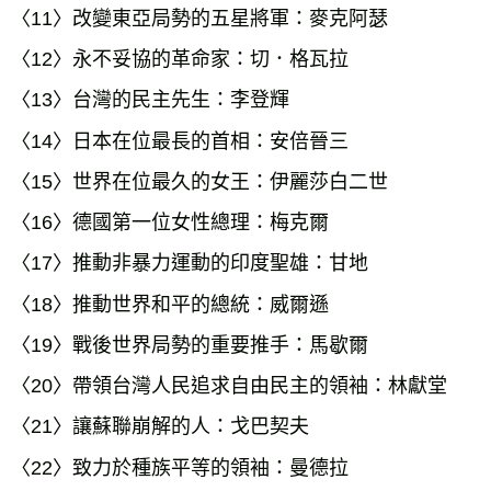
〈11〉改變東亞局勢的五星將軍：麥克阿瑟
〈12〉永不妥協的革命家：切．格瓦拉
〈13〉台灣的民主先生：李登輝
〈14〉日本在位最長的首相：安倍晉三
〈15〉世界在位最久的女王：伊麗莎白二世
〈16〉德國第一位女性總理：梅克爾
〈17〉推動非暴力運動的印度聖雄：甘地
〈18〉推動世界和平的總統：威爾遜
〈19〉戰後世界局勢的重要推手：馬歇爾
〈20〉帶領台灣人民追求自由民主的領袖：林獻堂
〈21〉讓蘇聯崩解的人：戈巴契夫
〈22〉致力於種族平等的領袖：曼德拉