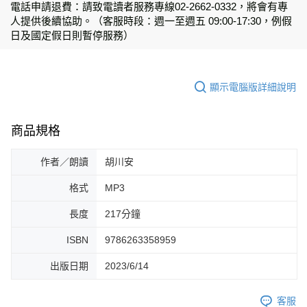
電話申請退費：請致電讀者服務專線
02-2662-0332
，將會有專
人提供後續協助。（客服時段：週一至週五
09:00-17:30
，例假
日及國定假日則暫停服務）
顯示電腦版詳細說明
商品規格
作者／朗讀
胡川安
格式
MP3
長度
217分鐘
ISBN
9786263358959
出版日期
2023/6/14
客服