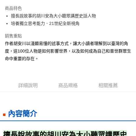
Apple Pay
商品特色
街口支付
擅長說故事的胡川安為大小聽眾講歷史話人物
培養獨立思考能力．21世紀全新視角
悠遊付
銷售重點
ATM付款
作者胡安川以淺顯易懂的述事方式，讓大小讀者理解到以臺灣的角
度，這100位人物是如何影響世界，以及如何成為自己和普世群眾生
運送方式
命中重要的存在。
宅配
每筆NT$70，滿NT$799(含以上)免運費
數位商品免運
詳細說明
商品規格
相關推薦
免運費
數位商品離島免運
免運費
內容簡介
離島宅配
每筆NT$200，滿NT$99,999(含以上)免運費
擅長說故事的胡川安為大小聽眾講歷史