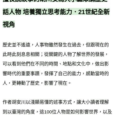
海外叢書運費
查看運費
話人物 培養獨立思考能力．21世紀全新
雜誌海外運費
查看運費
數位商品海外免運
查看運費
視角
歷史並不遙遠，人事物雖然發生在過去，但跟現在的
此時此刻息息相關；從關鍵的人物了解世界的發展，
可以看到他們在不同的時間、地點和文化中，做出影
響時代的重要事蹟，發揮了自己的能力，感動當時的
人，更轉動了歷史，影響了現在。
作者胡安川以淺顯易懂的述事方式，讓大小讀者理解
到以臺灣的角度，這100位人物是如何影響世界，以及