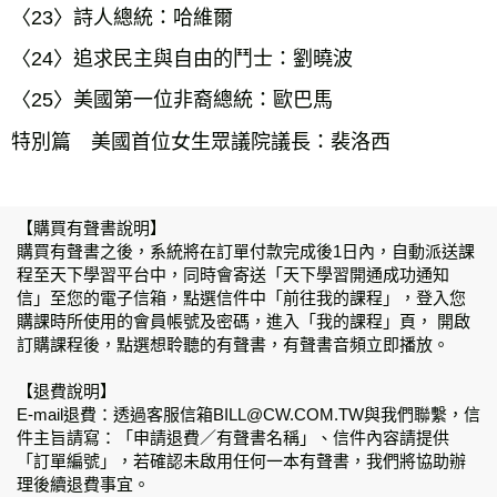
〈23〉詩人總統：哈維爾
〈24〉追求民主與自由的鬥士：劉曉波
〈25〉美國第一位非裔總統：歐巴馬
特別篇 美國首位女生眾議院議長：裴洛西
【購買有聲書說明】
購買有聲書之後，系統將在訂單付款完成後1日內，自動派送課
程至天下學習平台中，同時會寄送「天下學習開通成功通知
信」至您的電子信箱，點選信件中「前往我的課程」，登入您
購課時所使用的會員帳號及密碼，進入「我的課程」頁， 開啟
訂購課程後，點選想聆聽的有聲書，有聲書音頻立即播放。
【退費說明】
E-mail
退費：透過客服信箱
BILL@CW.COM.TW
與我們聯繫，信
件主旨請寫：「申請退費／有聲書名稱」、信件內容請提供
「訂單編號」，若確認未啟用任何一本有聲書，我們將協助辦
理後續退費事宜。