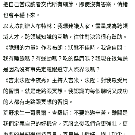
把自己當成讀者交代所有細節，即使沒有答案，情緒
也會平穩下來。 
以太坊創辦人布特林：我想建議大家，盡量成為跨領
域人才，跨領域知識的互動，往往對決策很有幫助。 
《脆弱的力量》作者布朗：狀態不佳時，我會自問：
我有睡飽嗎？有運動嗎？吃的健康嗎？我現在很焦躁
是因為沒有事先定義跟遵守人際界限嗎？ 
《吉米法隆今夜秀》主持人吉米‧法隆：對我最受用
的習慣，就是走路跟冥想。我認識的每個聰明又成功
的人都有走路跟冥想的習慣。 
荒野求生一哥貝爾‧吉羅斯：不要逃避辛苦，難關是
我們定義自己的好機會，克服之後我們會更強壯。更
重要的是記得保持善良，善良是「還好」與「頂尖」