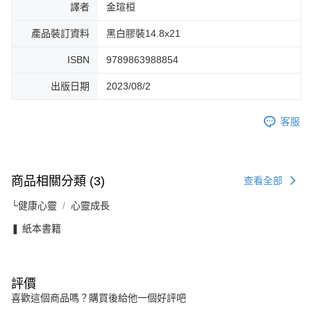
譯者
金瑄桓
產品裝訂資料
黑白膠裝14.8x21
ISBN
9789863988854
出版日期
2023/08/2
客服
商品相關分類 (3)
查看全部
└健康心靈
心靈成長
❚ 紙本書籍
評價
喜歡這個商品嗎？購買後給他一個好評吧