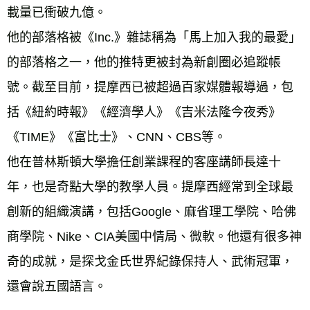
載量已衝破九億。 
他的部落格被《Inc.》雜誌稱為「馬上加入我的最愛」
的部落格之一，他的推特更被封為新創圈必追蹤帳
號。截至目前，提摩西已被超過百家媒體報導過，包
括《紐約時報》《經濟學人》《吉米法隆今夜秀》
《TIME》《富比士》、CNN、CBS等。 
他在普林斯頓大學擔任創業課程的客座講師長達十
年，也是奇點大學的教學人員。提摩西經常到全球最
創新的組織演講，包括Google、麻省理工學院、哈佛
商學院、Nike、CIA美國中情局、微軟。他還有很多神
奇的成就，是探戈金氏世界紀錄保持人、武術冠軍，
還會說五國語言。