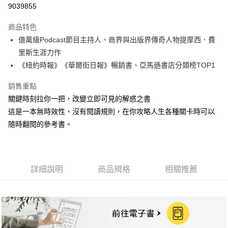
9039855
LINE Pay
商品特色
Apple Pay
億萬級Podcast節目主持人、商界與出版界傳奇人物提摩西．費
里斯生涯力作
街口支付
《紐約時報》《華爾街日報》暢銷書、亞馬遜書店分類榜TOP1
悠遊付
銷售重點
ATM付款
關鍵時刻拉你一把，改變立即可見的解惑之書
這是一本無時效性、沒有閱讀規則，在你攻略人生各種關卡時可以
運送方式
隨時翻閱的參考書。
全家取貨付款
每筆NT$50，滿NT$499(含以上)免運費
付款後全家取貨
詳細說明
商品規格
相關推薦
每筆NT$50，滿NT$499(含以上)免運費
7-11取貨付款
每筆NT$60，滿NT$799(含以上)免運費