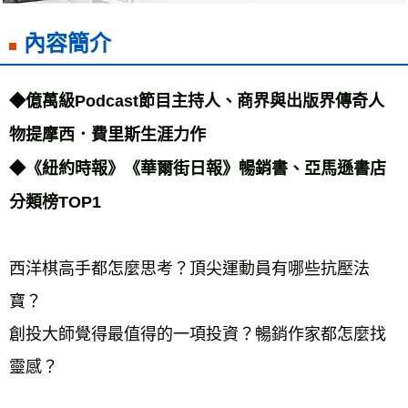
付款後7-11取貨
每筆NT$60，滿NT$799(含以上)免運費
內容簡介
宅配
每筆NT$70，滿NT$799(含以上)免運費
◆億萬級Podcast節目主持人、商界與出版界傳奇人
離島宅配
物提摩西．費里斯生涯力作 
每筆NT$200，滿NT$99,999(含以上)免運費
◆《紐約時報》《華爾街日報》暢銷書、亞馬遜書店
海外叢書運費
查看運費
分類榜TOP1 
雜誌海外運費
查看運費
數位商品海外免運
查看運費
西洋棋高手都怎麼思考？頂尖運動員有哪些抗壓法
寶？ 
創投大師覺得最值得的一項投資？暢銷作家都怎麼找
靈感？ 