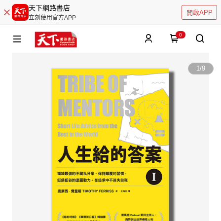
天下網路書店
開啟APP
立刻使用官方APP
0
1
/
9