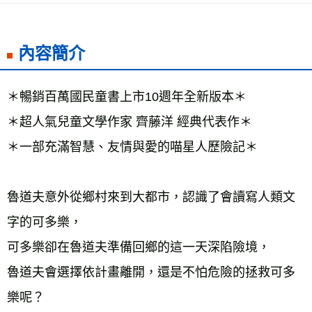
每筆NT$60，滿NT$799(含以上)免運費
宅配
內容簡介
每筆NT$70，滿NT$799(含以上)免運費
離島宅配
＊暢銷百萬國民童書上市10週年全新版本＊ 
每筆NT$200，滿NT$99,999(含以上)免運費
＊超人氣兒童文學作家 齊藤洋 經典代表作＊ 
海外叢書運費
查看運費
＊一部充滿智慧、友情與愛的喵星人歷險記＊ 
雜誌海外運費
查看運費
數位商品海外免運
查看運費
魯道夫意外從鄉村來到大都市，認識了會讀寫人類文
字的可多樂， 
可多樂卻在魯道夫準備回鄉的這一天深陷險境， 
魯道夫會選擇依計畫離開，還是不怕危險的拯救可多
樂呢？ 