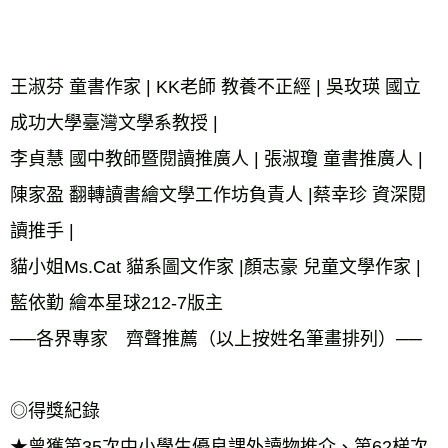
王淑芬 童書作家 | KK老師 教養不正經 | 吳玫瑛 國立
成功大學臺灣文學系教授 | 
李貞慧 國中教師暨閱讀推廣人 | 張淑瓊 童書推廣人 | 
陳家盈 翻轉讀書繪文學工作坊負責人 |蔡幸珍 資深閱
讀推手 | 
貓小姐Ms.Cat 貓系圖文作家 |顏志豪 兒童文學作家 | 
藍依勤 繪本星球212-7版主 
──各界專家　齊聲推薦（以上按姓名筆畫排列）── 
◎得獎紀錄 
★曾獲第35次中小學生優良課外讀物推介、第62梯次