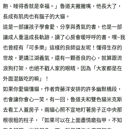
飽、睡得香就是幸福。」魯道夫撇撇嘴，他長大了，
長成有肌肉也有腦子的大貓。 
這是一部讓孩子學會愛、分享與勇氣的書，也是一部
讓成人重溫成長軌跡，讀了心房會暖呼呼的書。嘿~我
也曾經有「可多樂」這樣的良師益友呢！懂得生存的
世故，更講江湖義氣，還有一顆善良的心，就算跟流
浪狗打架，也絕不戳人家的眼睛，因為「大家都是在
外面混飯吃的嘛」！ 
如果你愛貓懂貓，作者齊藤洋安排的許多幽默橋段，
也會讓你會心一笑。有一回，魯道夫和雙色貓米克斯
去看工人蓋房子，兩貓心照不宣地盯著房子正中央那
根很粗的柱子，「如果可以在上面盡情磨指甲，不知