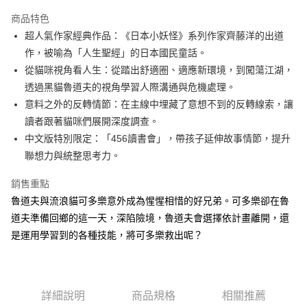
LINE Pay
商品特色
Apple Pay
超人氣作家經典作品：《日本小妖怪》系列作家齊藤洋的出道
作，被喻為「人生聖經」的日本國民童話。
街口支付
從貓咪視角看人生：從踏出舒適圈、適應新環境，到闖蕩江湖，
悠遊付
透過黑貓魯道夫的視角學習人際溝通與危機處理。
意料之外的反轉情節：在主線中埋藏了意想不到的反轉線索，讓
ATM付款
讀者跟著貓咪們展開深度調查。
中文版特別限定：「456讀書會」，帶孩子延伸故事情節，提升
運送方式
聯想力與統整思考力。
全家取貨付款
每筆NT$50，滿NT$499(含以上)免運費
銷售重點
魯道夫與流浪貓可多樂意外成為惺惺相惜的好兄弟。可多樂卻在魯
付款後全家取貨
道夫準備回鄉的這一天，深陷險境，魯道夫會選擇依計畫離開，還
每筆NT$50，滿NT$499(含以上)免運費
是運用學習到的各種技能，將可多樂救出呢？
7-11取貨付款
每筆NT$60，滿NT$799(含以上)免運費
詳細說明
商品規格
相關推薦
付款後7-11取貨