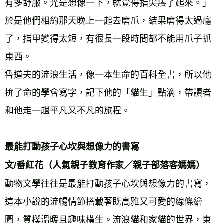
有多舒服。光是想像一下，就覺得指尖癢了起來。」
於是他們相約那天晚上一起去磨爪，結果磨得太過癮
了，指甲變得太短，有很長一段時間都不能用爪子抓
東西。 
魯道夫的流浪生活，像一本生命的百科全書，所以他
拚了命的學會寫字，記下他的「貓生」點滴，帶讀者
和他走一趟平凡又不凡的旅程。 
最能打動孩子心坎與想像力的書寫 
文/番紅花（人氣親子教育作家／親子部落客媽媽） 
動物文學往往是最能打動孩子心坎與想像力的書寫，
這本小說的流暢情節搭載著既高雅又可愛的線條繪
圖，質樸溫暖且趣味橫生。流浪貓和家貓的世界，東