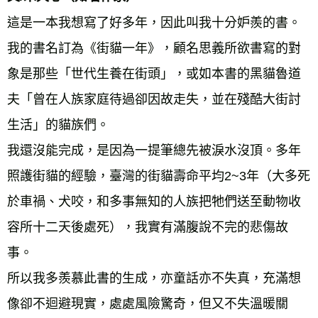
這是一本我想寫了好多年，因此叫我十分妒羨的書。 
我的書名訂為《街貓一年》，顧名思義所欲書寫的對
象是那些「世代生養在街頭」，或如本書的黑貓魯道
夫「曾在人族家庭待過卻因故走失，並在殘酷大街討
生活」的貓族們。 
我還沒能完成，是因為一提筆總先被淚水沒頂。多年
照護街貓的經驗，臺灣的街貓壽命平均2~3年（大多死
於車禍、犬咬，和多事無知的人族把牠們送至動物收
容所十二天後處死），我實有滿腹說不完的悲傷故
事。 
所以我多羨慕此書的生成，亦童話亦不失真，充滿想
像卻不迴避現實，處處風險驚奇，但又不失溫暖關