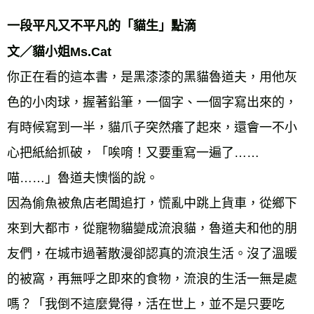
一段平凡又不平凡的「貓生」點滴 
文／貓小姐Ms.Cat 
你正在看的這本書，是黑漆漆的黑貓魯道夫，用他灰
色的小肉球，握著鉛筆，一個字、一個字寫出來的，
有時候寫到一半，貓爪子突然癢了起來，還會一不小
心把紙給抓破，「唉唷！又要重寫一遍了……
喵……」魯道夫懊惱的說。 
因為偷魚被魚店老闆追打，慌亂中跳上貨車，從鄉下
來到大都市，從寵物貓變成流浪貓，魯道夫和他的朋
友們，在城市過著散漫卻認真的流浪生活。沒了溫暖
的被窩，再無呼之即來的食物，流浪的生活一無是處
嗎？「我倒不這麼覺得，活在世上，並不是只要吃