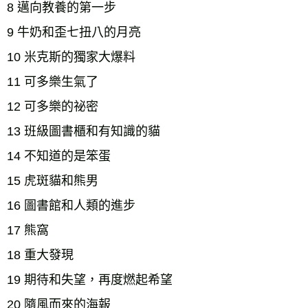
8 邁向教養的第一步　 
9 牛奶和歪七扭八的月亮　 
10 米克斯的獨家大爆料　 
11 可多樂生氣了　 
12 可多樂的祕密　 
13 班級圖書櫃和有知識的貓　 
14 不知道的是笨蛋　 
15 虎斑貓和熊男　 
16 圖書館和人類的進步　 
17 熊窩　 
18 重大發現　 
19 期待和失望，再度燃起希望　 
20 隨風而來的海報　 