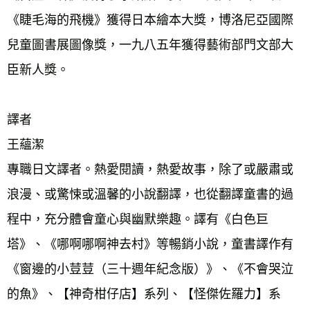
《睫毛海的飛機》獲得日本繪本大獎，博洛尼亞國際
兒童圖書展圖像獎，一九八五年獲得藝術部門文部大
臣新人獎。 
譯者
王蘊潔 
專職日文譯者。熱愛閱讀，熱愛故事，除了或嚴肅或
浪漫、或驚悚或溫馨的小說翻譯，也從翻譯童書的過
程中，充分體會童心與幽默樂趣。譯有《白色巨
塔》、《哪啊哪啊神去村》等暢銷小說，童書譯作有
《窗邊的小荳荳（三十週年紀念版）》、《不會哭泣
的魚》、【神奇柑仔店】系列、【怪傑佐羅力】系