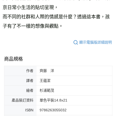
京日常小生活的貼切呈現， 
而不同的社群和人際的情感是什麼？透過這本書，孩
子有了不一樣的想像與觀點。
顯示電腦版詳細說明
商品規格
作者
齊藤 洋
譯者
王蘊潔
繪者
杉浦範茂
產品裝訂資料
單色平裝14.8x21
ISBN
9786263055032