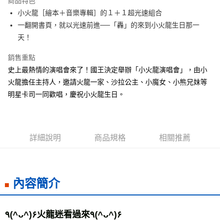
商品特色
Apple Pay
小火龍［繪本＋音樂專輯］的１＋１超光速組合
一翻開書頁，就以光速前進──「轟」的來到小火龍生日那一
街口支付
天！
悠遊付
銷售重點
ATM付款
史上最熱情的演唱會來了！國王決定舉辦「小火龍演唱會」，由小
火龍擔任主持人，邀請火龍一家、沙拉公主、小魔女、小熊兄妹等
運送方式
明星卡司一同歡唱，慶祝小火龍生日。
全家取貨付款
每筆NT$50，滿NT$499(含以上)免運費
付款後全家取貨
詳細說明
商品規格
相關推薦
每筆NT$50，滿NT$499(含以上)免運費
7-11取貨付款
內容簡介
每筆NT$60，滿NT$799(含以上)免運費
付款後7-11取貨
每筆NT$60，滿NT$799(含以上)免運費
٩(^ᴗ^)۶火龍迷看過來٩(^ᴗ^)۶ 