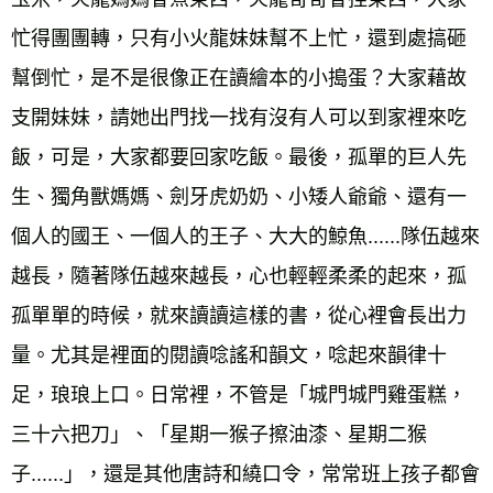
忙得團團轉，只有小火龍妹妹幫不上忙，還到處搞砸
幫倒忙，是不是很像正在讀繪本的小搗蛋？大家藉故
支開妹妹，請她出門找一找有沒有人可以到家裡來吃
飯，可是，大家都要回家吃飯。最後，孤單的巨人先
生、獨角獸媽媽、劍牙虎奶奶、小矮人爺爺、還有一
個人的國王、一個人的王子、大大的鯨魚......隊伍越來
越長，隨著隊伍越來越長，心也輕輕柔柔的起來，孤
孤單單的時候，就來讀讀這樣的書，從心裡會長出力
量。尤其是裡面的閱讀唸謠和韻文，唸起來韻律十
足，琅琅上口。日常裡，不管是「城門城門雞蛋糕，
三十六把刀」、「星期一猴子擦油漆、星期二猴
子......」，還是其他唐詩和繞口令，常常班上孩子都會