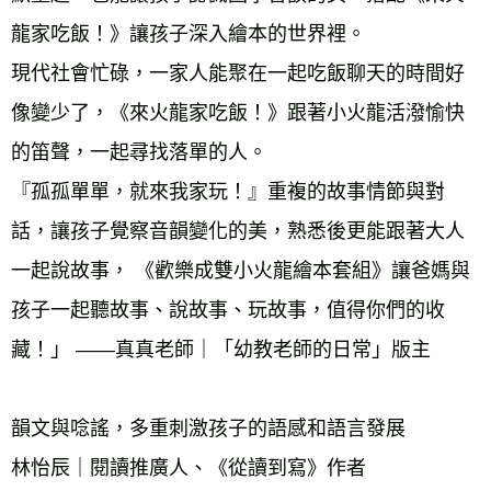
龍家吃飯！》讓孩子深入繪本的世界裡。 
現代社會忙碌，一家人能聚在一起吃飯聊天的時間好
像變少了，《來火龍家吃飯！》跟著小火龍活潑愉快
的笛聲，一起尋找落單的人。 
『孤孤單單，就來我家玩！』重複的故事情節與對
話，讓孩子覺察音韻變化的美，熟悉後更能跟著大人
一起說故事， 《歡樂成雙小火龍繪本套組》讓爸媽與
孩子一起聽故事、說故事、玩故事，值得你們的收
藏！」 ——真真老師｜「幼教老師的日常」版主 
韻文與唸謠，多重刺激孩子的語感和語言發展 
林怡辰｜閱讀推廣人、《從讀到寫》作者 