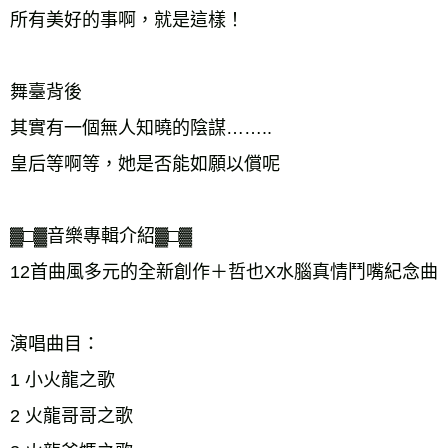
所有美好的事啊，就是這樣！ 
舞臺背後 
其實有一個無人知曉的陰謀…….. 
皇后等啊等，她是否能如願以償呢 
▓□▓音樂專輯介紹▓□▓ 
12首曲風多元的全新創作＋哲也X水腦真情鬥嘴紀念曲 
演唱曲目： 
1 小火龍之歌 
2 火龍哥哥之歌 