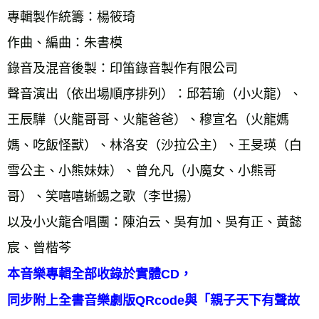
專輯製作統籌：楊筱琦 
作曲、編曲：朱書模   
錄音及混音後製：印笛錄音製作有限公司 
聲音演出（依出場順序排列）：邱若瑜（小火龍）、
王辰驊（火龍哥哥、火龍爸爸）、穆宣名（火龍媽
媽、吃飯怪獸）、林洛安（沙拉公主）、王旻瑛（白
雪公主、小熊妹妹）、曾允凡（小魔女、小熊哥
哥）、笑嘻嘻蜥蜴之歌（李世揚） 
以及小火龍合唱團：陳泊云、吳有加、吳有正、黃懿
宸、曾楷芩 
本音樂專輯全部收錄於實體CD，

同步附上全書音樂劇版QRcode與「親子天下有聲故