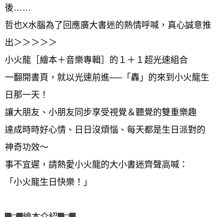
後…… 
哲也X水腦為了回應廣大書迷的熱情呼喊，真心誠意推
出＞＞＞＞＞ 
小火龍［繪本＋音樂專輯］的１＋１超光速組合 
一翻開書頁，就以光速前進──「轟」的來到小火龍生
日那一天！ 
讓大朋友、小朋友同步享受視覺＆聽覺的雙重樂趣 
達成時時好心情、日日沒煩惱、每天都是生日派對的
神奇功效～ 
事不宜遲，請熱愛小火龍的大小書迷齊聲高喊： 
「小火龍生日快樂！」 
▓□▓繪本介紹▓□▓ 