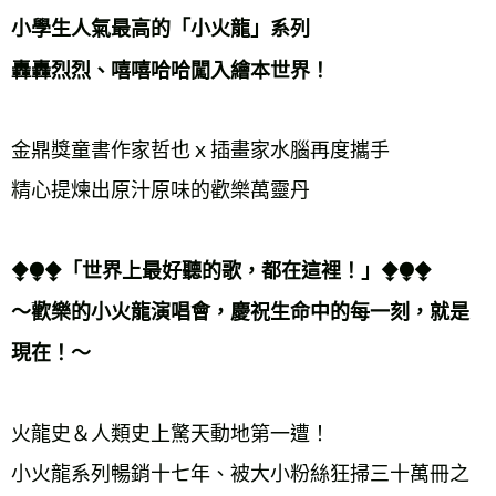
宅配
小學生人氣最高的「小火龍」系列 
每筆NT$70，滿NT$799(含以上)免運費
轟轟烈烈、嘻嘻哈哈闖入繪本世界！ 
離島宅配
每筆NT$200，滿NT$99,999(含以上)免運費
金鼎獎童書作家哲也ｘ插畫家水腦再度攜手 
海外叢書運費
查看運費
精心提煉出原汁原味的歡樂萬靈丹 
雜誌海外運費
查看運費
數位商品海外免運
查看運費
⧪⧭⧪「世界上最好聽的歌，都在這裡！」⧪⧭⧪ 
～歡樂的小火龍演唱會，慶祝生命中的每一刻，就是
現在！～ 
火龍史＆人類史上驚天動地第一遭！ 
小火龍系列暢銷十七年、被大小粉絲狂掃三十萬冊之