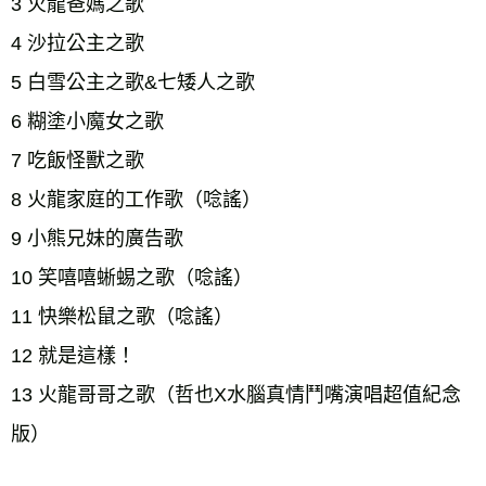
3 火龍爸媽之歌 
4 沙拉公主之歌 
5 白雪公主之歌&七矮人之歌 
6 糊塗小魔女之歌 
7 吃飯怪獸之歌 
8 火龍家庭的工作歌（唸謠） 
9 小熊兄妹的廣告歌 
10 笑嘻嘻蜥蜴之歌（唸謠） 
11 快樂松鼠之歌（唸謠） 
12 就是這樣！ 
13 火龍哥哥之歌（哲也X水腦真情鬥嘴演唱超值紀念
版） 