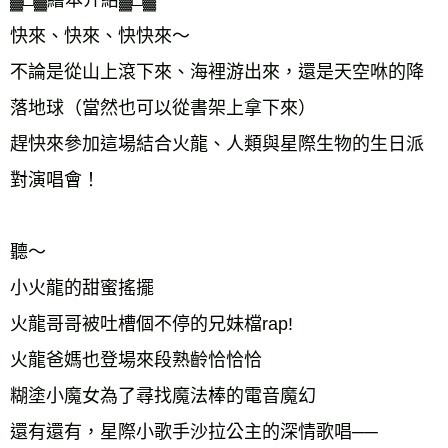
快來、快來、快快來～ 
不論是從山上滾下來、海裡游出來，還是天空咻的降
落地球（當然也可以從書架上拿下來） 
趕快來參加這場結合火龍、人類與星際生物的生日派
對演唱會！ 
聽～ 
小火龍的甜蜜搖擺 
火龍哥哥被吐槽個不停的兄妹檔rap! 
火龍爸媽也登場來段熟齡恰恰恰 
糊塗小魔女為了尋找魔法棒的電音魔幻 
還有還有，星際小歌手沙拉公主的深情歌唱── 