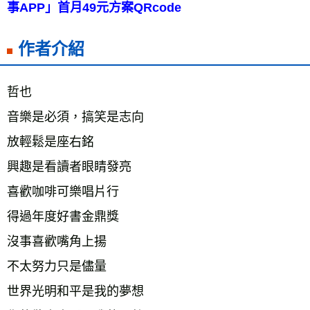
事APP」首月49元方案QRcode
作者介紹
哲也
音樂是必須，搞笑是志向
放輕鬆是座右銘
興趣是看讀者眼睛發亮
喜歡咖啡可樂唱片行
得過年度好書金鼎獎
沒事喜歡嘴角上揚
不太努力只是儘量
世界光明和平是我的夢想