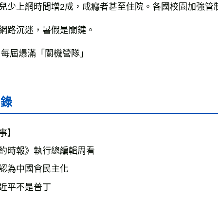
兒少上網時間增2成，成癮者甚至住院。各國校園加強管
雜誌海外
網路沉迷，暑假是關鍵。
數位商品
 每屆爆滿「關機營隊」
目錄
事】
約時報》執行總編輯周看
認為中國會民主化
近平不是普丁