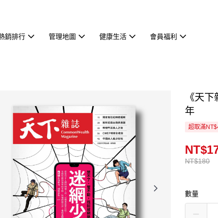
熱銷排行
管理地圖
健康生活
會員福利
《天下雜
年
超取滿NT$
NT$1
NT$180
數量