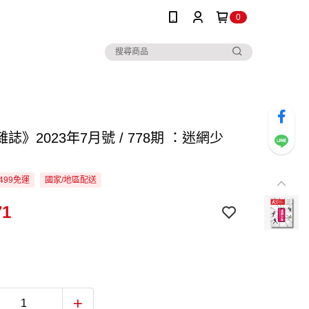
0
誌》2023年7月號 / 778期 ：迷網少
499免運
國家/地區配送
71