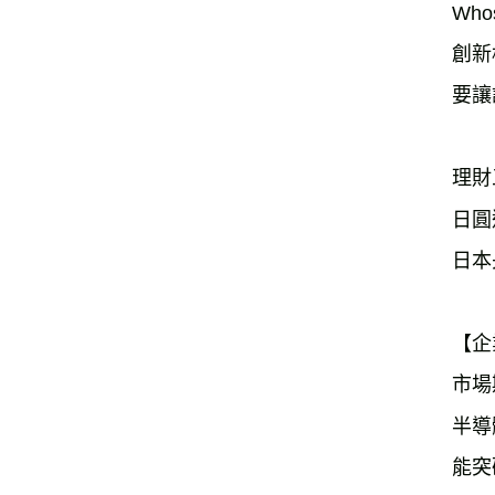
Wh
創新
要讓
理財
日圓
日本
【企
市場
半導
能突