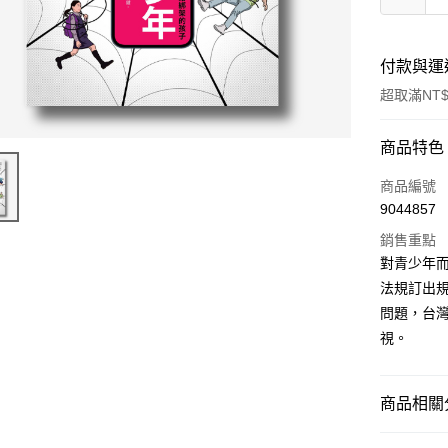
付款與運
超取滿NT$
付款方式
商品特色
信用卡一
商品編號
9044857
超商取貨
銷售重點
LINE Pay
對青少年
法規訂出
Apple Pay
問題，台
街口支付
視。
悠遊付
商品相關分
ATM付款
❚ 雜誌刊