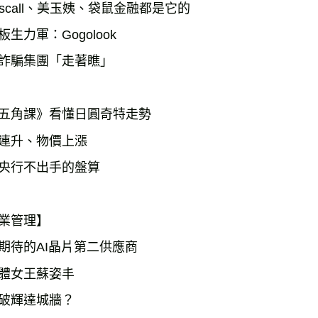
oscall、美玉姨、袋鼠金融都是它的
板生力軍：Gogolook
詐騙集團「走著瞧」
五角課》看懂日圓奇特走勢
連升、物價上漲
央行不出手的盤算
業管理】
期待的AI晶片第二供應商
體女王蘇姿丰
破輝達城牆？