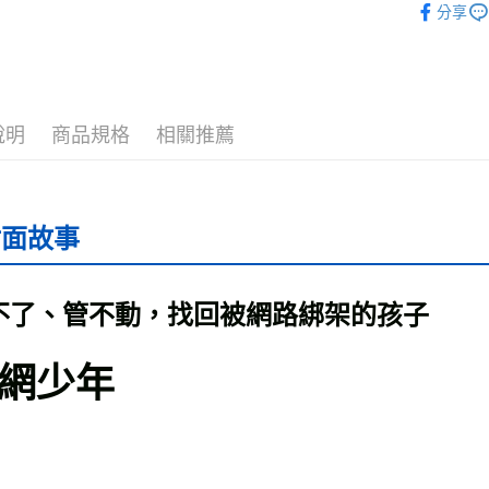
分享
運送方式
最新出版
全家取貨
每筆NT$5
說明
商品規格
相關推薦
付款後全
每筆NT$5
7-11取貨
封面故事
每筆NT$6
付款後7-1
每筆NT$6
不了、管不動，找回被網路綁架的孩子
宅配
網少年
每筆NT$7
離島宅配
每筆NT$2
海外叢書