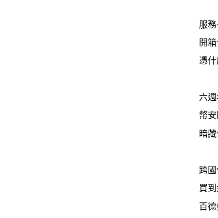
服務
開箱
憑什
六週
幣安
暗藏
跨國
買到
百德