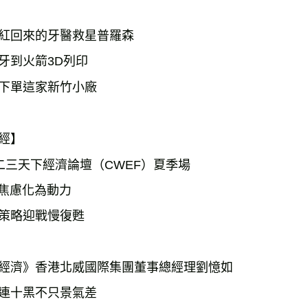
紅回來的牙醫救星普羅森
牙到火箭3D列印
下單這家新竹小廠
經】
二三天下經濟論壇（CWEF）夏季場
I焦慮化為動力
策略迎戰慢復甦
經濟》香港北威國際集團董事總經理劉憶如
連十黑不只景氣差