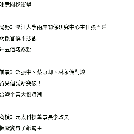
注意關稅衝擊
局勢》淡江大學兩岸關係研究中心主任張五岳
關係審慎不悲觀
年五個觀察點
前景》鄧振中、蔡惠卿、林永健對談
貿易倡議新突破！
台灣企業大投資潮
商模》元太科技董事長李政昊
板廠變電子紙霸主