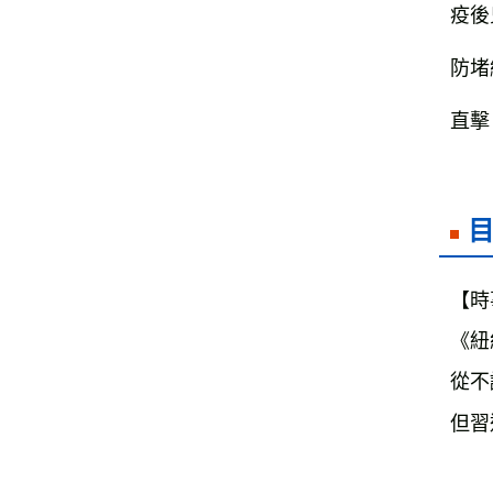
疫後
防堵
直擊
【時
《紐
從不
但習