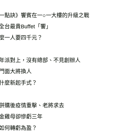
一點訣》饗賓在一○一大樓的升級之戰
全台最貴Buffet「饗」
麼一人要四千元？
年派對上，沒有總部、不見創辦人
門面大將換人
什麼新起手式？
併購後疫情重擊、老將求去
金雞母卻慘虧三年
如何轉虧為盈？