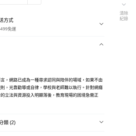
清除
紀錄
送方式
499免運
次付款
付款
而言，網路已成為一種尋求認同與陪伴的場域，如果不由
規則，光靠勸導或自律，學校與老師難以執行。針對網癮
灣的立法與資源投入明顯落後，教育現場的困境急需正
類 (2)
物
天下雜誌