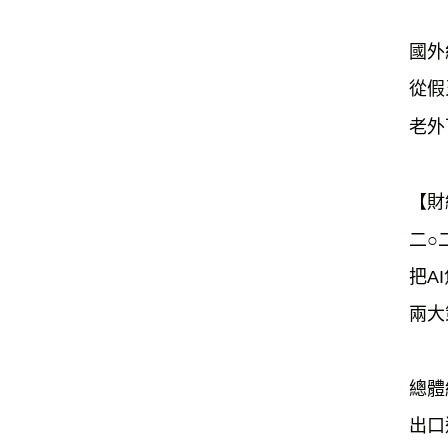
國外
從假
老外
【財
二○
把A
兩大
總體
出口