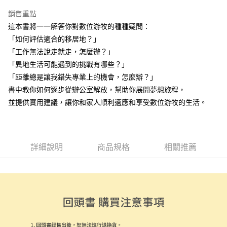
LINE Pay
銷售重點
Apple Pay
這本書將一一解答你對數位游牧的種種疑問：
「如何評估適合的移居地？」
街口支付
「工作無法說走就走，怎麼辦？」
悠遊付
「異地生活可能遇到的挑戰有哪些？」
「距離總是讓我錯失專業上的機會，怎麼辦？」
ATM付款
書中教你如何逐步從辦公室解放，幫助你展開夢想旅程，
並提供實用建議，讓你和家人順利適應和享受數位游牧的生活。
運送方式
全家取貨付款
每筆NT$50，滿NT$499(含以上)免運費
詳細說明
商品規格
相關推薦
付款後全家取貨
每筆NT$50，滿NT$499(含以上)免運費
7-11取貨付款
每筆NT$60，滿NT$799(含以上)免運費
付款後7-11取貨