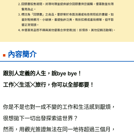
每筆NT$60，滿NT$799(含以上)免運費
宅配
每筆NT$70，滿NT$799(含以上)免運費
離島宅配
每筆NT$200，滿NT$99,999(含以上)免運費
內容簡介
海外叢書運費
查看運費
跟別人定義的人生，說bye bye！

工作╳生活╳旅行，你可以全部都要！
你是不是也對一成不變的工作和生活感到厭煩，

很想拋下一切出發探索這世界？

然而，用觀光簽證無法在同一地待超過三個月，
