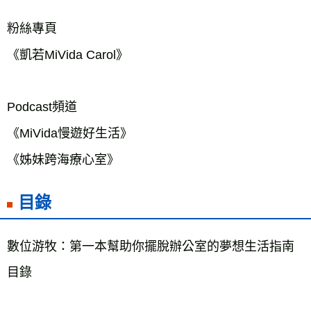
粉絲專頁

《凱若MiVida Carol》

Podcast頻道

《MiVida慢遊好生活》

《姊妹跨海療心室》
目錄
數位游牧：第一本幫助你擺脫辦公室的夢想生活指南  
目錄
