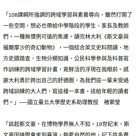
「108課綱所強調的跨域學習與素養導向，雖然打開了
一些空間，想必也帶給中學階段的學生、家長及教師
們，一種無慣例可循的焦慮。讀完林大利《斯文豪與
福爾摩沙的奇幻動物》，一個結合英文史料閱讀、地
方史蹟踏查、生物分類知識、公民科學參與及科普寫
作訓練的跨域學習計畫，竟鮮活的浮現在我眼前。感
謝大利勇於跨出自己的舒適圈，為我們這一輩未受過
跨域訓練的大人們，寫這樣一本書，送給年輕的讀者
們。」──國立臺北大學歷史系助理教授　褚縈瑩 
「談起斯文豪，在博物學界無人不知。19世紀末，斯
文豪因緣際會來到臺灣，熱愛自然的他，記下許多豐