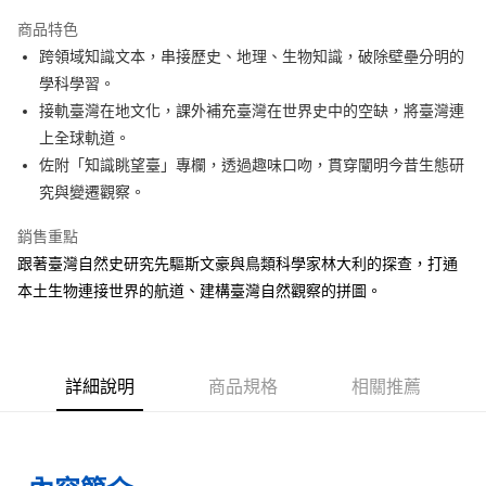
LINE Pay
商品特色
Apple Pay
跨領域知識文本，串接歷史、地理、生物知識，破除壁壘分明的
學科學習。
街口支付
接軌臺灣在地文化，課外補充臺灣在世界史中的空缺，將臺灣連
悠遊付
上全球軌道。
佐附「知識眺望臺」專欄，透過趣味口吻，貫穿闡明今昔生態研
ATM付款
究與變遷觀察。
運送方式
銷售重點
全家取貨付款
跟著臺灣自然史研究先驅斯文豪與鳥類科學家林大利的探查，打通
每筆NT$50，滿NT$499(含以上)免運費
本土生物連接世界的航道、建構臺灣自然觀察的拼圖。
付款後全家取貨
每筆NT$50，滿NT$499(含以上)免運費
詳細說明
商品規格
相關推薦
7-11取貨付款
每筆NT$60，滿NT$799(含以上)免運費
付款後7-11取貨