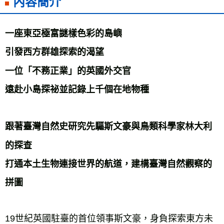
內容簡介
每筆NT$60，滿NT$799(含以上)免運費
宅配
一座東亞極富謎樣色彩的島嶼 
每筆NT$70，滿NT$799(含以上)免運費
引發西方群雄探索的渴望 
離島宅配
每筆NT$200，滿NT$99,999(含以上)免運費
一位「不務正業」的英國外交官 
海外叢書運費
查看運費
遠赴小島探祕並記錄上千個在地物種 
雜誌海外運費
查看運費
數位商品海外免運
查看運費
跟著臺灣自然史研究先驅斯文豪與鳥類科學家林大利
的探查 
打通本土生物連接世界的航道，建構臺灣自然觀察的
拼圖 
19世紀英國駐臺的首位領事斯文豪，身負探索東方未