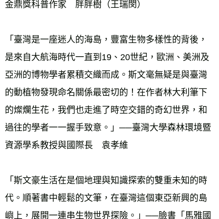
金鼎獎科普作家　胖胖樹（王瑞閔） 
「臺灣是一座迷人的海島，豐富生物多樣性的背後，
是來自大航海時代一直到19、20世紀，歐洲、美洲及
亞洲的博物學者累積交織而成。斯文毫無疑是與臺灣
的動植物發現命名關係最密切的！在作者林大利筆下
的燦爛生花，我們也走進了時空交錯的奇幻世界，和
過往的學者一一握手致意。」──臺灣大學森林環境暨
資源學系教授與國際長　袁孝維 
「斯文豪生活在是個地理與知識探索的雙重未知的時
代。順著書中輕鬆的文筆，在臺灣這個東亞新興的島
嶼上，展開一連串生物世界探險。」──臉書「馬雅國