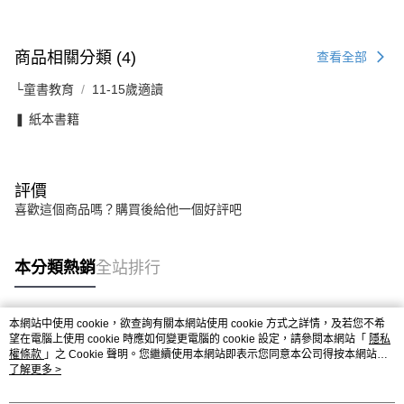
商品相關分類 (4)
查看全部
└童書教育
11-15歲適讀
❚ 紙本書籍
評價
喜歡這個商品嗎？購買後給他一個好評吧
本分類熱銷
全站排行
本網站中使用 cookie，欲查詢有關本網站使用 cookie 方式之詳情，及若您不希
熱門標籤
望在電腦上使用 cookie 時應如何變更電腦的 cookie 設定，請參閱本網站「
隱私
權條款
」之 Cookie 聲明。您繼續使用本網站即表示您同意本公司得按本網站使
用條款之 Cookie 聲明使用 cookie。
了解更多 >