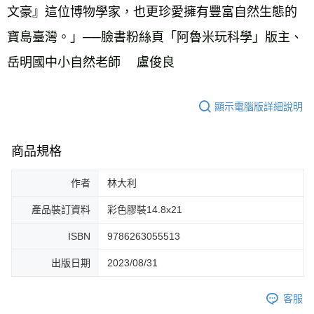
文豪』這位博物學家，也更珍愛擁有豐富自然生態的
寶島臺灣。」──臉書粉絲頁「阿魯米玩科學」版主、
岳明國中小自然老師 　盧俊良
顯示電腦版詳細說明
商品規格
作者
林大利
產品裝訂資料
彩色膠裝14.8x21
ISBN
9786263055513
出版日期
2023/08/31
客服