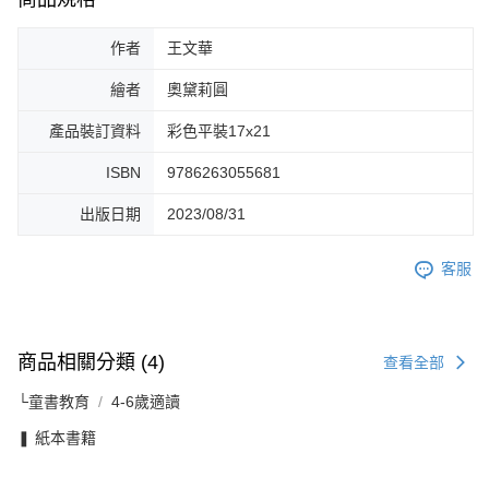
作者
王文華
繪者
奧黛莉圓
產品裝訂資料
彩色平裝17x21
ISBN
9786263055681
出版日期
2023/08/31
客服
商品相關分類 (4)
查看全部
└童書教育
4-6歲適讀
❚ 紙本書籍