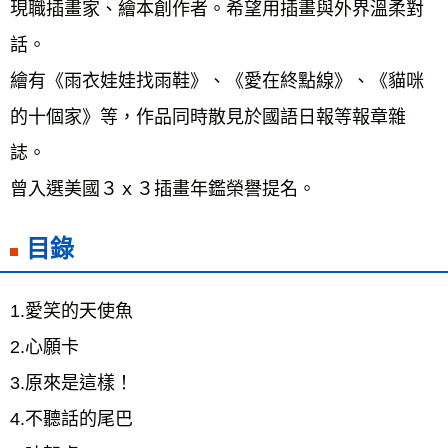
現職插畫家、繪本創作者。希望用插畫與外界溫柔對
話。
繪有《雨衣娃娃找雨鞋》、《愛在終點線》、《貓咪
的十個家》等，作品同時散見於國語日報等報章雜
誌。
曾入選美國３ｘ３插畫年鑑榮譽提名。
目錄
1.愛笑的天使魚 
2.心願卡 
3.原來是這樣！ 
4.不聽話的尾巴 