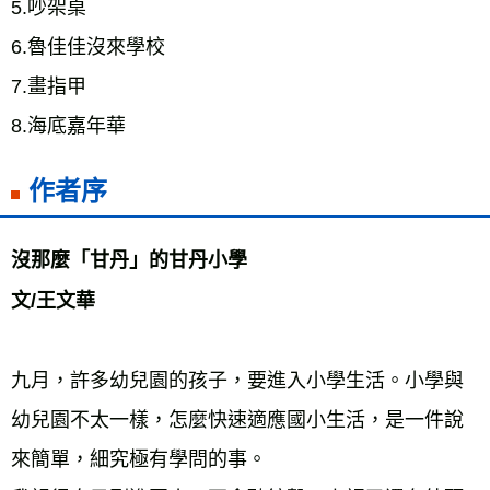
5.吵架桌 
6.魯佳佳沒來學校 
7.畫指甲 
8.海底嘉年華
作者序
沒那麼「甘丹」的甘丹小學 
文/王文華 
九月，許多幼兒園的孩子，要進入小學生活。小學與
幼兒園不太一樣，怎麼快速適應國小生活，是一件說
來簡單，細究極有學問的事。 