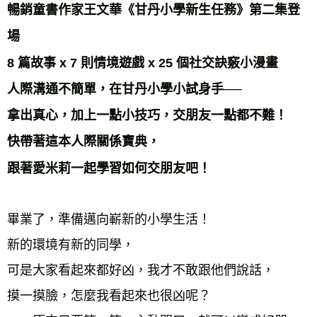
暢銷童書作家王文華《甘丹小學新生任務》第二集登
宅配
每筆NT$70，滿NT$799(含以上)免運費
場 
離島宅配
8 篇故事 x 7 則情境遊戲 x 25 個社交訣竅小漫畫 
每筆NT$200，滿NT$99,999(含以上)免運費
人際溝通不簡單，在甘丹小學小試身手── 
海外叢書運費
查看運費
拿出真心，加上一點小技巧，交朋友一點都不難！ 
雜誌海外運費
查看運費
快帶著這本人際關係寶典， 
數位商品海外免運
查看運費
跟著愛米莉一起學習如何交朋友吧！ 
畢業了，準備邁向嶄新的小學生活！ 
新的環境有新的同學， 
可是大家看起來都好凶，我才不敢跟他們說話， 
摸一摸臉，怎麼我看起來也很凶呢？ 