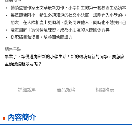
商品特色
Apple Pay
暢銷童書作家王文華最新力作，小學新生的第一套校園生活讀本
每章節皆附小一新生必須知道的社交小訣竅，讓剛進入小學的小
街口支付
朋友，在人際相處上更順利，能夠同理他人，同時也不勉強自己
悠遊付
漫畫圖解＋實例情境練習，成為小朋友的人際關係寶典
搭配插畫和漫畫，培養圖像閱讀力
ATM付款
銷售重點
運送方式
畢業了，準備邁向嶄新的小學生活！新的環境有新的同學，要怎麼
全家取貨付款
主動認識新朋友呢？
每筆NT$50，滿NT$499(含以上)免運費
付款後全家取貨
每筆NT$50，滿NT$499(含以上)免運費
詳細說明
商品規格
相關推薦
7-11取貨付款
每筆NT$60，滿NT$799(含以上)免運費
內容簡介
付款後7-11取貨
每筆NT$60，滿NT$799(含以上)免運費