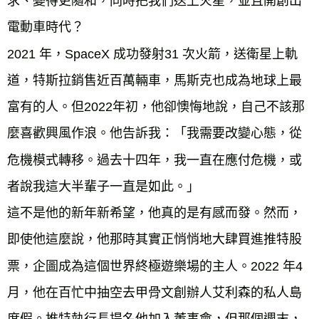
求、變得更隨和，同時把我們送上火星，並且開創出
電動車時代？
2021 年，SpaceX 成功發射31 次火箭，送衛星上軌
道，特斯拉銷售近百萬輛車，馬斯克也成為地球上最
富有的人。但2022年初，他卻懊悔地說，自己不該那
麼喜歡興風作浪。他告訴我：「我需要改變心態，從
危機模式轉移。過去十四年，我一直在應付危機，或
者說我這大半輩子一直是如此。」
這不是他的新年新希望，他真的是有感而發。然而，
即使他這麼說，他那時其實正悄悄地大肆買進推特股
票，企圖成為這個世界終極遊樂場的主人。2022 年4
月，他在百忙中抽空去甲骨文創辦人艾利森的私人島