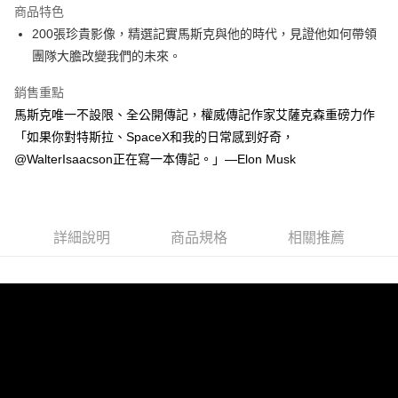
商品特色
街口支付
200張珍貴影像，精選記實馬斯克與他的時代，見證他如何帶領
團隊大膽改變我們的未來。
悠遊付
銷售重點
ATM付款
馬斯克唯一不設限、全公開傳記，權威傳記作家艾薩克森重磅力作
「如果你對特斯拉、SpaceX和我的日常感到好奇，
運送方式
@WalterIsaacson正在寫一本傳記。」—Elon Musk
宅配
每筆NT$70，滿NT$799(含以上)免運費
數位商品免運
詳細說明
商品規格
相關推薦
免運費
數位商品離島免運
免運費
離島宅配
每筆NT$200，滿NT$99,999(含以上)免運費
海外叢書運費
查看運費