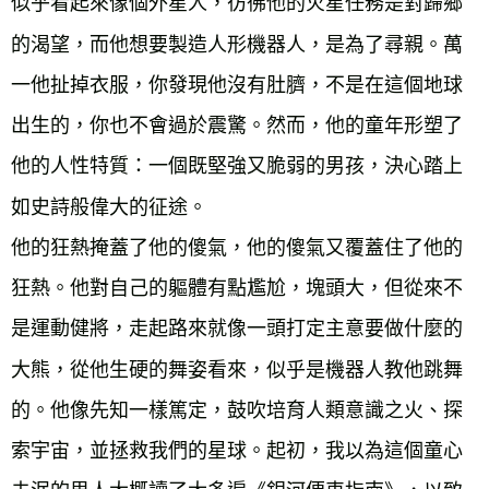
似乎看起來像個外星人，彷彿他的火星任務是對歸鄉
的渴望，而他想要製造人形機器人，是為了尋親。萬
一他扯掉衣服，你發現他沒有肚臍，不是在這個地球
出生的，你也不會過於震驚。然而，他的童年形塑了
他的人性特質：一個既堅強又脆弱的男孩，決心踏上
如史詩般偉大的征途。
他的狂熱掩蓋了他的傻氣，他的傻氣又覆蓋住了他的
狂熱。他對自己的軀體有點尷尬，塊頭大，但從來不
是運動健將，走起路來就像一頭打定主意要做什麼的
大熊，從他生硬的舞姿看來，似乎是機器人教他跳舞
的。他像先知一樣篤定，鼓吹培育人類意識之火、探
索宇宙，並拯救我們的星球。起初，我以為這個童心