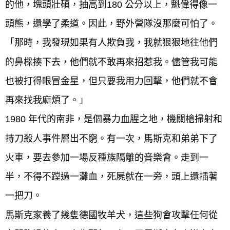
的他，塊頭壯碩，抽高到180 公分以上，魁偉得像一
頭熊，還學了柔道。因此，野外營隊沒那麼可怕了。
「那時，我發現如果有人欺負我，我就狠狠地往他們
的鼻樑揍下去，他們就不敢再來招惹我。儘管我可能
也被打得眼冒金星，但只要我用力回擊，他們就不會
再來找我麻煩了。」
1980 年代的南非，是個暴力血腥之地，機關槍掃射和
持刀殺人事件層出不窮。有一次，馬斯克和弟弟下了
火車，要去參加一場反種族隔離的音樂會。走到一
半，不得不蹚過一灘血，死屍就在一旁，頭上還插著
一把刀。
馬斯克家養了幾隻德國牧羊犬，這些狗會攻擊任何從