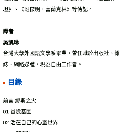
坦》、《班傑明．富蘭克林》等傳記。
譯者
吳凱琳
台灣大學外國語文學系畢業，曾任職於出版社、雜
誌、網路媒體，現為自由工作者。
目錄
前言 繆斯之火
01 冒險基因
02 活在自己的心靈世界