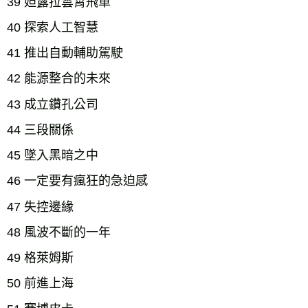
39 妲露拉雲霄飛車
40 探索人工智慧
41 推出自動輔助駕駛
42 能源整合的未來
43 成立鑽孔公司
44 三段關係
45 墜入黑暗之中
46 一定要有瘋狂的急迫感
47 失控邊緣
48 風波不斷的一年
49 格萊姆斯
50 前進上海