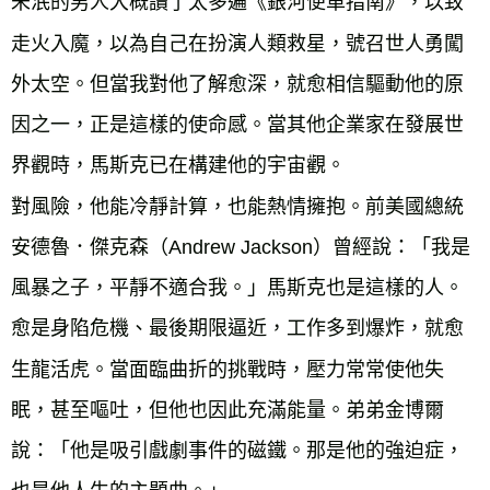
未泯的男人大概讀了太多遍《銀河便車指南》，以致
走火入魔，以為自己在扮演人類救星，號召世人勇闖
外太空。但當我對他了解愈深，就愈相信驅動他的原
因之一，正是這樣的使命感。當其他企業家在發展世
界觀時，馬斯克已在構建他的宇宙觀。
對風險，他能冷靜計算，也能熱情擁抱。前美國總統
安德魯．傑克森（Andrew Jackson）曾經說：「我是
風暴之子，平靜不適合我。」馬斯克也是這樣的人。
愈是身陷危機、最後期限逼近，工作多到爆炸，就愈
生龍活虎。當面臨曲折的挑戰時，壓力常常使他失
眠，甚至嘔吐，但他也因此充滿能量。弟弟金博爾
說：「他是吸引戲劇事件的磁鐵。那是他的強迫症，