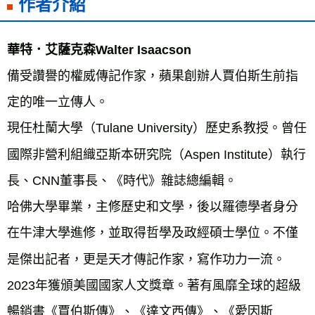
作者介紹
華特．艾薩克森Walter Isaacson
備受讚譽的權威傳記作家，蘋果創辦人賈伯斯生前指
定的唯一立傳人。
現任杜蘭大學（Tulane University）歷史系教授。曾任
國際非營利組織亞斯本研究院（Aspen Institute）執行
長、CNN董事長、《時代》雜誌總編輯。
哈佛大學畢業，主修歷史和文學，後以羅德學者身分
在牛津大學進修，並取得哲學及政經碩士學位。不僅
是傑出記者，更是天才傳記作家，寫作功力一流。
2023年獲頒美國國家人文獎章。著有風靡全球的超級
暢銷書《賈伯斯傳》、《達文西傳》、《愛因斯