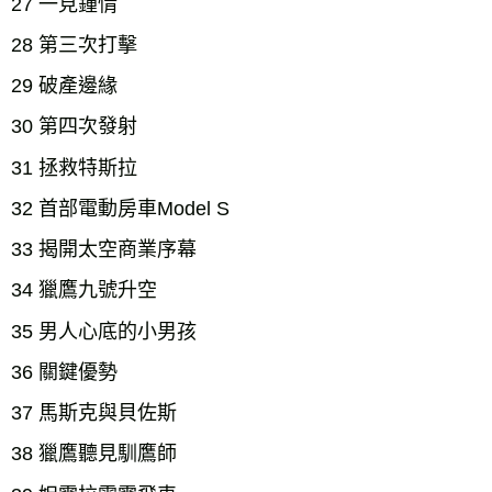
27 一見鍾情
28 第三次打擊
29 破產邊緣
30 第四次發射
31 拯救特斯拉
32 首部電動房車Model S
33 揭開太空商業序幕
34 獵鷹九號升空
35 男人心底的小男孩
36 關鍵優勢
37 馬斯克與貝佐斯
38 獵鷹聽見馴鷹師