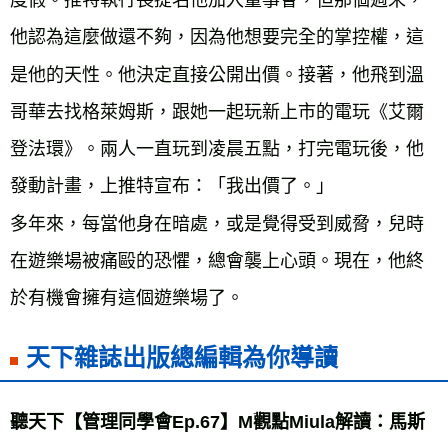
度假。推特執行長提名他加入董事會，但那個週末，
他認為這麼做還不夠，因為他想要完全的掌控權，這
是他的天性。他決定直接公開出價。接著，他飛到溫
哥華去找格萊姆斯，跟她一起玩新上市的電玩《艾爾
登法環》。兩人一直玩到凌晨五點，打完電玩後，他
發動計畫，上推特宣布：「我出價了。」
多年來，每當他身在暗處，或是覺得受到威脅，兒時
在遊樂場被痛毆的恐懼，總會襲上心頭。現在，他終
於有機會擁有這個遊樂場了。
天下雜誌出版總編輯為你導讀
聽天下【管理同學會Ep.67】M觀點Miula解讀：馬斯