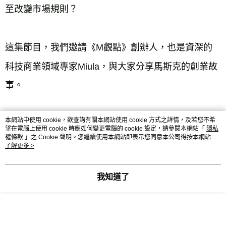
至改變市場規則？

這集節目，我們邀請《M觀點》創辦人，也是資深的
科技商業領域專家Miula，與大家分享馬斯克的創業故
事。

本網站中使用 cookie，欲查詢有關本網站使用 cookie 方式之詳情，及若您不希
主持人：天下雜誌出版總編輯  吳韻儀

望在電腦上使用 cookie 時應如何變更電腦的 cookie 設定，請參閱本網站「
隱私
權條款
」之 Cookie 聲明。您繼續使用本網站即表示您同意本公司得按本網站使
用條款之 Cookie 聲明使用 cookie。
了解更多 >
我知道了