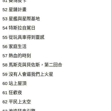
51 賽博皮卡
52 星鏈計畫
53 星艦與星際基地
54 特斯拉自駕日
55 從玩具車得到靈感
56 家庭生活
57 熱血的時刻
58 馬斯克與貝佐斯，第二回合
59 沒有人會逼我們上火星
60 站上屋頂
61 狂歡夜
62 平民上太空