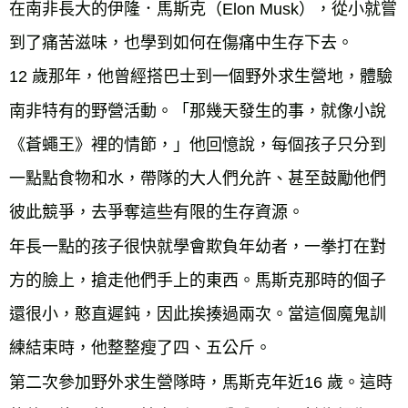
在南非長大的伊隆．馬斯克（Elon Musk），從小就嘗
到了痛苦滋味，也學到如何在傷痛中生存下去。
12 歲那年，他曾經搭巴士到一個野外求生營地，體驗
南非特有的野營活動。「那幾天發生的事，就像小說
《蒼蠅王》裡的情節，」他回憶說，每個孩子只分到
一點點食物和水，帶隊的大人們允許、甚至鼓勵他們
彼此競爭，去爭奪這些有限的生存資源。
年長一點的孩子很快就學會欺負年幼者，一拳打在對
方的臉上，搶走他們手上的東西。馬斯克那時的個子
還很小，憨直遲鈍，因此挨揍過兩次。當這個魔鬼訓
練結束時，他整整瘦了四、五公斤。
第二次參加野外求生營隊時，馬斯克年近16 歲。這時