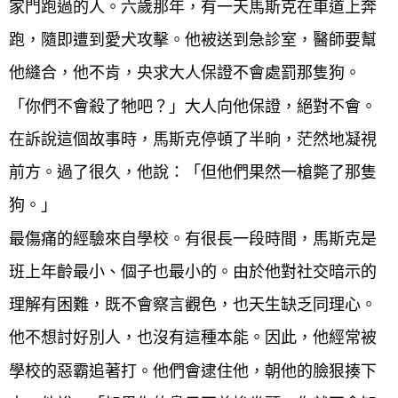
家門跑過的人。六歲那年，有一天馬斯克在車道上奔
跑，隨即遭到愛犬攻擊。他被送到急診室，醫師要幫
他縫合，他不肯，央求大人保證不會處罰那隻狗。
「你們不會殺了牠吧？」大人向他保證，絕對不會。
在訴說這個故事時，馬斯克停頓了半晌，茫然地凝視
前方。過了很久，他說：「但他們果然一槍斃了那隻
狗。」
最傷痛的經驗來自學校。有很長一段時間，馬斯克是
班上年齡最小、個子也最小的。由於他對社交暗示的
理解有困難，既不會察言觀色，也天生缺乏同理心。
他不想討好別人，也沒有這種本能。因此，他經常被
學校的惡霸追著打。他們會逮住他，朝他的臉狠揍下