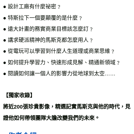
● 設計工廠有什麼祕密﹖
●
特斯拉下一個要顛覆的是什麼﹖
●
遠大計畫的務實商業目標該怎麼訂﹖
●
講求硬派精神的馬斯克都怎麼用人﹖
●
從電玩可以學習到什麼人生道理或商業思維﹖
●
如何提升學習力、快速形成見解、精通新領域﹖
●
閱讀如何讓一個人的影響力從地球到太空……
【獨家收錄】
將近200張珍貴影像，精選記實馬斯克與他的時代，見
。
證他如何帶領團隊大膽改變我們的未來