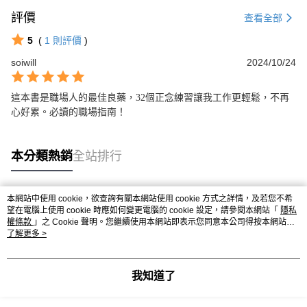
評價
查看全部
5
(
1
則評價
)
soiwill
2024/10/24
這本書是職場人的最佳良藥，32個正念練習讓我工作更輕鬆，不再
心好累。必讀的職場指南！
本分類熱銷
全站排行
本網站中使用 cookie，欲查詢有關本網站使用 cookie 方式之詳情，及若您不希
熱門標籤
望在電腦上使用 cookie 時應如何變更電腦的 cookie 設定，請參閱本網站「
隱私
權條款
」之 Cookie 聲明。您繼續使用本網站即表示您同意本公司得按本網站使
用條款之 Cookie 聲明使用 cookie。
了解更多 >
我知道了