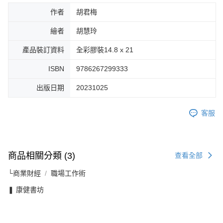
作者
胡君梅
繪者
胡慧玲
產品裝訂資料
全彩膠裝14.8 x 21
ISBN
9786267299333
出版日期
20231025
客服
商品相關分類 (3)
查看全部
└商業財經
職場工作術
❚ 康健書坊