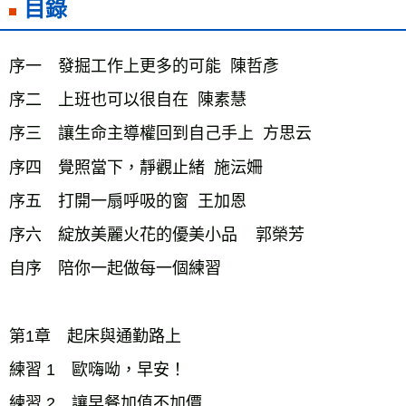
目錄
序一 發掘工作上更多的可能 陳哲彥
序二 上班也可以很自在 陳素慧
序三 讓生命主導權回到自己手上 方思云
序四 覺照當下，靜觀止緒 施沄姍
序五 打開一扇呼吸的窗 王加恩
序六 綻放美麗火花的優美小品 郭榮芳
自序 陪你一起做每一個練習
第1章 起床與通勤路上
練習 1 歐嗨呦，早安！
練習 2 讓早餐加值不加價