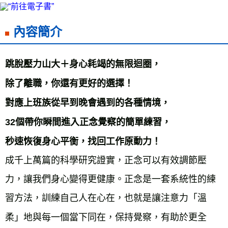
每筆NT$60，滿NT$799(含以上)免運費
宅配
內容簡介
每筆NT$70，滿NT$799(含以上)免運費
離島宅配
跳脫壓力山大＋身心耗竭的無限迴圈，
每筆NT$200，滿NT$99,999(含以上)免運費
除了離職，你還有更好的選擇！
海外叢書運費
查看運費
對應上班族從早到晚會遇到的各種情境，
雜誌海外運費
查看運費
32個帶你瞬間進入正念覺察的簡單練習，
數位商品海外免運
查看運費
秒速恢復身心平衡，找回工作原動力！
成千上萬篇的科學研究證實，正念可以有效調節壓
力，讓我們身心變得更健康。正念是一套系統性的練
習方法，訓練自己人在心在，也就是讓注意力「溫
柔」地與每一個當下同在，保持覺察，有助於更全