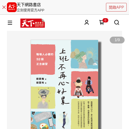
天下網路書店
開啟APP
立刻使用官方APP
0
1
/
9