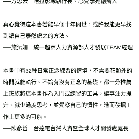
──方思云 哈拉影城執行長、心覺學苑創辦人
真心覺得這本書若能早個十年問世，或許我能更早找
到讓自己泰然處之的方法。
──施沄姍 統一超商人力資源部人才發展TEAM經理
本書中有32種日常正念練習的情境，不需要花額外的
時間就能執行。不論有沒有正念的基礎，都十分推薦
上班族將這本書作為入門或練習的工具，讓專注力提
升、減少過度思考，並覺察自己的慣性，進而發掘工
作上更多的可能。
──陳彥哲 台達電台灣人資暨全球人才開發處處長