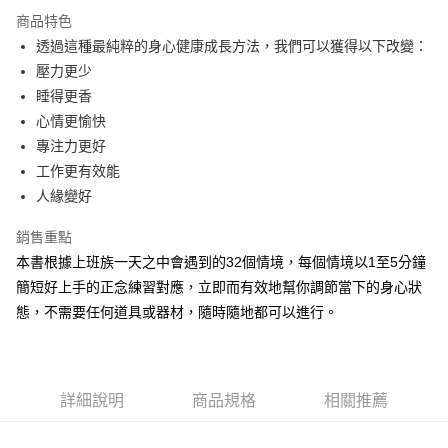
LINE Pay
商品特色
Apple Pay
透過這種最純粹的身心健康成長方法，我們可以獲得以下改變：
壓力更少
街口支付
睡得更香
悠遊付
心情更愉快
專注力更好
ATM付款
工作更有效能
人緣變好
運送方式
全家取貨付款
銷售重點
每筆NT$50，滿NT$499(含以上)免運費
本書根據上班族一天之中會遇到的32個情境，每個情境以1至5分鐘
簡短好上手的正念練習對應，立即而有效地幫你調節當下的身心狀
付款後全家取貨
態，不需要任何道具或器材，隨時隨地都可以進行。
每筆NT$50，滿NT$499(含以上)免運費
7-11取貨付款
每筆NT$60，滿NT$799(含以上)免運費
詳細說明
商品規格
相關推薦
付款後7-11取貨