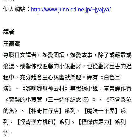
個人網站：
http://www.juno.dti.ne.jp/~jyajya/
譯者
王蘊潔 
專職日文譯者。熱愛閱讀，熱愛故事，除了或嚴肅或
浪漫、或驚悚或溫馨的小說翻譯，也從翻譯童書的過
程中，充分體會童心與幽默樂趣。譯有《白色巨
塔》、《哪啊哪啊神去村》等暢銷小說，童書譯作有
《窗邊的小荳荳（三十週年紀念版）》、《不會哭泣
的魚》、【神奇柑仔店】系列、【魔法十年屋】系
列、【怪奇漢方桃印】系列、【怪傑佐羅力】系列
等。 