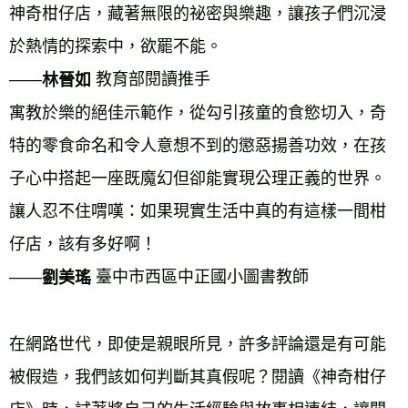
神奇柑仔店，藏著無限的祕密與樂趣，讓孩子們沉浸
於熱情的探索中，欲罷不能。 
——
 教育部閱讀推手 
林晉如
寓教於樂的絕佳示範作，從勾引孩童的食慾切入，奇
特的零食命名和令人意想不到的懲惡揚善功效，在孩
子心中搭起一座既魔幻但卻能實現公理正義的世界。
讓人忍不住喟嘆：如果現實生活中真的有這樣一間柑
仔店，該有多好啊！ 
——
 臺中市西區中正國小圖書教師 
劉美瑤
在網路世代，即使是親眼所見，許多評論還是有可能
被假造，我們該如何判斷其真假呢？閱讀《神奇柑仔