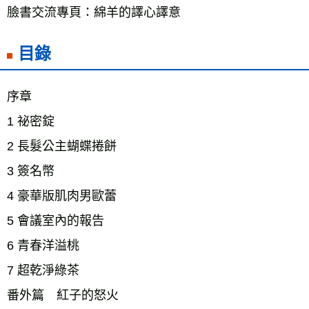
臉書交流專頁：綿羊的譯心譯意 
目錄
序章 
1 祕密錠 
2 長髮公主蝴蝶捲餅 
3 簽名幣 
4 豪華版肌肉男歐蕾 
5 會議室內的報告 
6 青春洋溢桃 
7 超乾淨綠茶 
番外篇　紅子的怒火 