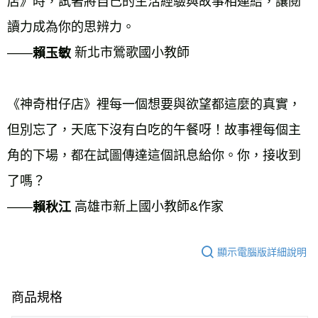
店》時，試著將自己的生活經驗與故事相連結，讓閱
讀力成為你的思辨力。 
——
 新北市鶯歌國小教師 
賴玉敏
《神奇柑仔店》裡每一個想要與欲望都這麼的真實，
但別忘了，天底下沒有白吃的午餐呀！故事裡每個主
角的下場，都在試圖傳達這個訊息給你。你，接收到
了嗎？ 
——
 高雄市新上國小教師&作家
賴秋江
顯示電腦版詳細說明
商品規格