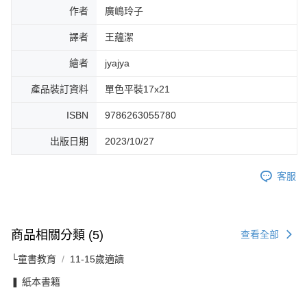
作者
廣嶋玲子
譯者
王蘊潔
繪者
jyajya
產品裝訂資料
單色平裝17x21
ISBN
9786263055780
出版日期
2023/10/27
客服
商品相關分類 (5)
查看全部
└童書教育
11-15歲適讀
❚ 紙本書籍