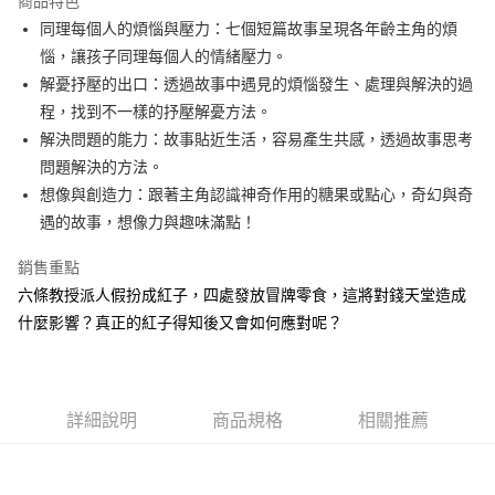
商品特色
Apple Pay
同理每個人的煩惱與壓力：七個短篇故事呈現各年齡主角的煩
惱，讓孩子同理每個人的情緒壓力。
街口支付
解憂抒壓的出口：透過故事中遇見的煩惱發生、處理與解決的過
悠遊付
程，找到不一樣的抒壓解憂方法。
解決問題的能力：故事貼近生活，容易產生共感，透過故事思考
ATM付款
問題解決的方法。
想像與創造力：跟著主角認識神奇作用的糖果或點心，奇幻與奇
運送方式
遇的故事，想像力與趣味滿點！
全家取貨付款
每筆NT$50，滿NT$499(含以上)免運費
銷售重點
六條教授派人假扮成紅子，四處發放冒牌零食，這將對錢天堂造成
付款後全家取貨
什麼影響？真正的紅子得知後又會如何應對呢？
每筆NT$50，滿NT$499(含以上)免運費
7-11取貨付款
每筆NT$60，滿NT$799(含以上)免運費
詳細說明
商品規格
相關推薦
付款後7-11取貨
每筆NT$60，滿NT$799(含以上)免運費