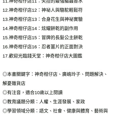
11.神奇柑仔店11：失控的最強驅蟲香水 
12.神奇柑仔店12：神祕人與駱駝輕鬆符 
13.神奇柑仔店13：合身花生與神祕實驗 
14.神奇柑仔店14：炫耀餅乾的副作用 
15.神奇柑仔店15：冒牌的長髮公主餅乾 
16.神奇柑仔店16：忍者薑片的正面對決 
17.歡迎光臨錢天堂：神奇柑仔店大圖鑑 
◎本書關鍵字：神奇柑仔店、廣嶋玲子、問題解決、
解憂雜貨店 
◎有注音，適合10歲以上閱讀 
◎教育議題分類：人權、生涯發展、家政 
◎學習領域分類：語文、社會、健康與體育、藝術與