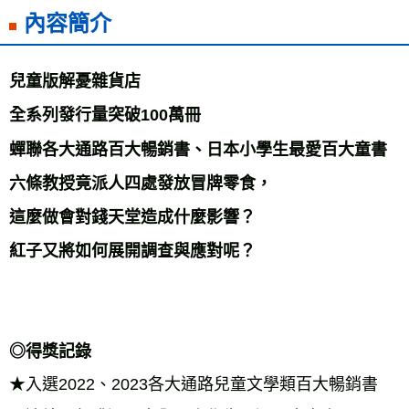
內容簡介
宅配
每筆NT$70，滿NT$799(含以上)免運費
離島宅配
兒童版解憂雜貨店 
每筆NT$200，滿NT$99,999(含以上)免運費
全系列發行量突破100萬冊 
海外叢書運費
查看運費
蟬聯各大通路百大暢銷書、日本小學生最愛百大童書 
雜誌海外運費
查看運費
六條教授竟派人四處發放冒牌零食， 
數位商品海外免運
查看運費
這麼做會對錢天堂造成什麼影響？ 
紅子又將如何展開調查與應對呢？ 
◎得獎記錄 
★入選2022、2023各大通路兒童文學類百大暢銷書 